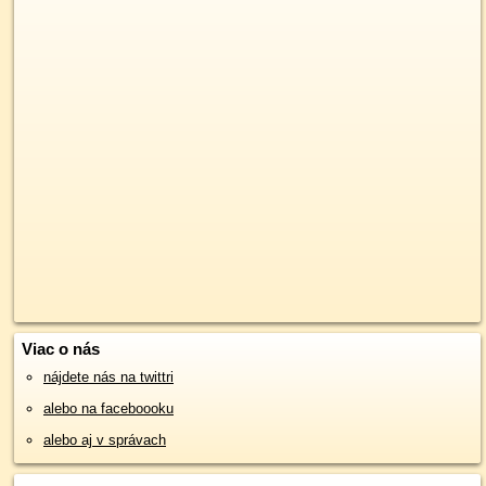
Viac o nás
nájdete nás na twittri
alebo na faceboooku
alebo aj v správach