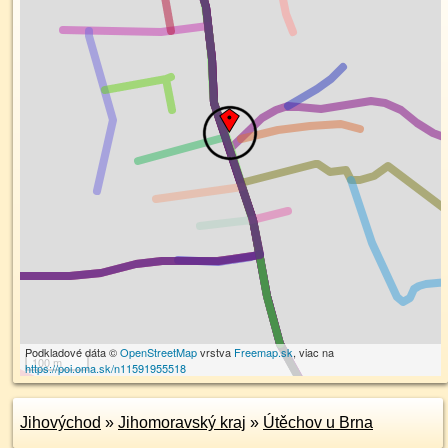
Podkladové dáta ©
OpenStreetMap
vrstva
Freemap.sk
, viac na
100 m
https://poi.oma.sk/n11591955518
Jihovýchod
»
Jihomoravský kraj
»
Útěchov u Brna