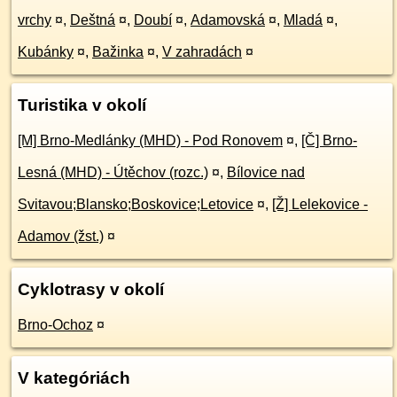
vrchy
¤
,
Deštná
¤
,
Doubí
¤
,
Adamovská
¤
,
Mladá
¤
,
Kubánky
¤
,
Bažinka
¤
,
V zahradách
¤
Turistika v okolí
[M] Brno-Medlánky (MHD) - Pod Ronovem
¤
,
[Č] Brno-
Lesná (MHD) - Útěchov (rozc.)
¤
,
Bílovice nad
Svitavou;Blansko;Boskovice;Letovice
¤
,
[Ž] Lelekovice -
Adamov (žst.)
¤
Cyklotrasy v okolí
Brno-Ochoz
¤
V kategóriách