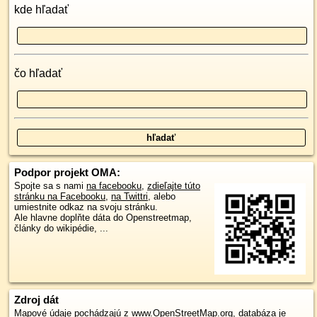
kde hľadať
čo hľadať
Podpor projekt OMA:
Spojte sa s nami
na facebooku
,
zdieľajte túto
stránku na Facebooku
,
na Twittri
, alebo
umiestnite odkaz na svoju stránku.
Ale hlavne doplňte dáta do Openstreetmap,
články do wikipédie, ...
Zdroj dát
Mapové údaje pochádzajú z
www.OpenStreetMap.org
, databáza je