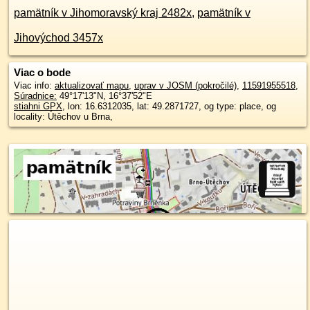
pamätník v Jihomoravský kraj 2482x
,
pamätník v
Jihovýchod 3457x
Viac o bode
Viac info:
aktualizovať mapu
,
uprav v JOSM (pokročilé)
,
11591955518
,
Súradnice:
49°17'13"N
,
16°37'52"E
stiahni GPX
, lon: 16.6312035, lat: 49.2871727, og type: place, og
locality: Útěchov u Brna,