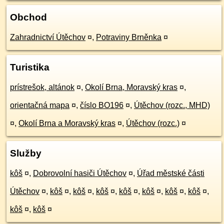
Obchod
Zahradnictví Útěchov
¤
,
Potraviny Brněnka
¤
Turistika
prístrešok, altánok
¤
,
Okolí Brna, Moravský kras
¤
,
orientačná mapa
¤
,
číslo BO196
¤
,
Útěchov (rozc., MHD)
¤
,
Okolí Brna a Moravský kras
¤
,
Útěchov (rozc.)
¤
Služby
kôš
¤
,
Dobrovolní hasiči Útěchov
¤
,
Úřad městské části
Útěchov
¤
,
kôš
¤
,
kôš
¤
,
kôš
¤
,
kôš
¤
,
kôš
¤
,
kôš
¤
,
kôš
¤
,
kôš
¤
,
kôš
¤