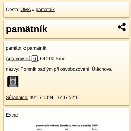
Cesta:
OMA
»
pamätník
pamätník
pamätník
: pamätník,
Adamovská
6
,
644 00
Brno
názvy: Pomník padlým při osvobozování ´Útěchova
Súradnice:
49°17'13"N
,
16°37'52"E
Extra: