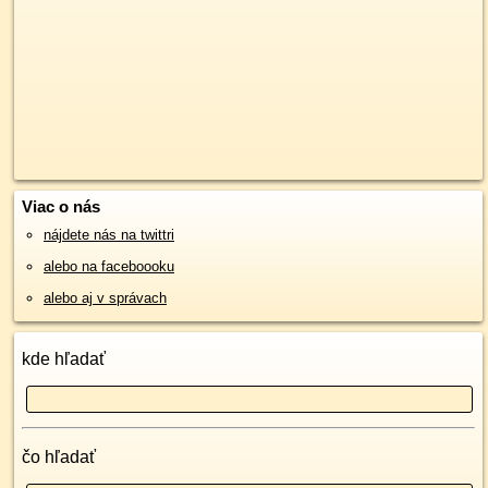
Viac o nás
nájdete nás na twittri
alebo na faceboooku
alebo aj v správach
kde hľadať
čo hľadať