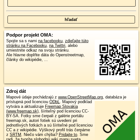
Podpor projekt OMA:
Spojte sa s nami
na facebooku
,
zdieľajte túto
stránku na Facebooku
,
na Twittri
, alebo
umiestnite odkaz na svoju stránku.
Ale hlavne doplňte dáta do Openstreetmap,
články do wikipédie, ...
Zdroj dát
Mapové údaje pochádzajú z
www.OpenStreetMap.org
, databáza je
prístupná pod licenciou
ODbL
.
Mapový podklad
vytvára a aktualizuje
Freemap Slovakia
(www.freemap.sk)
, šíriteľný pod licenciou CC-
BY-SA. Fotky sme čerpali z galérie portálu
freemap.sk, autori fotiek sú uvedení pri
jednotlivých fotkách a sú šíriteľné pod licenciou
CC a z wikipédie. Výškový profil trás čerpáme
z
SRTM
. Niečo vám chýba?
Pridajte to
. Sme
radi, že tvoríte slobodnú wiki mapu sveta.