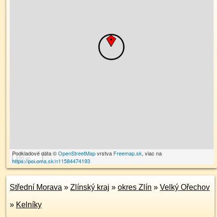
Podkladové dáta ©
OpenStreetMap
vrstva
Freemap.sk
, viac na
100 m
https://poi.oma.sk/n11584474193
Střední Morava
»
Zlínský kraj
»
okres Zlín
»
Velký Ořechov
»
Kelníky