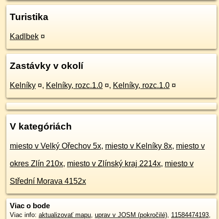
Turistika
Kadlbek
¤
Zastávky v okolí
Kelníky
¤
,
Kelníky, rozc.1.0
¤
,
Kelníky, rozc.1.0
¤
V kategóriách
miesto v Velký Ořechov 5x
,
miesto v Kelníky 8x
,
miesto v
okres Zlín 210x
,
miesto v Zlínský kraj 2214x
,
miesto v
Střední Morava 4152x
Viac o bode
Viac info:
aktualizovať mapu
,
uprav v JOSM (pokročilé)
,
11584474193
,