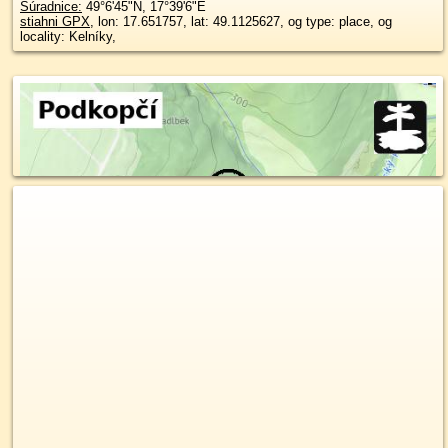
Súradnice:
49°6'45"N
,
17°39'6"E
stiahni GPX
, lon: 17.651757, lat: 49.1125627, og type: place, og
locality: Kelníky,