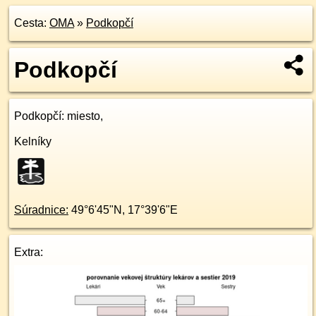
Cesta:
OMA
»
Podkopčí
Podkopčí
Podkopčí
: miesto,
Kelníky
Súradnice:
49°6'45"N
,
17°39'6"E
Extra: