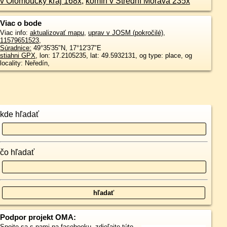
v Olomoucký kraj 168x
,
komín v Střední Morava 235x
Viac o bode
Viac info:
aktualizovať mapu
,
uprav v JOSM (pokročilé)
,
11579651523
,
Súradnice:
49°35'35"N
,
17°12'37"E
stiahni GPX
, lon: 17.2105235, lat: 49.5932131, og type: place, og
locality: Neředín,
kde hľadať
čo hľadať
Podpor projekt OMA:
Spojte sa s nami
na facebooku
,
zdieľajte túto