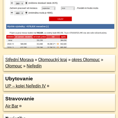
Střední Morava
»
Olomoucký kraj
»
okres Olomouc
»
Olomouc
»
Neředín
Ubytovanie
UP – kolej Neředín IV
¤
Stravovanie
Air Bar
¤