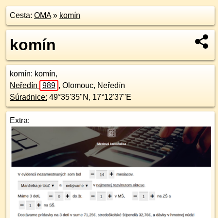
Cesta:
OMA
»
komín
komín
komín
: komín,
Neředín
989
,
Olomouc, Neředín
Súradnice:
49°35'35"N
,
17°12'37"E
Extra: