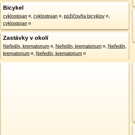
Bicykel
cyklostojan
¤
,
cyklostojan
¤
,
požičovňa bicyklov
¤
,
cyklostojan
¤
Zastávky v okolí
Neředín, krematorium
¤
,
Neředín, krematorium
¤
,
Neředín,
krematorium
¤
,
Neředín, krematorium
¤