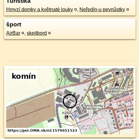
Turistika
Hmyzí domky a květnaté louky
¤
,
Neředín-u pevnůstky
¤
šport
AirBar
¤
,
skejtbord
¤