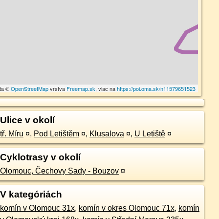
ta ©
OpenStreetMap
vrstva
Freemap.sk
, viac na
https://poi.oma.sk/n11579651523
Ulice v okolí
tř. Míru
¤
,
Pod Letištěm
¤
,
Klusalova
¤
,
U Letiště
¤
Cyklotrasy v okolí
Olomouc, Čechovy Sady - Bouzov
¤
V kategóriách
komín v Olomouc 31x
,
komín v okres Olomouc 71x
,
komín