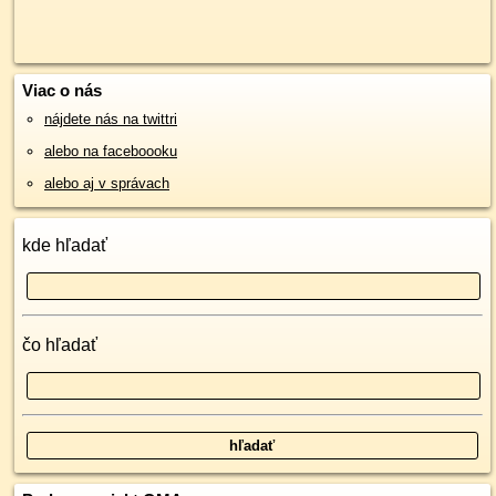
Viac o nás
nájdete nás na twittri
alebo na faceboooku
alebo aj v správach
kde hľadať
čo hľadať