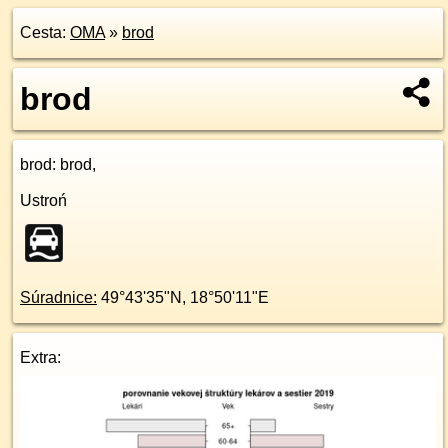
Cesta:
OMA
»
brod
brod
brod
: brod,
Ustroń
Súradnice:
49°43'35"N
,
18°50'11"E
Extra: