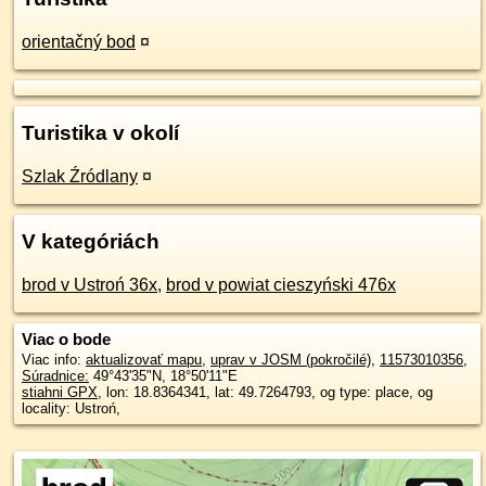
orientačný bod
¤
Turistika v okolí
Szlak Źródlany
¤
V kategóriách
brod v Ustroń 36x
,
brod v powiat cieszyński 476x
Viac o bode
Viac info:
aktualizovať mapu
,
uprav v JOSM (pokročilé)
,
11573010356
,
Súradnice:
49°43'35"N
,
18°50'11"E
stiahni GPX
, lon: 18.8364341, lat: 49.7264793, og type: place, og
locality: Ustroń,