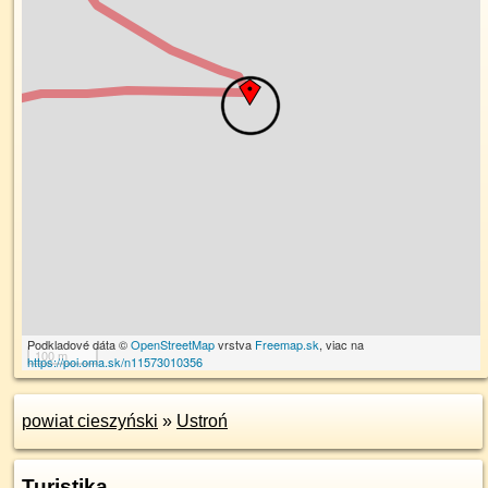
Podkladové dáta ©
OpenStreetMap
vrstva
Freemap.sk
, viac na
100 m
https://poi.oma.sk/n11573010356
powiat cieszyński
»
Ustroń
Turistika