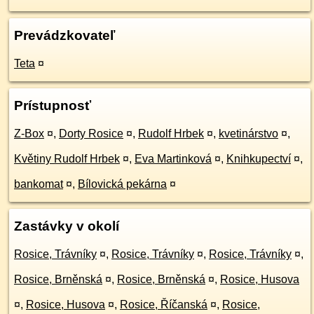
Prevádzkovateľ
Teta
¤
Prístupnosť
Z-Box
¤
,
Dorty Rosice
¤
,
Rudolf Hrbek
¤
,
kvetinárstvo
¤
,
Květiny Rudolf Hrbek
¤
,
Eva Martinková
¤
,
Knihkupectví
¤
,
bankomat
¤
,
Bílovická pekárna
¤
Zastávky v okolí
Rosice, Trávníky
¤
,
Rosice, Trávníky
¤
,
Rosice, Trávníky
¤
,
Rosice, Brněnská
¤
,
Rosice, Brněnská
¤
,
Rosice, Husova
¤
,
Rosice, Husova
¤
,
Rosice, Říčanská
¤
,
Rosice,