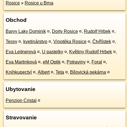
Rosice
»
Rosice u Brna
Obchod
Barvy Laky Dominik
¤
,
Dorty Rosice
¤
,
Rudolf Hrbek
¤
,
Tessy
¤
,
kvetinárstvo
¤
,
Vinotéka Rosice
¤
,
Čtyřlístek
¤
,
Eva Leitnerová
¤
,
U pastelky
¤
,
Květiny Rudolf Hrbek
¤
,
Eva Martinková
¤
,
eM Optik
¤
,
Potraviny
¤
,
Foral
¤
,
Knihkupectví
¤
,
Albert
¤
,
Teta
¤
,
Bílovická pekárna
¤
Ubytovanie
Penzion Cristal
¤
Stravovanie