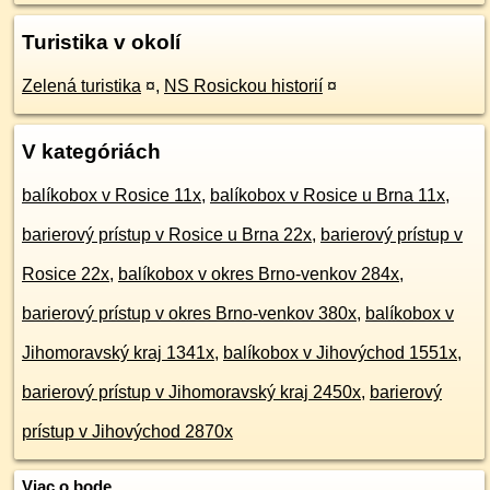
Turistika v okolí
Zelená turistika
¤
,
NS Rosickou historií
¤
V kategóriách
balíkobox v Rosice 11x
,
balíkobox v Rosice u Brna 11x
,
barierový prístup v Rosice u Brna 22x
,
barierový prístup v
Rosice 22x
,
balíkobox v okres Brno-venkov 284x
,
barierový prístup v okres Brno-venkov 380x
,
balíkobox v
Jihomoravský kraj 1341x
,
balíkobox v Jihovýchod 1551x
,
barierový prístup v Jihomoravský kraj 2450x
,
barierový
prístup v Jihovýchod 2870x
Viac o bode