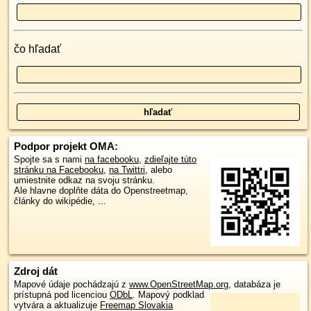
čo hľadať
Podpor projekt OMA:
Spojte sa s nami
na facebooku
,
zdieľajte túto
stránku na Facebooku
,
na Twittri
, alebo
umiestnite odkaz na svoju stránku.
Ale hlavne doplňte dáta do Openstreetmap,
články do wikipédie, ...
Zdroj dát
Mapové údaje pochádzajú z
www.OpenStreetMap.org
, databáza je
prístupná pod licenciou
ODbL
.
Mapový podklad
vytvára a aktualizuje
Freemap Slovakia