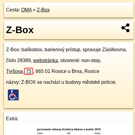
Cesta:
OMA
»
Z-Box
Z-Box
Z-Box
: balíkobox, barierový prístup, spravuje Zásilkovna,
číslo 28389,
webstránka
, otvorené: non-stop,
Tyršova
75
,
665 01
Rosice u Brna, Rosice
názvy: Z-BOX se nachází u budovy městské policie.
Extra: