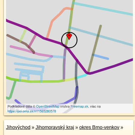
Podkladové dáta ©
OpenStreetMap
vrstva
Freemap.sk
, viac na
100 m
https://poi.oma.sk/n11565280578
Jihovýchod
»
Jihomoravský kraj
»
okres Brno-venkov
»