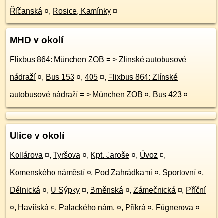
Říčanská
¤
,
Rosice, Kamínky
¤
MHD v okolí
Flixbus 864: München ZOB = > Zlínské autobusové
nádraží
¤
,
Bus 153
¤
,
405
¤
,
Flixbus 864: Zlínské
autobusové nádraží = > München ZOB
¤
,
Bus 423
¤
Ulice v okolí
Kollárova
¤
,
Tyršova
¤
,
Kpt. Jaroše
¤
,
Úvoz
¤
,
Komenského náměstí
¤
,
Pod Zahrádkami
¤
,
Sportovní
¤
,
Dělnická
¤
,
U Sýpky
¤
,
Brněnská
¤
,
Zámečnická
¤
,
Příční
¤
,
Havířská
¤
,
Palackého nám.
¤
,
Příkrá
¤
,
Fügnerova
¤