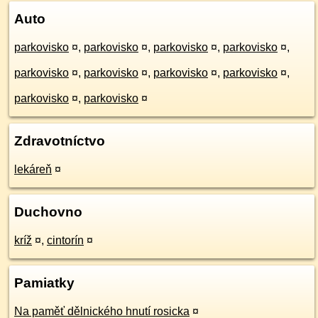
Auto
parkovisko
¤
,
parkovisko
¤
,
parkovisko
¤
,
parkovisko
¤
,
parkovisko
¤
,
parkovisko
¤
,
parkovisko
¤
,
parkovisko
¤
,
parkovisko
¤
,
parkovisko
¤
Zdravotníctvo
lekáreň
¤
Duchovno
kríž
¤
,
cintorín
¤
Pamiatky
Na paměť dělnického hnutí rosicka
¤