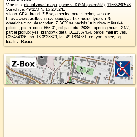
Viac info:
aktualizovať mapu
,
uprav v JOSM (pokročilé)
,
11565280578
,
Súradnice:
49°11'0"N
,
16°23'32"E
stiahni GPX
, brand: Z Box, amenity: parcel locker, website:
https://www.zasilkovna.cz/pobocky/z box rosice tyrsova 75,
wheelchair: no, description: Z BOX se nachází u budovy městské
policie., postal code: 665 01, ref:packeta: 28389, opening hours: 24/7,
parcel pickup: yes, brand:wikidata: Q121537464, parcel mail in: yes,
Q25454926, lon: 16.3923329, lat: 49.1834781, og type: place, og
locality: Rosice,