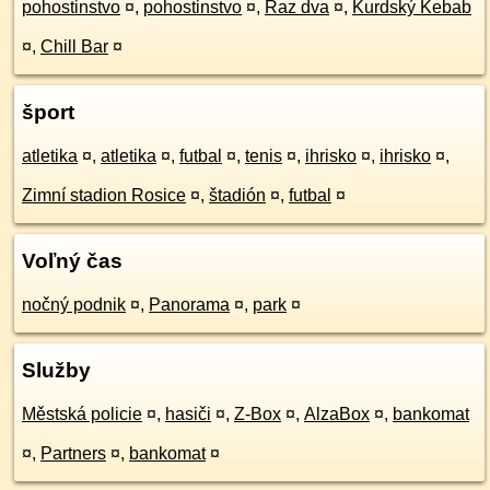
pohostinstvo
¤
,
pohostinstvo
¤
,
Raz dva
¤
,
Kurdský Kebab
¤
,
Chill Bar
¤
šport
atletika
¤
,
atletika
¤
,
futbal
¤
,
tenis
¤
,
ihrisko
¤
,
ihrisko
¤
,
Zimní stadion Rosice
¤
,
štadión
¤
,
futbal
¤
Voľný čas
nočný podnik
¤
,
Panorama
¤
,
park
¤
Služby
Městská policie
¤
,
hasiči
¤
,
Z-Box
¤
,
AlzaBox
¤
,
bankomat
¤
,
Partners
¤
,
bankomat
¤