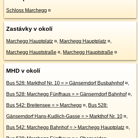
Schloss Marchegg
¤
Zastávky v okolí
Marchegg Hauptplatz
¤
,
Marchegg Hauptplatz
¤
,
Marchegg Hauptstraße
¤
,
Marchegg Hauptstraße
¤
MHD v okolí
Bus 528: Markthof Nr. 10 = > Gänserndorf Busbahnhof
¤
,
Bus 528: Marchegg Fünfhaus = > Gänserndorf Bahnhof
¤
,
Bus 542: Breitensee = > Marchegg
¤
,
Bus 528:
Gänserndorf Hans-Kudlich-Gasse = > Markthof Nr. 10
¤
,
Bus 542: Marchegg Bahnhof = > Marchegg Hauptplatz
¤
,