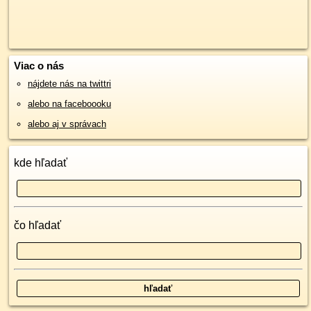
Viac o nás
nájdete nás na twittri
alebo na faceboooku
alebo aj v správach
kde hľadať
čo hľadať