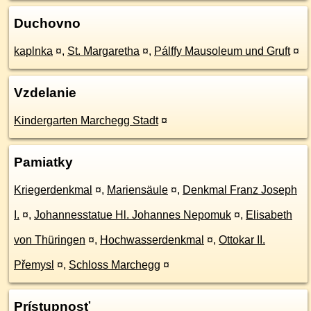
Duchovno
kaplnka
¤
,
St. Margaretha
¤
,
Pálffy Mausoleum und Gruft
¤
Vzdelanie
Kindergarten Marchegg Stadt
¤
Pamiatky
Kriegerdenkmal
¤
,
Mariensäule
¤
,
Denkmal Franz Joseph
I.
¤
,
Johannesstatue Hl. Johannes Nepomuk
¤
,
Elisabeth
von Thüringen
¤
,
Hochwasserdenkmal
¤
,
Ottokar II.
Přemysl
¤
,
Schloss Marchegg
¤
Prístupnosť