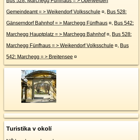
Bus 528: Marchegg Fünfhaus = > Oberweiden
Gemeindeamt = > Weikendorf Volksschule
¤
,
Bus 528:
Gänserndorf Bahnhof = > Marchegg Fünfhaus
¤
,
Bus 542:
Marchegg Hauptplatz = > Marchegg Bahnhof
¤
,
Bus 528:
Marchegg Fünfhaus = > Weikendorf Volksschule
¤
,
Bus
542: Marchegg = > Breitensee
¤
Turistika v okolí