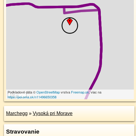
Podkladové dáta ©
OpenStreetMap
vrstva
Freemap.sk
, viac na
100 m
https://poi.oma.sk/n11496650358
Marchegg
»
Vysoká pri Morave
Stravovanie