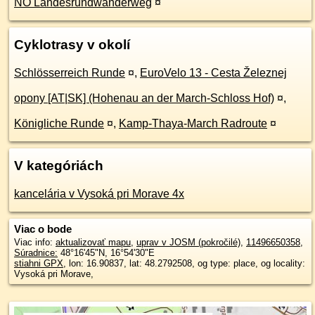
NÖ Landesrundwanderweg
¤
Cyklotrasy v okolí
Schlösserreich Runde
¤
,
EuroVelo 13 - Cesta Železnej
opony [AT|SK] (Hohenau an der March-Schloss Hof)
¤
,
Königliche Runde
¤
,
Kamp-Thaya-March Radroute
¤
V kategóriách
kancelária v Vysoká pri Morave 4x
Viac o bode
Viac info:
aktualizovať mapu
,
uprav v JOSM (pokročilé)
,
11496650358
,
Súradnice:
48°16'45"N
,
16°54'30"E
stiahni GPX
, lon: 16.90837, lat: 48.2792508, og type: place, og locality:
Vysoká pri Morave,