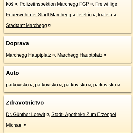
kôš
¤
,
Polizeiinspektion Marchegg FGP
¤
,
Freiwillige
Feuerwehr der Stadt Marchegg
¤
,
telefón
¤
,
toaleta
¤
,
Stadtamt Marchegg
¤
Doprava
Marchegg Hauptplatz
¤
,
Marchegg Hauptplatz
¤
Auto
parkovisko
¤
,
parkovisko
¤
,
parkovisko
¤
,
parkovisko
¤
Zdravotníctvo
Dr. Günther Loewit
¤
,
Stadt- Apotheke Zum Erzengel
Michael
¤