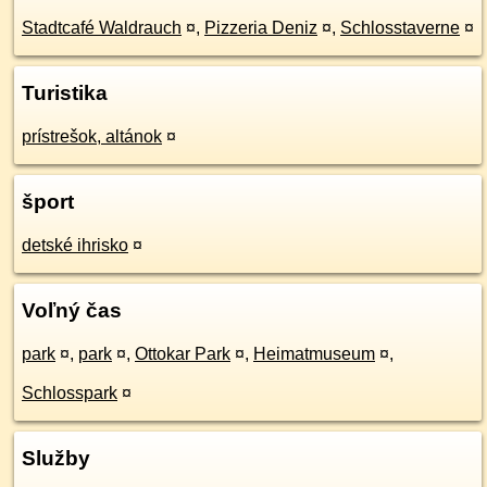
Stadtcafé Waldrauch
¤
,
Pizzeria Deniz
¤
,
Schlosstaverne
¤
Turistika
prístrešok, altánok
¤
šport
detské ihrisko
¤
Voľný čas
park
¤
,
park
¤
,
Ottokar Park
¤
,
Heimatmuseum
¤
,
Schlosspark
¤
Služby