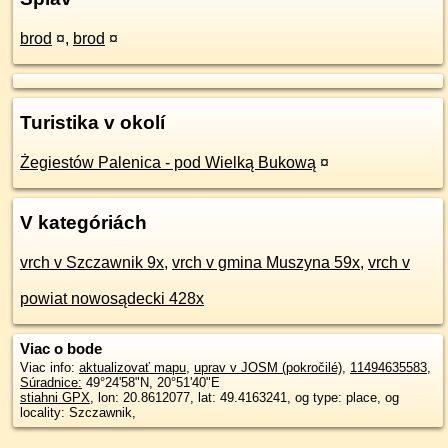
brod
¤
,
brod
¤
Turistika v okolí
Żegiestów Palenica - pod Wielką Bukową
¤
V kategóriách
vrch v Szczawnik 9x
,
vrch v gmina Muszyna 59x
,
vrch v
powiat nowosądecki 428x
Viac o bode
Viac info:
aktualizovať mapu
,
uprav v JOSM (pokročilé)
,
11494635583
,
Súradnice:
49°24'58"N
,
20°51'40"E
stiahni GPX
, lon: 20.8612077, lat: 49.4163241, og type: place, og
locality: Szczawnik,