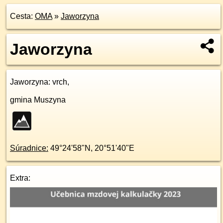
Cesta:
OMA
»
Jaworzyna
Jaworzyna
Jaworzyna
: vrch,
gmina Muszyna
Súradnice:
49°24'58"N
,
20°51'40"E
Extra: