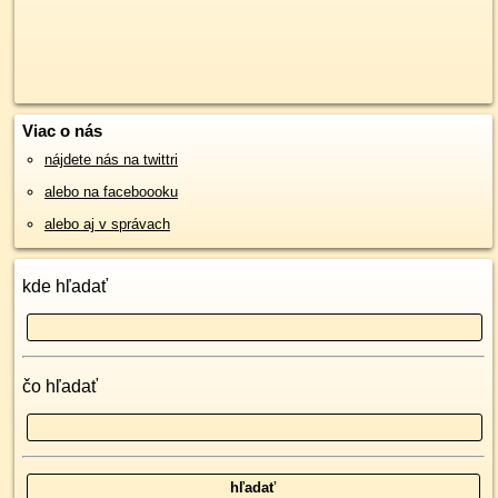
Viac o nás
nájdete nás na twittri
alebo na faceboooku
alebo aj v správach
kde hľadať
čo hľadať