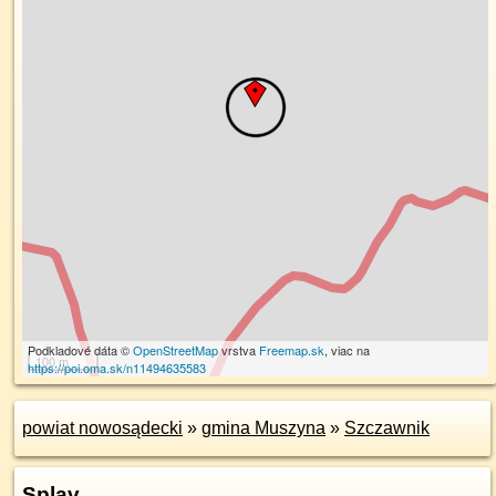
Podkladové dáta ©
OpenStreetMap
vrstva
Freemap.sk
, viac na
100 m
https://poi.oma.sk/n11494635583
powiat nowosądecki
»
gmina Muszyna
»
Szczawnik
Splav