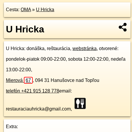
Cesta:
OMA
»
U Hricka
U Hricka
U Hricka
: donáška, reštaurácia,
webstránka
, otvorené:
pondelok-piatok 09:00-22:00, sobota 12:00-22:00, nedeľa
13:00-22:00,
Mierová
67
,
094 31
Hanušovce nad Topľou
telefón +421 915 128 778
email:
restauraciauhricka@gmail.com,
Extra: