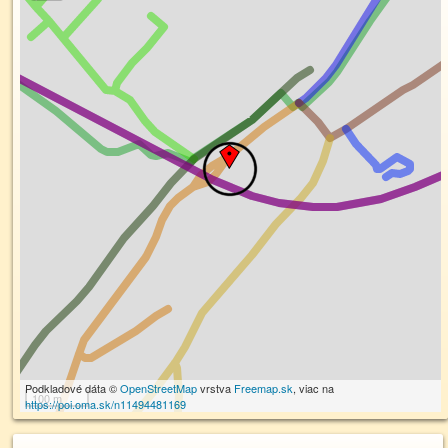
Podkladové dáta ©
OpenStreetMap
vrstva
Freemap.sk
, viac na
100 m
https://poi.oma.sk/n11494481169