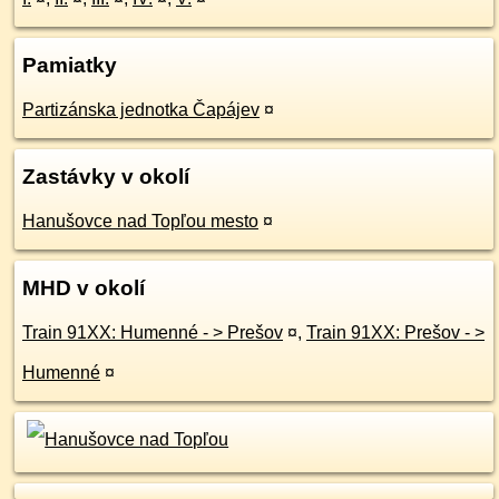
Pamiatky
Partizánska jednotka Čapájev
¤
Zastávky v okolí
Hanušovce nad Topľou mesto
¤
MHD v okolí
Train 91XX: Humenné - > Prešov
¤
,
Train 91XX: Prešov - >
Humenné
¤