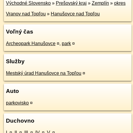
Východné Slovensko
»
Prešovský kraj
»
Zemplín
»
okres
Vranov nad Topľou
»
Hanušovce nad Topľou
Voľný čas
Archeopark Hanušovce
¤
,
park
¤
Služby
Mestský úrad Hanušovce na Topľou
¤
Auto
parkovisko
¤
Duchovno
I.
¤
,
II.
¤
,
III.
¤
,
IV.
¤
,
V.
¤