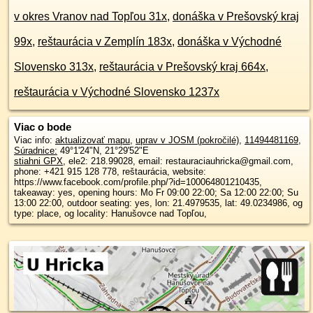
v okres Vranov nad Topľou 31x
,
donáška v Prešovský kraj
99x
,
reštaurácia v Zemplín 183x
,
donáška v Východné
Slovensko 313x
,
reštaurácia v Prešovský kraj 664x
,
reštaurácia v Východné Slovensko 1237x
Viac o bode
Viac info:
aktualizovať mapu
,
uprav v JOSM (pokročilé)
,
11494481169
,
Súradnice:
49°1'24"N
,
21°29'52"E
stiahni GPX
, ele2: 218.99028, email: restauraciauhricka@gmail.com,
phone: +421 915 128 778, reštaurácia, website:
https://www.facebook.com/profile.php/?id=100064801210435,
takeaway: yes, opening hours: Mo Fr 09:00 22:00; Sa 12:00 22:00; Su
13:00 22:00, outdoor seating: yes, lon: 21.4979535, lat: 49.0234986, og
type: place, og locality: Hanušovce nad Topľou,