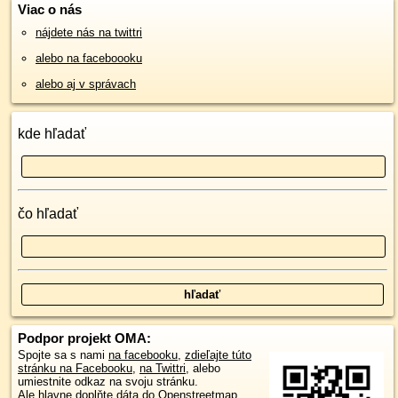
Viac o nás
nájdete nás na twittri
alebo na faceboooku
alebo aj v správach
kde hľadať
čo hľadať
Podpor projekt OMA:
Spojte sa s nami
na facebooku
,
zdieľajte túto
stránku na Facebooku
,
na Twittri
, alebo
umiestnite odkaz na svoju stránku.
Ale hlavne doplňte dáta do Openstreetmap,