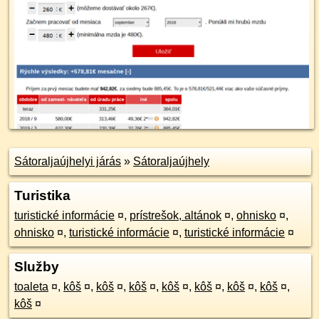
Sátoraljaújhelyi járás
»
Sátoraljaújhely
Turistika
turistické informácie
¤
,
prístrešok, altánok
¤
,
ohnisko
¤
,
ohnisko
¤
,
turistické informácie
¤
,
turistické informácie
¤
Služby
toaleta
¤
,
kôš
¤
,
kôš
¤
,
kôš
¤
,
kôš
¤
,
kôš
¤
,
kôš
¤
,
kôš
¤
,
kôš
¤