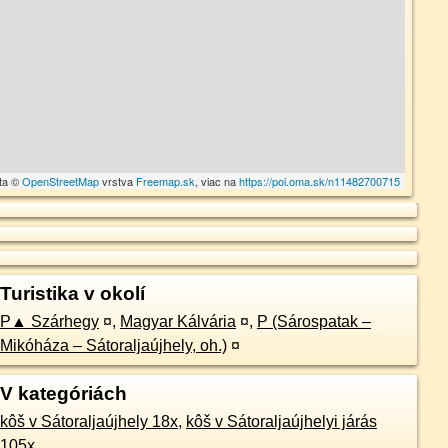
ta ©
OpenStreetMap
vrstva
Freemap.sk
, viac na
https://poi.oma.sk/n11482700715
Turistika v okolí
P▲ Szárhegy
¤
,
Magyar Kálvária
¤
,
P (Sárospatak –
Mikóháza – Sátoraljaújhely, oh.)
¤
V kategóriách
kôš v Sátoraljaújhely 18x
,
kôš v Sátoraljaújhelyi járás
105x