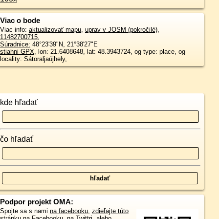
Viac o bode
Viac info:
aktualizovať mapu
,
uprav v JOSM (pokročilé)
,
11482700715
,
Súradnice:
48°23'39"N
,
21°38'27"E
stiahni GPX
, lon: 21.6408648, lat: 48.3943724, og type: place, og
locality: Sátoraljaújhely,
kde hľadať
čo hľadať
Podpor projekt OMA:
Spojte sa s nami
na facebooku
,
zdieľajte túto
stránku na Facebooku
,
na Twittri
, alebo