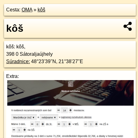
Cesta:
OMA
»
kôš
kôš
kôš
: kôš,
398 0
Sátoraljaújhely
Súradnice:
48°23'39"N
,
21°38'27"E
Extra: