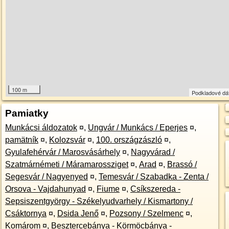
100 m
Podkladové dá
Pamiatky
Munkácsi áldozatok
¤
,
Ungvár / Munkács / Eperjes
¤
,
pamätník
¤
,
Kolozsvár
¤
,
100. országzászló
¤
,
Gyulafehérvár / Marosvásárhely
¤
,
Nagyvárad /
Szatmárnémeti / Máramarossziget
¤
,
Arad
¤
,
Brassó /
Segesvár / Nagyenyed
¤
,
Temesvár / Szabadka - Zenta /
Orsova - Vajdahunyad
¤
,
Fiume
¤
,
Csíkszereda -
Sepsiszentgyörgy - Székelyudvarhely / Kismartony /
Csáktornya
¤
,
Dsida Jenő
¤
,
Pozsony / Szelmenc
¤
,
Komárom
¤
,
Besztercebánya - Körmöcbánya -