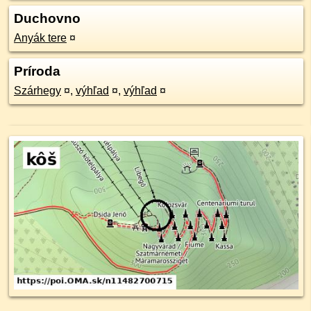
Duchovno
Anyák tere
¤
Príroda
Szárhegy
¤
,
výhľad
¤
,
výhľad
¤