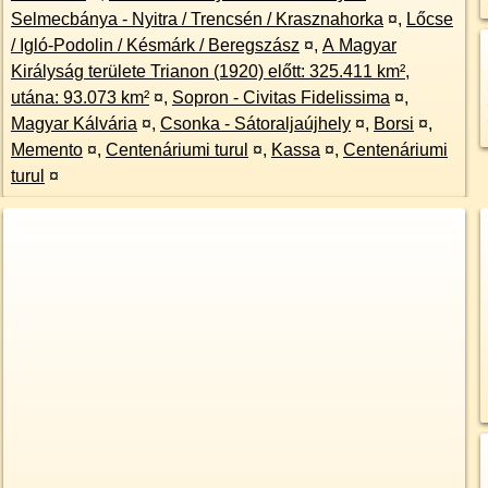
Selmecbánya - Nyitra / Trencsén / Krasznahorka
¤
,
Lőcse
/ Igló-Podolin / Késmárk / Beregszász
¤
,
A Magyar
Királyság területe Trianon (1920) előtt: 325.411 km²,
utána: 93.073 km²
¤
,
Sopron - Civitas Fidelissima
¤
,
Magyar Kálvária
¤
,
Csonka - Sátoraljaújhely
¤
,
Borsi
¤
,
Memento
¤
,
Centenáriumi turul
¤
,
Kassa
¤
,
Centenáriumi
turul
¤