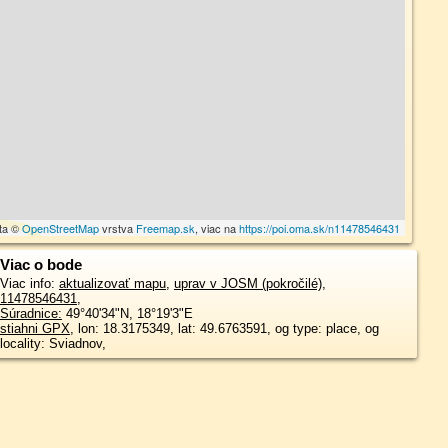
ta ©
OpenStreetMap
vrstva
Freemap.sk
, viac na
https://poi.oma.sk/n11478546431
Viac o bode
Viac info:
aktualizovať mapu
,
uprav v JOSM (pokročilé)
,
11478546431
,
Súradnice:
49°40'34"N
,
18°19'3"E
stiahni GPX
, lon: 18.3175349, lat: 49.6763591, og type: place, og
locality: Sviadnov,