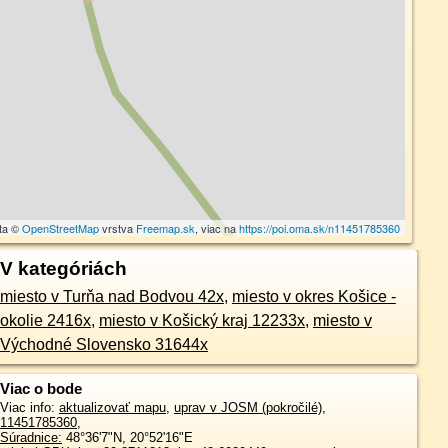
ta ©
OpenStreetMap
vrstva
Freemap.sk
, viac na
https://poi.oma.sk/n11451785360
V kategóriách
miesto v Turňa nad Bodvou 42x
,
miesto v okres Košice -
okolie 2416x
,
miesto v Košický kraj 12233x
,
miesto v
Východné Slovensko 31644x
Viac o bode
Viac info:
aktualizovať mapu
,
uprav v JOSM (pokročilé)
,
11451785360
,
Súradnice:
48°36'7"N
,
20°52'16"E