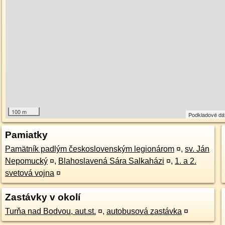
100 m
Podkladové dá
Pamiatky
Pamätník padlým československým legionárom
¤
,
sv. Ján
Nepomucký
¤
,
Blahoslavená Sára Salkaházi
¤
,
1. a 2.
svetová vojna
¤
Zastávky v okolí
Turňa nad Bodvou, aut.st.
¤
,
autobusová zastávka
¤