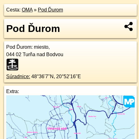
Cesta:
OMA
»
Pod Ďurom
Pod Ďurom
Pod Ďurom
: miesto,
044 02
Turňa nad Bodvou
Súradnice:
48°36'7"N
,
20°52'16"E
Extra: