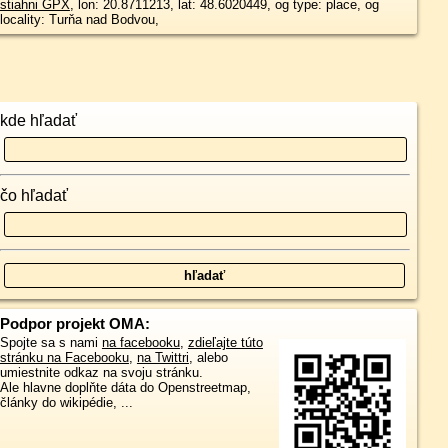
stiahni GPX
, lon: 20.8711213, lat: 48.6020449, og type: place, og
locality: Turňa nad Bodvou,
kde hľadať
čo hľadať
Podpor projekt OMA:
Spojte sa s nami
na facebooku
,
zdieľajte túto
stránku na Facebooku
,
na Twittri
, alebo
umiestnite odkaz na svoju stránku.
Ale hlavne doplňte dáta do Openstreetmap,
články do wikipédie, ...