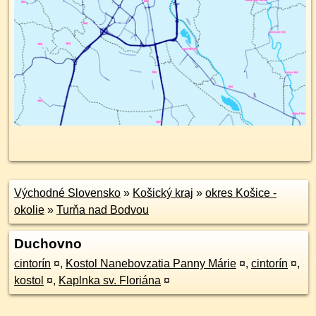
Východné Slovensko
»
Košický kraj
»
okres Košice -
okolie
»
Turňa nad Bodvou
Duchovno
cintorín
¤
,
Kostol Nanebovzatia Panny Márie
¤
,
cintorín
¤
,
kostol
¤
,
Kaplnka sv. Floriána
¤