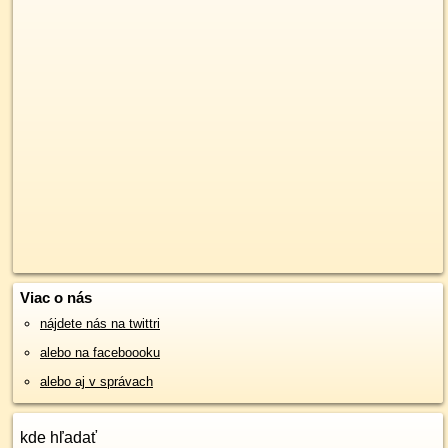
Viac o nás
nájdete nás na twittri
alebo na faceboooku
alebo aj v správach
kde hľadať