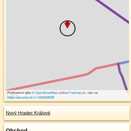
Podkladové dáta ©
OpenStreetMap
vrstva
Freemap.sk
, viac na
100 m
https://poi.oma.sk/n11450628595
Nový Hradec Králové
Obchod