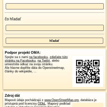
čo hľadať
Podpor projekt OMA:
Spojte sa s nami
na facebooku
,
zdieľajte túto
stránku na Facebooku
,
na Twittri
, alebo
umiestnite odkaz na svoju stránku.
Ale hlavne doplňte dáta do Openstreetmap,
články do wikipédie, ...
Zdroj dát
Mapové údaje pochádzajú z
www.OpenStreetMap.org
, databáza je
prístupná pod licenciou
ODbL
.
Mapový podklad