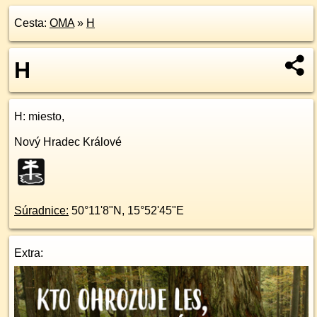
Cesta:
OMA
»
H
H
H
: miesto,
Nový Hradec Králové
Súradnice:
50°11'8"N
,
15°52'45"E
Extra: