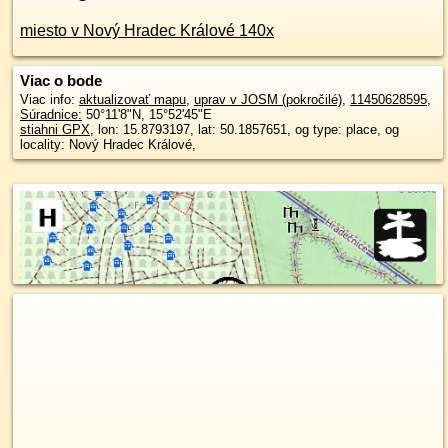
miesto v Nový Hradec Králové 140x
Viac o bode
Viac info:
aktualizovať mapu
,
uprav v JOSM (pokročilé)
,
11450628595
,
Súradnice:
50°11'8"N
,
15°52'45"E
stiahni GPX
, lon: 15.8793197, lat: 50.1857651, og type: place, og
locality: Nový Hradec Králové,