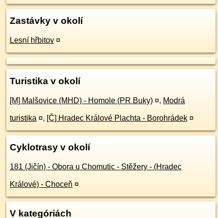
Zastávky v okolí
Lesní hřbitov
¤
Turistika v okolí
[M] Malšovice (MHD) - Homole (PR Buky)
¤
,
Modrá
turistika
¤
,
[Č] Hradec Králové Plachta - Borohrádek
¤
Cyklotrasy v okolí
181 (Jičín) - Obora u Chomutic - Stěžery - (Hradec
Králové) - Choceň
¤
V kategóriách