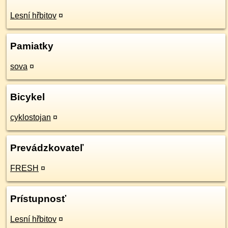
Lesní hřbitov
¤
Pamiatky
sova
¤
Bicykel
cyklostojan
¤
Prevádzkovateľ
FRESH
¤
Prístupnosť
Lesní hřbitov
¤