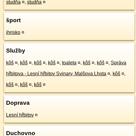
studňa
¤
,
studňa
¤
šport
ihrisko
¤
Služby
kôš
¤
,
kôš
¤
,
kôš
¤
,
kôš
¤
,
toaleta
¤
,
kôš
¤
,
kôš
¤
,
Správa
hřbitova - Lesní hřbitov Svinary, Malšova Lhota
¤
,
kôš
¤
,
kôš
¤
,
kôš
¤
,
kôš
¤
Doprava
Lesní hřbitov
¤
Duchovno