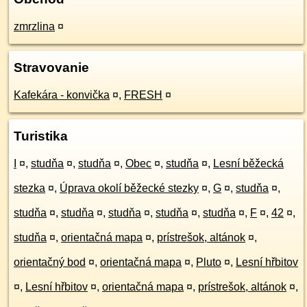
zmrzlina
¤
Stravovanie
Kafekára - konvička
¤
,
FRESH
¤
Turistika
I
¤
,
studňa
¤
,
studňa
¤
,
Obec
¤
,
studňa
¤
,
Lesní běžecká
stezka
¤
,
Úprava okolí běžecké stezky
¤
,
G
¤
,
studňa
¤
,
studňa
¤
,
studňa
¤
,
studňa
¤
,
studňa
¤
,
studňa
¤
,
F
¤
,
42
¤
,
studňa
¤
,
orientačná mapa
¤
,
prístrešok, altánok
¤
,
orientačný bod
¤
,
orientačná mapa
¤
,
Pluto
¤
,
Lesní hřbitov
¤
,
Lesní hřbitov
¤
,
orientačná mapa
¤
,
prístrešok, altánok
¤
,