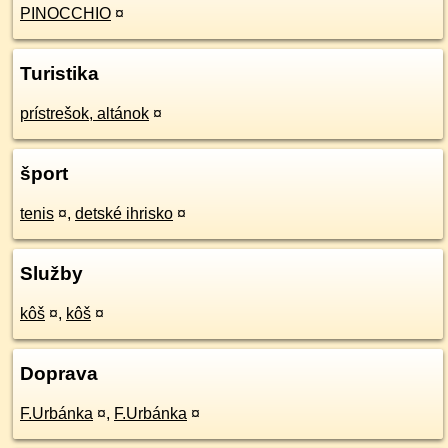
PINOCCHIO
¤
Turistika
prístrešok, altánok
¤
šport
tenis
¤
,
detské ihrisko
¤
Služby
kôš
¤
,
kôš
¤
Doprava
F.Urbánka
¤
,
F.Urbánka
¤