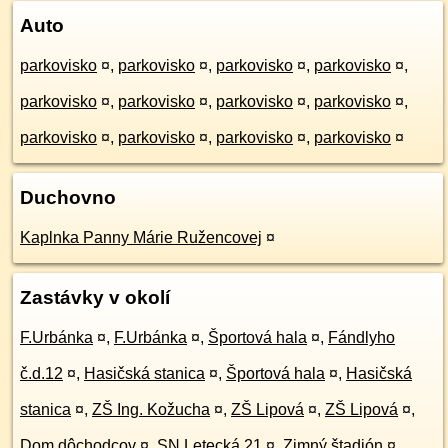
Auto
parkovisko
¤
,
parkovisko
¤
,
parkovisko
¤
,
parkovisko
¤
,
parkovisko
¤
,
parkovisko
¤
,
parkovisko
¤
,
parkovisko
¤
,
parkovisko
¤
,
parkovisko
¤
,
parkovisko
¤
,
parkovisko
¤
Duchovno
Kaplnka Panny Márie Ružencovej
¤
Zastávky v okolí
F.Urbánka
¤
,
F.Urbánka
¤
,
Športová hala
¤
,
Fándlyho
č.d.12
¤
,
Hasičská stanica
¤
,
Športová hala
¤
,
Hasičská
stanica
¤
,
ZŠ Ing. Kožucha
¤
,
ZŠ Lipová
¤
,
ZŠ Lipová
¤
,
Dom dôchodcov
¤
,
SN,Letecká 21
¤
,
Zimný štadión
¤
,