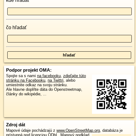
kde hľadať
čo hľadať
Podpor projekt OMA:
Spojte sa s nami
na facebooku
,
zdieľajte túto
stránku na Facebooku
,
na Twittri
, alebo
umiestnite odkaz na svoju stránku.
Ale hlavne doplňte dáta do Openstreetmap,
články do wikipédie, ...
Zdroj dát
Mapové údaje pochádzajú z
www.OpenStreetMap.org
, databáza je
prístupná pod licenciou
ODbL
.
Mapový podklad