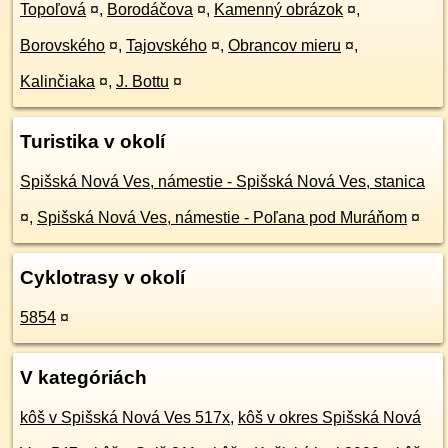
Topoľová
¤
,
Borodáčova
¤
,
Kamenný obrázok
¤
,
Borovského
¤
,
Tajovského
¤
,
Obrancov mieru
¤
,
Kalinčiaka
¤
,
J. Bottu
¤
Turistika v okolí
Spišská Nová Ves, námestie - Spišská Nová Ves, stanica
¤
,
Spišská Nová Ves, námestie - Poľana pod Muráňom
¤
Cyklotrasy v okolí
5854
¤
V kategóriách
kôš v Spišská Nová Ves 517x
,
kôš v okres Spišská Nová