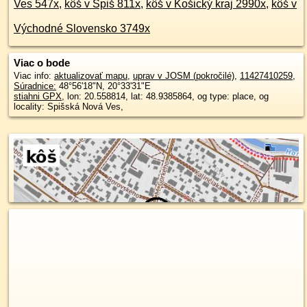
Ves 547x
,
kôš v Spiš 811x
,
kôš v Košický kraj 2990x
,
kôš v
Východné Slovensko 3749x
Viac o bode
Viac info:
aktualizovať mapu
,
uprav v JOSM (pokročilé)
,
11427410259
,
Súradnice:
48°56'18"N
,
20°33'31"E
stiahni GPX
, lon: 20.558814, lat: 48.9385864, og type: place, og
locality: Spišská Nová Ves,