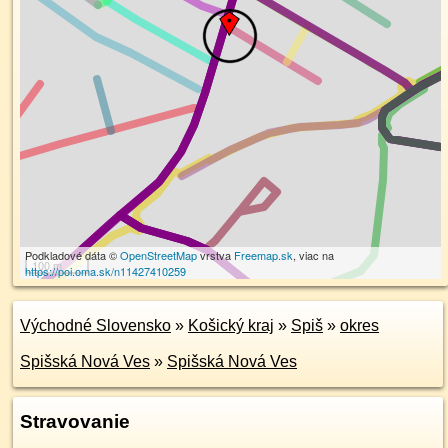
Podkladové dáta ©
OpenStreetMap
vrstva
Freemap.sk
, viac na
100 m
https://poi.oma.sk/n11427410259
Východné Slovensko
»
Košický kraj
»
Spiš
»
okres
Spišská Nová Ves
»
Spišská Nová Ves
Stravovanie