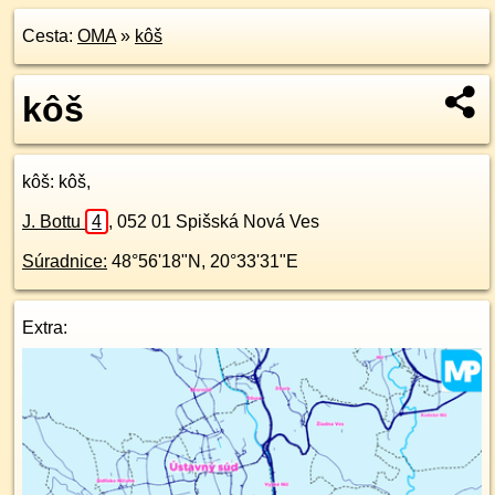
Cesta:
OMA
»
kôš
kôš
kôš
: kôš,
J. Bottu
4
,
052 01
Spišská Nová Ves
Súradnice:
48°56'18"N
,
20°33'31"E
Extra: