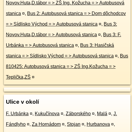
Novov.Huta,D.tábor = > ZŠ Ing. Kožucha = > Autobusová
stanica
¤
,
Bus 2: Autobusová stanica = > Dom dôchodcov
= > Sídlisko Východ = > Autobusová stanica
¤
,
Bus 3:
Novov.Huta,D.tábor = > Autobusová stanica
¤
,
Bus 3: F.
Urbánka = > Autobusová stanica
¤
,
Bus 3: Hasičská
stanica = > Sídlisko Východ = > Autobusová stanica
¤
,
Bus
810425: Autobusová stanica = > ZŠ Ing.Kožucha = >
Teplička,ZŠ
¤
Ulice v okolí
F. Urbánka
¤
,
Kukučínova
¤
,
Záborského
¤
,
Malá
¤
,
J.
Fándlyho
¤
,
Za Hornádom
¤
,
Stojan
¤
,
Hurbanova
¤
,