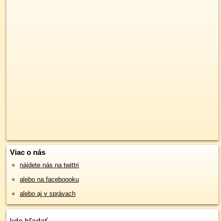
Viac o nás
nájdete nás na twittri
alebo na faceboooku
alebo aj v správach