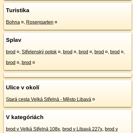
Turistika
Bohna
¤
,
Rosengarten
¤
Splav
brod
¤
,
Střelenský potok
¤
,
brod
¤
,
brod
¤
,
brod
¤
,
brod
¤
,
brod
¤
,
brod
¤
Ulice v okolí
Stará cesta Velká Střelná - Město Libavá
¤
V kategóriách
brod v Velká Střelná 108x
,
brod v Libavá 227x
,
brod v