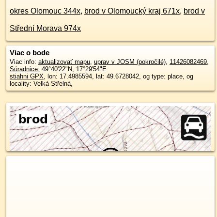
okres Olomouc 344x
,
brod v Olomoucký kraj 671x
,
brod v
Střední Morava 974x
Viac o bode
Viac info:
aktualizovať mapu
,
uprav v JOSM (pokročilé)
,
11426082469
,
Súradnice:
49°40'22"N
,
17°29'54"E
stiahni GPX
, lon: 17.4985594, lat: 49.6728042, og type: place, og
locality: Velká Střelná,