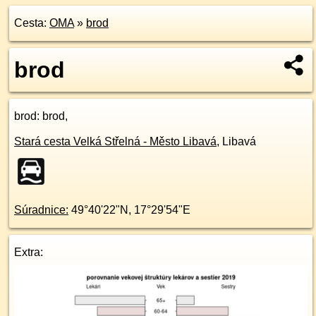
Cesta:
OMA
»
brod
brod
brod
: brod,
Stará cesta Velká Střelná - Město Libavá
,
Libavá
Súradnice:
49°40'22"N
,
17°29'54"E
Extra: