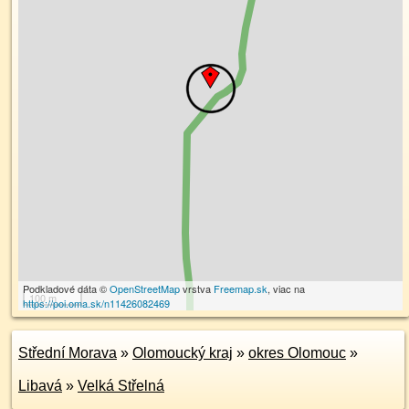
Podkladové dáta ©
OpenStreetMap
vrstva
Freemap.sk
, viac na
100 m
https://poi.oma.sk/n11426082469
Střední Morava
»
Olomoucký kraj
»
okres Olomouc
»
Libavá
»
Velká Střelná