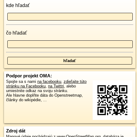
kde hľadať
čo hľadať
Podpor projekt OMA:
Spojte sa s nami
na facebooku
,
zdieľajte túto
stránku na Facebooku
,
na Twittri
, alebo
umiestnite odkaz na svoju stránku.
Ale hlavne doplňte dáta do Openstreetmap,
články do wikipédie, ...
Zdroj dát
Mapové údaje pochádzajú z
www.OpenStreetMap.org
, databáza je