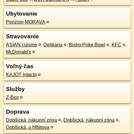
Ubytovanie
Penzion MORAVA
¤
Stravovanie
ASIAN cuisine
¤
,
Delikana
¤
,
Bistro Poke Bowl
¤
,
KFC
¤
,
McDonald's
¤
Voľný čas
KAJOT Intacto
¤
Služby
Z-Box
¤
Doprava
Dobšická, nákupní zóna
¤
,
Dobšická, nákupní zóna
¤
,
Dobšická, u hřbitova
¤