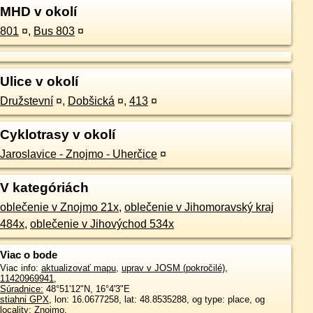
MHD v okolí
801
¤
,
Bus 803
¤
Ulice v okolí
Družstevní
¤
,
Dobšická
¤
,
413
¤
Cyklotrasy v okolí
Jaroslavice - Znojmo - Uherčice
¤
V kategóriách
oblečenie v Znojmo 21x
,
oblečenie v Jihomoravský kraj
484x
,
oblečenie v Jihovýchod 534x
Viac o bode
Viac info:
aktualizovať mapu
,
uprav v JOSM (pokročilé)
,
11420969941
,
Súradnice:
48°51'12"N
,
16°4'3"E
stiahni GPX
, lon: 16.0677258, lat: 48.8535288, og type: place, og
locality: Znojmo,