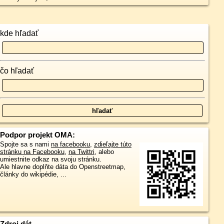
kde hľadať
čo hľadať
Podpor projekt OMA:
Spojte sa s nami
na facebooku
,
zdieľajte túto
stránku na Facebooku
,
na Twittri
, alebo
umiestnite odkaz na svoju stránku.
Ale hlavne doplňte dáta do Openstreetmap,
články do wikipédie, ...
Zdroj dát