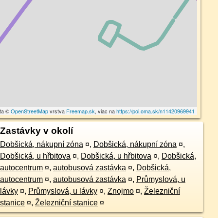
ta ©
OpenStreetMap
vrstva
Freemap.sk
, viac na
https://poi.oma.sk/n11420969941
Zastávky v okolí
Dobšická, nákupní zóna
¤
,
Dobšická, nákupní zóna
¤
,
Dobšická, u hřbitova
¤
,
Dobšická, u hřbitova
¤
,
Dobšická,
autocentrum
¤
,
autobusová zastávka
¤
,
Dobšická,
autocentrum
¤
,
autobusová zastávka
¤
,
Průmyslová, u
lávky
¤
,
Průmyslová, u lávky
¤
,
Znojmo
¤
,
Železniční
stanice
¤
,
Železniční stanice
¤