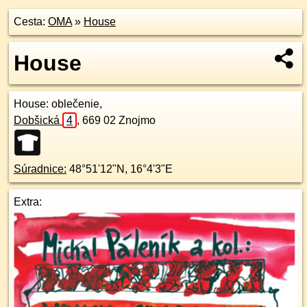
Cesta:
OMA
»
House
House
House
: oblečenie,
Dobšická
4
,
669 02
Znojmo
Súradnice:
48°51'12"N
,
16°4'3"E
Extra: