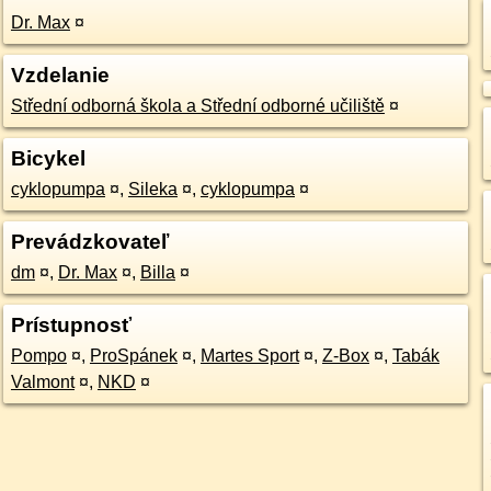
Dr. Max
¤
Vzdelanie
Střední odborná škola a Střední odborné učiliště
¤
Bicykel
cyklopumpa
¤
,
Sileka
¤
,
cyklopumpa
¤
Prevádzkovateľ
dm
¤
,
Dr. Max
¤
,
Billa
¤
Prístupnosť
Pompo
¤
,
ProSpánek
¤
,
Martes Sport
¤
,
Z-Box
¤
,
Tabák
Valmont
¤
,
NKD
¤