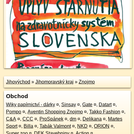
Jihovýchod
»
Jihomoravský kraj
»
Znojmo
Obchod
Wiky papírnictví - dárky
¤
,
Sinsay
¤
,
Gate
¤
,
Datart
¤
,
Pompo
¤
,
Aventin Shopping Znojmo
¤
,
Takko Fashion
¤
,
C&A
¤
,
CCC
¤
,
ProSpánek
¤
,
dm
¤
,
Delikana
¤
,
Martes
Sport
¤
,
Billa
¤
,
Tabák Valmont
¤
,
NKD
¤
,
ORION
¤
,
Super zoo
¤
,
DEK Stavebniny
¤
,
Action
¤