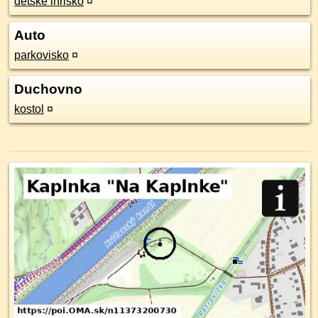
detské ihrisko
¤
Auto
parkovisko
¤
Duchovno
kostol
¤