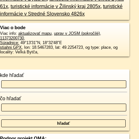
61x
,
turistické informácie v Žilinský kraj 2805x
,
turistické
informácie v Stredné Slovensko 4826x
Viac o bode
Viac info:
aktualizovať mapu
,
uprav v JOSM (pokročilé)
,
11373200730
,
Súradnice:
49°13'31"N
,
18°32'48"E
stiahni GPX
, lon: 18.5467283, lat: 49.2254723, og type: place, og
locality: Veľká Bytča,
kde hľadať
čo hľadať
Podpor projekt OMA: