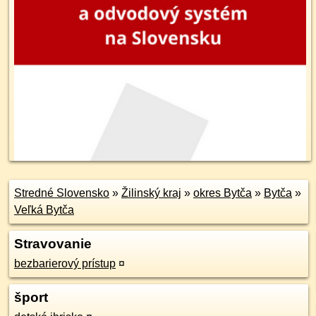
Stredné Slovensko
»
Žilinský kraj
»
okres Bytča
»
Bytča
»
Veľká Bytča
Stravovanie
bezbarierový prístup
¤
šport