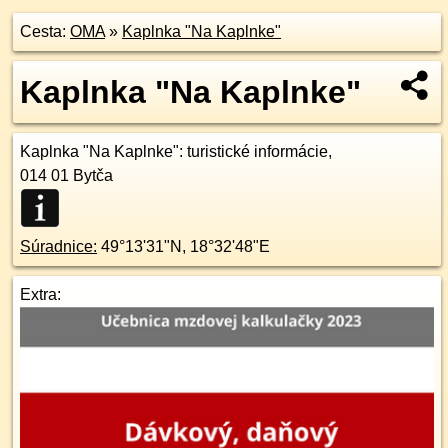
Cesta:
OMA
»
Kaplnka "Na Kaplnke"
Kaplnka "Na Kaplnke"
Kaplnka "Na Kaplnke"
: turistické informácie,
014 01
Bytča
Súradnice:
49°13'31"N
,
18°32'48"E
Extra: