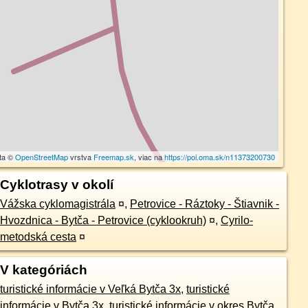
ta ©
OpenStreetMap
vrstva
Freemap.sk
, viac na
https://poi.oma.sk/n11373200730
Cyklotrasy v okolí
Vážska cyklomagistrála
¤
,
Petrovice - Ráztoky - Štiavnik -
Hvozdnica - Bytča - Petrovice (cyklookruh)
¤
,
Cyrilo-
metodská cesta
¤
V kategóriách
turistické informácie v Veľká Bytča 3x
,
turistické
informácie v Bytča 3x
,
turistické informácie v okres Bytča