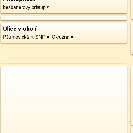
bezbarierový prístup
¤
Ulice v okolí
Pšurnovická
¤
,
SNP
¤
,
Okružná
¤