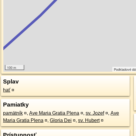
100 m
Podkladové dá
Splav
hať
¤
Pamiatky
pamätník
¤
,
Ave Maria Gratia Plena
¤
,
sv. Jozef
¤
,
Ave
Maria Gratia Plena
¤
,
Gloria Dei
¤
,
sv. Hubert
¤
Prístupnosť