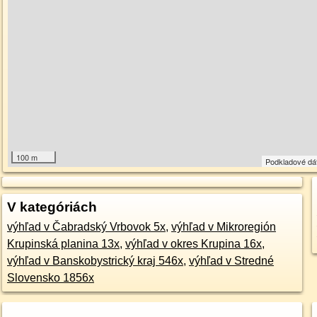
100 m
Podkladové dá
V kategóriách
výhľad v Čabradský Vrbovok 5x
,
výhľad v Mikroregión
Krupinská planina 13x
,
výhľad v okres Krupina 16x
,
výhľad v Banskobystrický kraj 546x
,
výhľad v Stredné
Slovensko 1856x