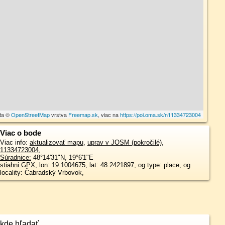
ta ©
OpenStreetMap
vrstva
Freemap.sk
, viac na
https://poi.oma.sk/n11334723004
Viac o bode
Viac info:
aktualizovať mapu
,
uprav v JOSM (pokročilé)
,
11334723004
,
Súradnice:
48°14'31"N
,
19°6'1"E
stiahni GPX
, lon: 19.1004675, lat: 48.2421897, og type: place, og
locality: Čabradský Vrbovok,
kde hľadať