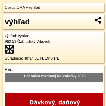
Cesta:
OMA
»
výhľad
výhľad
výhľad
: výhľad,
962 51
Čabradský Vrbovok
Súradnice:
48°14'31"N
,
19°6'1"E
Extra: