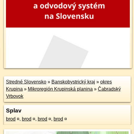
Stredné Slovensko
»
Banskobystrický kraj
»
okres
Krupina
»
Mikroregión Krupinská planina
»
Čabradský
Vrbovok
Splav
brod
¤
,
brod
¤
,
brod
¤
,
brod
¤