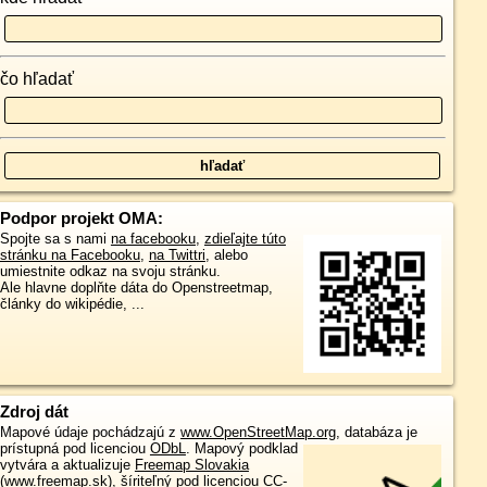
čo hľadať
Podpor projekt OMA:
Spojte sa s nami
na facebooku
,
zdieľajte túto
stránku na Facebooku
,
na Twittri
, alebo
umiestnite odkaz na svoju stránku.
Ale hlavne doplňte dáta do Openstreetmap,
články do wikipédie, ...
Zdroj dát
Mapové údaje pochádzajú z
www.OpenStreetMap.org
, databáza je
prístupná pod licenciou
ODbL
.
Mapový podklad
vytvára a aktualizuje
Freemap Slovakia
(www.freemap.sk)
, šíriteľný pod licenciou CC-