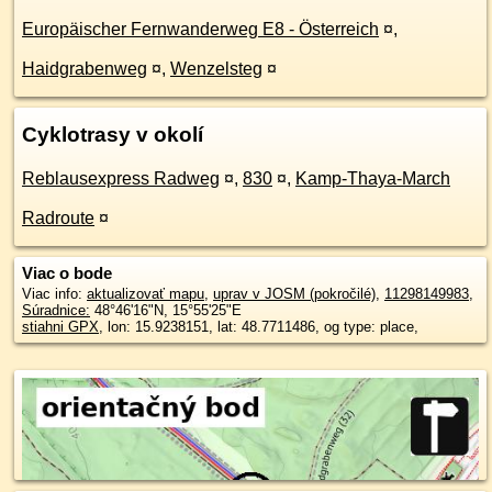
Europäischer Fernwanderweg E8 - Österreich
¤
,
Haidgrabenweg
¤
,
Wenzelsteg
¤
Cyklotrasy v okolí
Reblausexpress Radweg
¤
,
830
¤
,
Kamp-Thaya-March
Radroute
¤
Viac o bode
Viac info:
aktualizovať mapu
,
uprav v JOSM (pokročilé)
,
11298149983
,
Súradnice:
48°46'16"N
,
15°55'25"E
stiahni GPX
, lon: 15.9238151, lat: 48.7711486, og type: place,