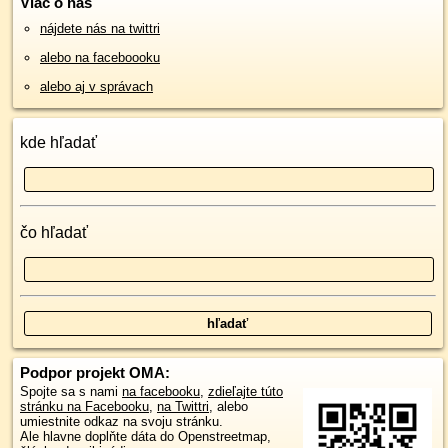
Viac o nás
nájdete nás na twittri
alebo na faceboooku
alebo aj v správach
kde hľadať
čo hľadať
Podpor projekt OMA:
Spojte sa s nami
na facebooku
,
zdieľajte túto
stránku na Facebooku
,
na Twittri
, alebo
umiestnite odkaz na svoju stránku.
Ale hlavne doplňte dáta do Openstreetmap,