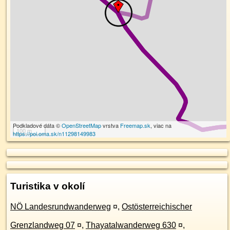
Podkladové dáta ©
OpenStreetMap
vrstva
Freemap.sk
, viac na
100 m
https://poi.oma.sk/n11298149983
Turistika v okolí
NÖ Landesrundwanderweg
¤
,
Ostösterreichischer
Grenzlandweg 07
¤
,
Thayatalwanderweg 630
¤
,