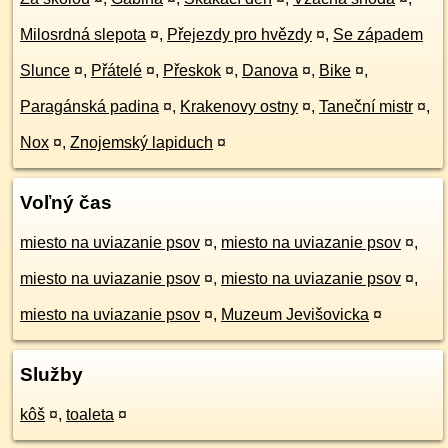
Milosrdná slepota
¤
,
Přejezdy pro hvězdy
¤
,
Se západem
Slunce
¤
,
Přátelé
¤
,
Přeskok
¤
,
Danova
¤
,
Bike
¤
,
Paragánská padina
¤
,
Krakenovy ostny
¤
,
Taneční mistr
¤
,
Nox
¤
,
Znojemský lapiduch
¤
Voľný čas
miesto na uviazanie psov
¤
,
miesto na uviazanie psov
¤
,
miesto na uviazanie psov
¤
,
miesto na uviazanie psov
¤
,
miesto na uviazanie psov
¤
,
Muzeum Jevišovicka
¤
Služby
kôš
¤
,
toaleta
¤