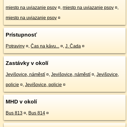
miesto na uviazanie psov
¤
,
miesto na uviazanie psov
¤
,
miesto na uviazanie psov
¤
Prístupnosť
Potraviny
¤
,
Čas na kávu...
¤
,
J. Čada
¤
Zastávky v okolí
Jevišovice, náměstí
¤
,
Jevišovice, náměstí
¤
,
Jevišovice,
policie
¤
,
Jevišovice, policie
¤
MHD v okolí
Bus 813
¤
,
Bus 814
¤