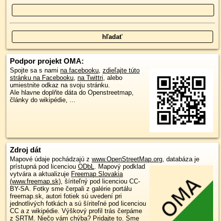
Podpor projekt OMA:
Spojte sa s nami
na facebooku
,
zdieľajte túto
stránku na Facebooku
,
na Twittri
, alebo
umiestnite odkaz na svoju stránku.
Ale hlavne doplňte dáta do Openstreetmap,
články do wikipédie, ...
Zdroj dát
Mapové údaje pochádzajú z
www.OpenStreetMap.org
, databáza je
prístupná pod licenciou
ODbL
.
Mapový podklad
vytvára a aktualizuje
Freemap Slovakia
(www.freemap.sk)
, šíriteľný pod licenciou CC-
BY-SA. Fotky sme čerpali z galérie portálu
freemap.sk, autori fotiek sú uvedení pri
jednotlivých fotkách a sú šíriteľné pod licenciou
CC a z wikipédie. Výškový profil trás čerpáme
z
SRTM
. Niečo vám chýba?
Pridajte to
. Sme