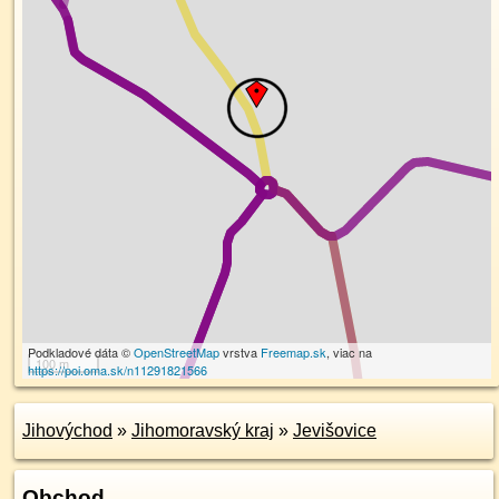
Podkladové dáta ©
OpenStreetMap
vrstva
Freemap.sk
, viac na
100 m
https://poi.oma.sk/n11291821566
Jihovýchod
»
Jihomoravský kraj
»
Jevišovice
Obchod