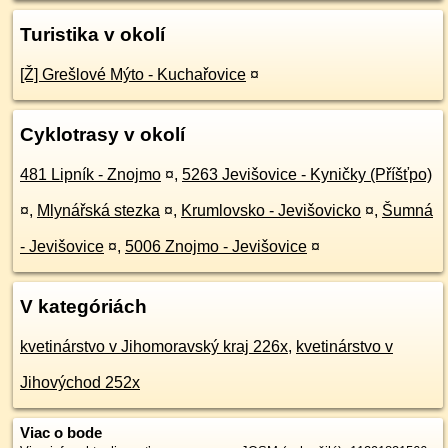
Turistika v okolí
[Ž] Grešlové Mýto - Kuchařovice
¤
Cyklotrasy v okolí
481 Lipník - Znojmo
¤
,
5263 Jevišovice - Kyničky (Příšťpo)
¤
,
Mlynářská stezka
¤
,
Krumlovsko - Jevišovicko
¤
,
Šumná
- Jevišovice
¤
,
5006 Znojmo - Jevišovice
¤
V kategóriách
kvetinárstvo v Jihomoravský kraj 226x
,
kvetinárstvo v
Jihovýchod 252x
Viac o bode