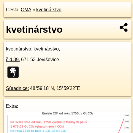
Cesta:
OMA
»
kvetinárstvo
kvetinárstvo
kvetinárstvo
: kvetinárstvo,
č.d.
39
,
671 53
Jevišovice
Súradnice:
48°59'18"N
,
15°59'22"E
Extra: