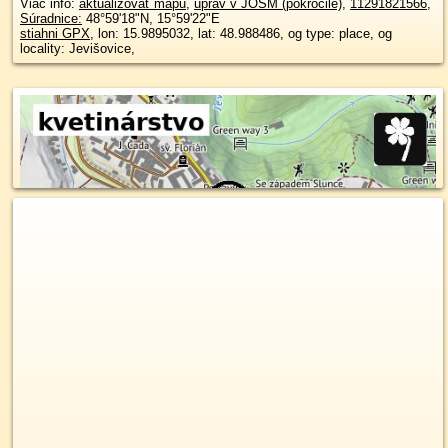
Viac info:
aktualizovať mapu
,
uprav v JOSM (pokročilé)
,
11291821566
,
Súradnice:
48°59'18"N
,
15°59'22"E
stiahni GPX
, lon: 15.9895032, lat: 48.988486, og type: place, og
locality: Jevišovice,