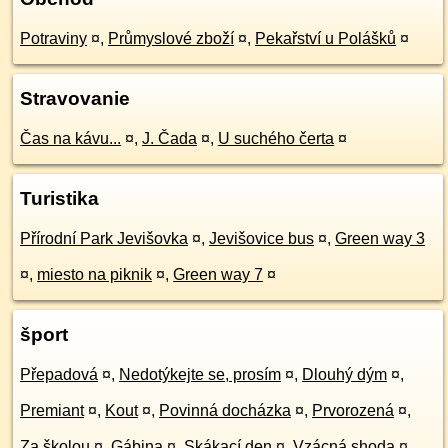
Potraviny
¤
,
Průmyslové zboží
¤
,
Pekařství u Polášků
¤
Stravovanie
Čas na kávu...
¤
,
J. Čada
¤
,
U suchého čerta
¤
Turistika
Přírodní Park Jevišovka
¤
,
Jevišovice bus
¤
,
Green way 3
¤
,
miesto na piknik
¤
,
Green way 7
¤
šport
Přepadová
¤
,
Nedotýkejte se, prosím
¤
,
Dlouhý dým
¤
,
Premiant
¤
,
Kout
¤
,
Povinná docházka
¤
,
Prvorozená
¤
,
Za školou
¤
,
Gábina
¤
,
Skákací den
¤
,
Vzácná shoda
¤
,