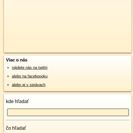
Viac o nás
nájdete nás na twittri
alebo na faceboooku
alebo aj v správach
kde hľadať
čo hľadať