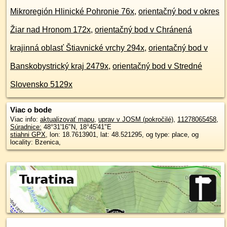
Mikroregión Hlinické Pohronie 76x
,
orientačný bod v okres
Žiar nad Hronom 172x
,
orientačný bod v Chránená
krajinná oblasť Štiavnické vrchy 294x
,
orientačný bod v
Banskobystrický kraj 2479x
,
orientačný bod v Stredné
Slovensko 5129x
Viac o bode
Viac info:
aktualizovať mapu
,
uprav v JOSM (pokročilé)
,
11278065458
,
Súradnice:
48°31'16"N
,
18°45'41"E
stiahni GPX
, lon: 18.7613901, lat: 48.521295, og type: place, og
locality: Bzenica,