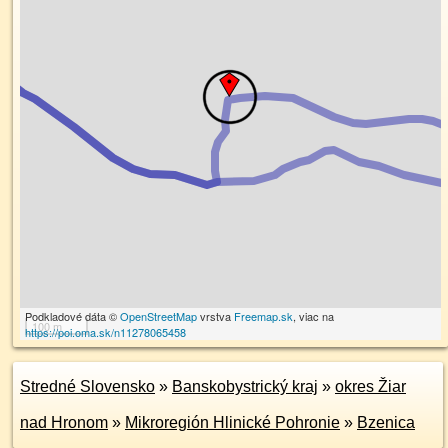
Podkladové dáta ©
OpenStreetMap
vrstva
Freemap.sk
, viac na
100 m
https://poi.oma.sk/n11278065458
Stredné Slovensko
»
Banskobystrický kraj
»
okres Žiar
nad Hronom
»
Mikroregión Hlinické Pohronie
»
Bzenica