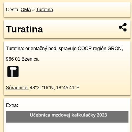
Cesta:
OMA
»
Turatina
Turatina
Turatina
: orientačný bod, spravuje OOCR región GRON,
966 01
Bzenica
Súradnice:
48°31'16"N
,
18°45'41"E
Extra: