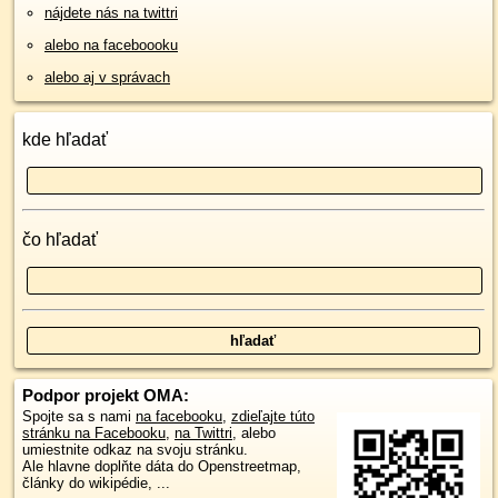
nájdete nás na twittri
alebo na faceboooku
alebo aj v správach
kde hľadať
čo hľadať
Podpor projekt OMA:
Spojte sa s nami
na facebooku
,
zdieľajte túto
stránku na Facebooku
,
na Twittri
, alebo
umiestnite odkaz na svoju stránku.
Ale hlavne doplňte dáta do Openstreetmap,
články do wikipédie, ...