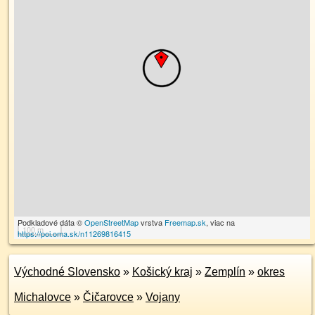
Podkladové dáta ©
OpenStreetMap
vrstva
Freemap.sk
, viac na
100 m
https://poi.oma.sk/n11269816415
Východné Slovensko
»
Košický kraj
»
Zemplín
»
okres
Michalovce
»
Čičarovce
»
Vojany