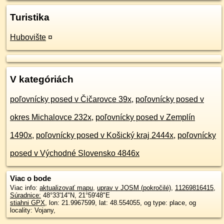
Turistika
Hubovište
¤
V kategóriách
poľovnícky posed v Čičarovce 39x
,
poľovnícky posed v
okres Michalovce 232x
,
poľovnícky posed v Zemplín
1490x
,
poľovnícky posed v Košický kraj 2444x
,
poľovnícky
posed v Východné Slovensko 4846x
Viac o bode
Viac info:
aktualizovať mapu
,
uprav v JOSM (pokročilé)
,
11269816415
,
Súradnice:
48°33'14"N
,
21°59'48"E
stiahni GPX
, lon: 21.9967599, lat: 48.554055, og type: place, og
locality: Vojany,