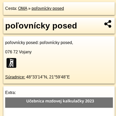
Cesta:
OMA
»
poľovnícky posed
poľovnícky posed
poľovnícky posed
: poľovnícky posed,
076 72
Vojany
Súradnice:
48°33'14"N
,
21°59'48"E
Extra: