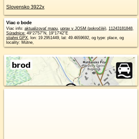
Slovensko 3922x
Viac o bode
Viac info:
aktualizovať mapu
,
uprav v JOSM (pokročilé)
,
11243181848
,
Súradnice:
49°27'57"N
,
19°17'42"E
stiahni GPX
, lon: 19.2951449, lat: 49.4659692, og type: place, og
locality: Mútne,