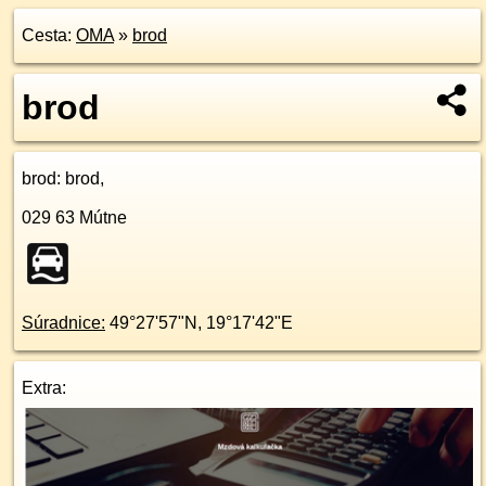
Cesta:
OMA
»
brod
brod
brod
: brod,
029 63
Mútne
Súradnice:
49°27'57"N
,
19°17'42"E
Extra: