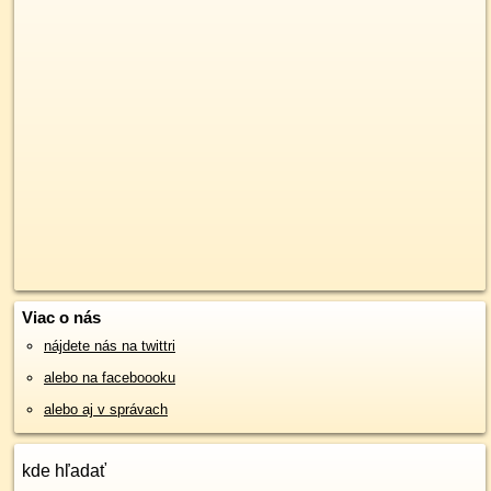
Viac o nás
nájdete nás na twittri
alebo na faceboooku
alebo aj v správach
kde hľadať