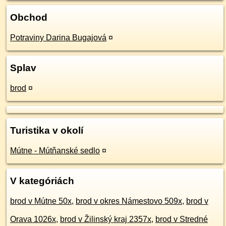
Obchod
Potraviny Darina Bugajová
¤
Splav
brod
¤
Turistika v okolí
Mútne - Mútňanské sedlo
¤
V kategóriách
brod v Mútne 50x
,
brod v okres Námestovo 509x
,
brod v
Orava 1026x
,
brod v Žilinský kraj 2357x
,
brod v Stredné