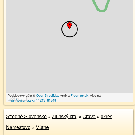
Podkladové dáta ©
OpenStreetMap
vrstva
Freemap.sk
, viac na
100 m
https://poi.oma.sk/n11243181848
Stredné Slovensko
»
Žilinský kraj
»
Orava
»
okres
Námestovo
»
Mútne