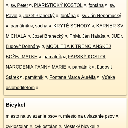
¤
,
sv. Peter
¤
,
PIARISTICKÝ KOSTOL
¤
,
fontána
¤
,
sv.
Pavol
¤
,
Jozef Branecký
¤
,
fontána
¤
,
sv. Ján Nepomucký
¤
,
pamätník
¤
,
socha
¤
,
KRYTÉ SCHODY
¤
,
KARNER SV.
MICHALA
¤
,
Jozef Branecký
¤
,
PhMr. Ján Halaša
¤
,
JUDr.
Ľudovít Dohnány
¤
,
MODLITBA K TRENČIANSKEJ
BOŽEJ MATKE
¤
,
pamätník
¤
,
FARSKÝ KOSTOL
NARODENIA PANNY MARIE
¤
,
pamätník
¤
,
Ľudovít
Stárek
¤
,
pamätník
¤
,
Fontána Marca Aurélia
¤
,
Vďaka
osloboditeľom
¤
Bicykel
miesto na uviazanie psov
¤
,
miesto na uviazanie psov
¤
,
cyklostojan
¤
,
cyklostojan
¤
,
Mestský bicykel
¤