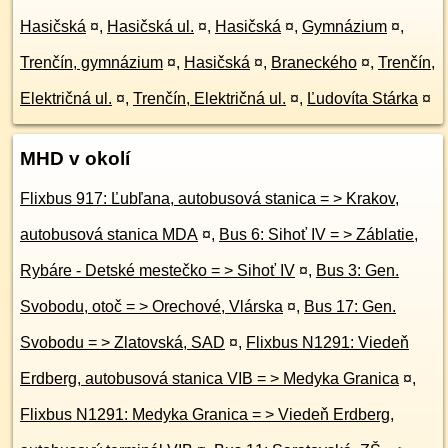
Hasičská
¤
,
Hasičská ul.
¤
,
Hasičská
¤
,
Gymnázium
¤
,
Trenčín, gymnázium
¤
,
Hasičská
¤
,
Braneckého
¤
,
Trenčín,
Električná ul.
¤
,
Trenčín, Električná ul.
¤
,
Ľudovíta Stárka
¤
MHD v okolí
Flixbus 917: Ľubľana, autobusová stanica = > Krakov,
autobusová stanica MDA
¤
,
Bus 6: Sihoť IV = > Záblatie,
Rybáre - Detské mestečko = > Sihoť IV
¤
,
Bus 3: Gen.
Svobodu, otoč = > Orechové, Vlárska
¤
,
Bus 17: Gen.
Svobodu = > Zlatovská, SAD
¤
,
Flixbus N1291: Viedeň
Erdberg, autobusová stanica VIB = > Medyka Granica
¤
,
Flixbus N1291: Medyka Granica = > Viedeň Erdberg,