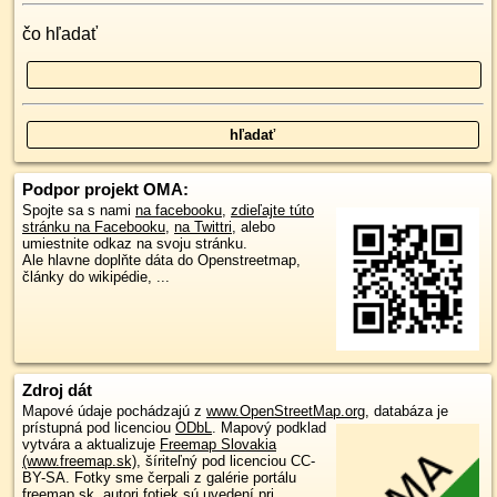
čo hľadať
Podpor projekt OMA:
Spojte sa s nami
na facebooku
,
zdieľajte túto
stránku na Facebooku
,
na Twittri
, alebo
umiestnite odkaz na svoju stránku.
Ale hlavne doplňte dáta do Openstreetmap,
články do wikipédie, ...
Zdroj dát
Mapové údaje pochádzajú z
www.OpenStreetMap.org
, databáza je
prístupná pod licenciou
ODbL
.
Mapový podklad
vytvára a aktualizuje
Freemap Slovakia
(www.freemap.sk)
, šíriteľný pod licenciou CC-
BY-SA. Fotky sme čerpali z galérie portálu
freemap.sk, autori fotiek sú uvedení pri