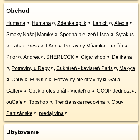
Obchod
Humana
¤
,
Humana
¤
,
Zdenka optik
¤
,
Lantch
¤
,
Alexia
¤
,
Šmaky Našej Mamky
¤
,
Spodná bielizeň Lisca
¤
,
Syrakus
¤
,
Tabak Press
¤
,
FAnn
¤
,
Potraviny Mňamka Trenčín
¤
,
Prior
¤
,
Andrea
¤
,
SHERLOCK
¤
,
Cigar shop
¤
,
Delikana
¤
,
Potraviny u Repy
¤
,
Cukráreň - kaviareň Paris
¤
,
Makyta
¤
,
Obuv
¤
,
FUNKY
¤
,
Potraviny nie otraviny
¤
,
Galla
Gallery
¤
,
Optik profesionál - Viditeľno
¤
,
COOP Jednota
¤
,
ouCafé
¤
,
Topshop
¤
,
Trenčianska medovina
¤
,
Obuv
Partizánske
¤
,
predaj vína
¤
Ubytovanie