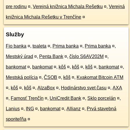
pre rodinu
¤
,
Verejná knižnica Michala Rešetku
¤
,
Verejná
knižnica Michala Rešetku v Trenčíne
¤
Služby
Fio banka
¤
,
toaleta
¤
,
Prima banka
¤
,
Prima banka
¤
,
Mestský úrad
¤
,
Penta Bank
¤
,
číslo S6AV202M
¤
,
bankomat
¤
,
bankomat
¤
,
kôš
¤
,
kôš
¤
,
kôš
¤
,
bankomat
¤
,
Mestská polícia
¤
,
ČSOB
¤
,
kôš
¤
,
Kvakomat Bitcoin ATM
¤
,
kôš
¤
,
kôš
¤
,
AlzaBox
¤
,
Hodinárstvo svet času
¤
,
AXA
¤
,
Farnosť Trenčín
¤
,
UniCredit Bank
¤
,
Sklo porcelán
¤
,
Lanius
¤
,
ING
¤
,
bankomat
¤
,
Allianz
¤
,
Prvá stavebná
sporiteľňa
¤