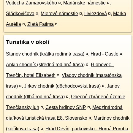
Vojtecha Zamarovského
¤
,
Mariánske námestie
¤
,
Sládkovičova
¤
,
Mierové námestie
¤
,
Hviezdová
¤
,
Marka
Aurélia
¤
,
Zlatá Fatima
¤
Turistika v okolí
Stanov chodník (krátka rodinná trasa)
¤
,
Hrad - Castle
¤
,
Ankin chodník (stredná rodinná trasa)
¤
,
Hlohovec -
Trenčín, hotel Elizabeth
¤
,
Vladov chodník (maratónska
trasa)
¤
,
Jirkov chodník (dôchodcovská trasa)
¤
,
Janov
chodník (dlhá rodinná trasa)
¤
,
Obecné chránené územie
Trenčiansky luh
¤
,
Cesta hrdinov SNP
¤
,
Medzinárodná
diaľková turistická trasa E8, Slovensko
¤
,
Martinov chodník
(kočíkova trasa)
¤
,
Hrad Devín, parkovisko - Horná Poruba,