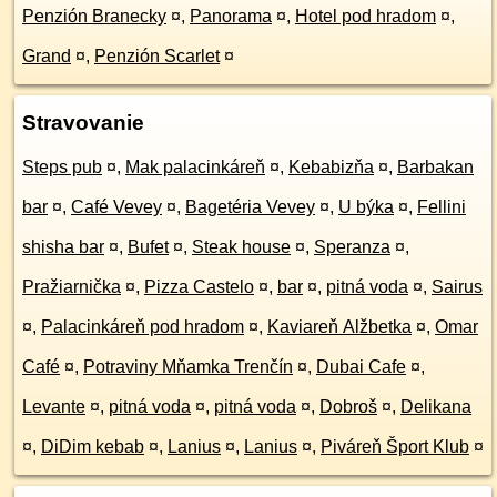
Penzión Branecky
¤
,
Panorama
¤
,
Hotel pod hradom
¤
,
Grand
¤
,
Penzión Scarlet
¤
Stravovanie
Steps pub
¤
,
Mak palacinkáreň
¤
,
Kebabizňa
¤
,
Barbakan
bar
¤
,
Café Vevey
¤
,
Bagetéria Vevey
¤
,
U býka
¤
,
Fellini
shisha bar
¤
,
Bufet
¤
,
Steak house
¤
,
Speranza
¤
,
Pražiarnička
¤
,
Pizza Castelo
¤
,
bar
¤
,
pitná voda
¤
,
Sairus
¤
,
Palacinkáreň pod hradom
¤
,
Kaviareň Alžbetka
¤
,
Omar
Café
¤
,
Potraviny Mňamka Trenčín
¤
,
Dubai Cafe
¤
,
Levante
¤
,
pitná voda
¤
,
pitná voda
¤
,
Dobroš
¤
,
Delikana
¤
,
DiDim kebab
¤
,
Lanius
¤
,
Lanius
¤
,
Piváreň Šport Klub
¤