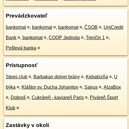
Prevádzkovateľ
bankomat
¤
,
bankomat
¤
,
bankomat
¤
,
ČSOB
¤
,
UniCredit
Bank
¤
,
bankomat
¤
,
COOP Jednota
¤
,
Trenčín 1
¤
,
Poštová banka
¤
Prístupnosť
Steps club
¤
,
Barbakan dolnej brány
¤
,
Kebabizňa
¤
,
U
býka
¤
,
Kláštor sv. Ducha Johanitov
¤
,
Sairus
¤
,
AlzaBox
¤
,
Dobroš
¤
,
Cukráreň - kaviareň Paris
¤
,
Piváreň Šport
Klub
¤
Zastávky v okolí