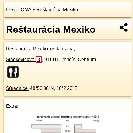
Cesta:
OMA
»
Reštaurácia Mexiko
Reštaurácia Mexiko
Reštaurácia Mexiko
: reštaurácia,
Sládkovičova
8
,
911 01
Trenčín, Centrum
Súradnice:
48°53'38"N
,
18°2'23"E
Extra: