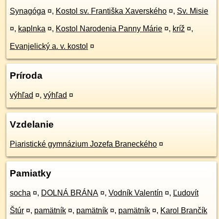
Synagóga
¤
,
Kostol sv. Františka Xaverského
¤
,
Sv. Misie
¤
,
kaplnka
¤
,
Kostol Narodenia Panny Márie
¤
,
kríž
¤
,
Evanjelický a. v. kostol
¤
Príroda
výhľad
¤
,
výhľad
¤
Vzdelanie
Piaristické gymnázium Jozefa Braneckého
¤
Pamiatky
socha
¤
,
DOLNÁ BRÁNA
¤
,
Vodník Valentín
¤
,
Ľudovít
Štúr
¤
,
pamätník
¤
,
pamätník
¤
,
pamätník
¤
,
Karol Brančík