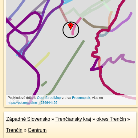
Podkladové dáta ©
OpenStreetMap
vrstva
Freemap.sk
, viac na
100 m
https://poi.oma.sk/n11239644129
Západné Slovensko
»
Trenčiansky kraj
»
okres Trenčín
»
Trenčín
»
Centrum