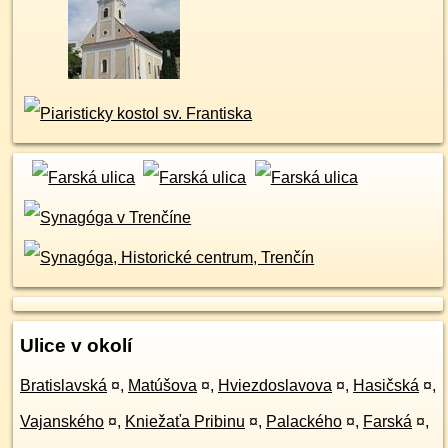
Ulice v okolí
Bratislavská
¤
,
Matúšova
¤
,
Hviezdoslavova
¤
,
Hasičská
¤
,
Vajanského
¤
,
Kniežaťa Pribinu
¤
,
Palackého
¤
,
Farská
¤
,