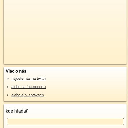
Viac o nás
nájdete nás na twittri
alebo na faceboooku
alebo aj v správach
kde hľadať