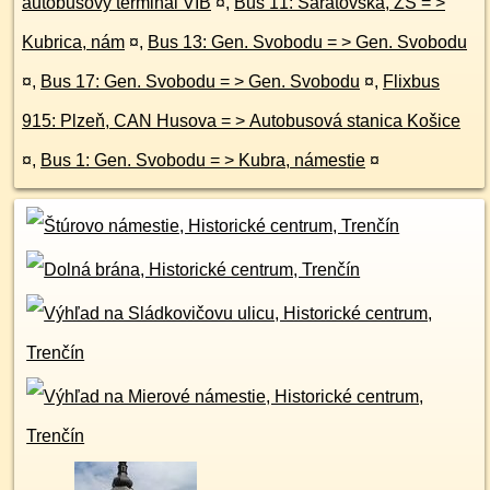
autobusový terminál VIB
¤
,
Bus 11: Saratovská, ZŠ = >
Kubrica, nám
¤
,
Bus 13: Gen. Svobodu = > Gen. Svobodu
¤
,
Bus 17: Gen. Svobodu = > Gen. Svobodu
¤
,
Flixbus
915: Plzeň, CAN Husova = > Autobusová stanica Košice
¤
,
Bus 1: Gen. Svobodu = > Kubra, námestie
¤