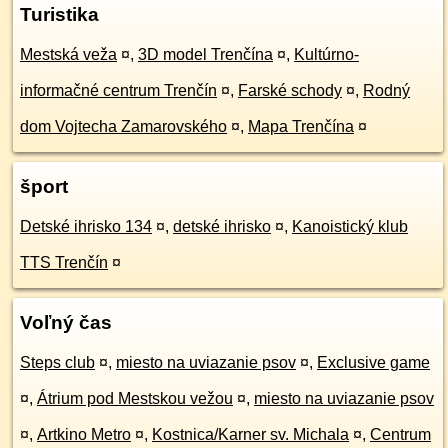
Turistika
Mestská veža
¤
,
3D model Trenčína
¤
,
Kultúrno-
informačné centrum Trenčín
¤
,
Farské schody
¤
,
Rodný
dom Vojtecha Zamarovského
¤
,
Mapa Trenčína
¤
šport
Detské ihrisko 134
¤
,
detské ihrisko
¤
,
Kanoistický klub
TTS Trenčín
¤
Voľný čas
Steps club
¤
,
miesto na uviazanie psov
¤
,
Exclusive game
¤
,
Átrium pod Mestskou vežou
¤
,
miesto na uviazanie psov
¤
,
Artkino Metro
¤
,
Kostnica/Karner sv. Michala
¤
,
Centrum