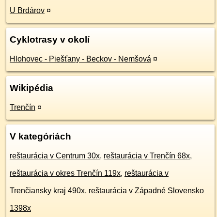
U Brdárov
¤
Cyklotrasy v okolí
Hlohovec - Piešťany - Beckov - Nemšová
¤
Wikipédia
Trenčín
¤
V kategóriách
reštaurácia v Centrum 30x
,
reštaurácia v Trenčín 68x
,
reštaurácia v okres Trenčín 119x
,
reštaurácia v
Trenčiansky kraj 490x
,
reštaurácia v Západné Slovensko
1398x