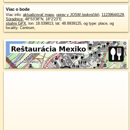
Viac o bode
Viac info:
aktualizovať mapu
,
uprav v JOSM (pokročilé)
,
11239644129
,
Súradnice:
48°53'38"N
,
18°2'23"E
stiahni GPX
, lon: 18.039813, lat: 48.8939125, og type: place, og
locality: Centrum,