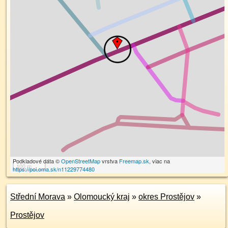
Podkladové dáta ©
OpenStreetMap
vrstva
Freemap.sk
, viac na
100 m
https://poi.oma.sk/n11229774480
Střední Morava
»
Olomoucký kraj
»
okres Prostějov
»
Prostějov