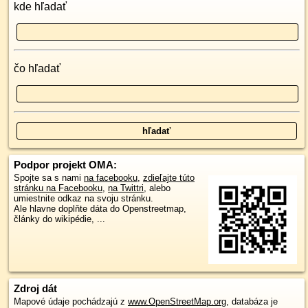
kde hľadať
čo hľadať
Podpor projekt OMA:
Spojte sa s nami
na facebooku
,
zdieľajte túto
stránku na Facebooku
,
na Twittri
, alebo
umiestnite odkaz na svoju stránku.
Ale hlavne doplňte dáta do Openstreetmap,
články do wikipédie, ...
Zdroj dát
Mapové údaje pochádzajú z
www.OpenStreetMap.org
, databáza je