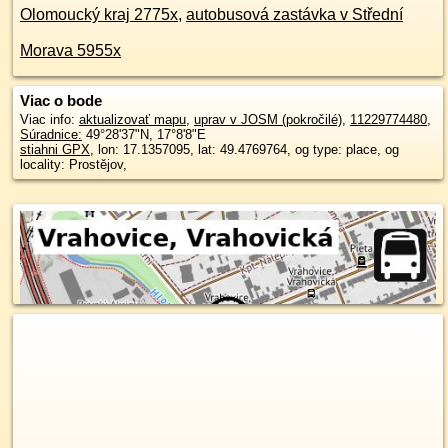
Olomoucký kraj 2775x
,
autobusová zastávka v Střední
Morava 5955x
Viac o bode
Viac info:
aktualizovať mapu
,
uprav v JOSM (pokročilé)
,
11229774480
,
Súradnice:
49°28'37"N
,
17°8'8"E
stiahni GPX
, lon: 17.1357095, lat: 49.4769764, og type: place, og
locality: Prostějov,