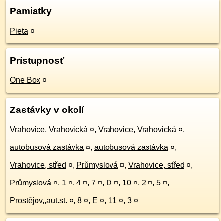
Pamiatky
Pieta
¤
Prístupnosť
One Box
¤
Zastávky v okolí
Vrahovice, Vrahovická
¤
,
Vrahovice, Vrahovická
¤
,
autobusová zastávka
¤
,
autobusová zastávka
¤
,
Vrahovice, střed
¤
,
Průmyslová
¤
,
Vrahovice, střed
¤
,
Průmyslová
¤
,
1
¤
,
4
¤
,
7
¤
,
D
¤
,
10
¤
,
2
¤
,
5
¤
,
Prostějov,,aut.st.
¤
,
8
¤
,
E
¤
,
11
¤
,
3
¤