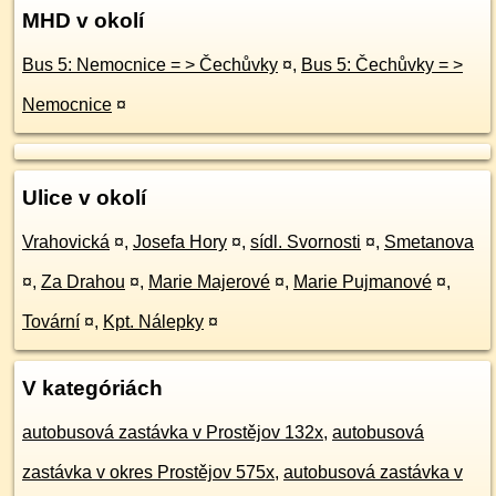
MHD v okolí
Bus 5: Nemocnice = > Čechůvky
¤
,
Bus 5: Čechůvky = >
Nemocnice
¤
Ulice v okolí
Vrahovická
¤
,
Josefa Hory
¤
,
sídl. Svornosti
¤
,
Smetanova
¤
,
Za Drahou
¤
,
Marie Majerové
¤
,
Marie Pujmanové
¤
,
Tovární
¤
,
Kpt. Nálepky
¤
V kategóriách
autobusová zastávka v Prostějov 132x
,
autobusová
zastávka v okres Prostějov 575x
,
autobusová zastávka v