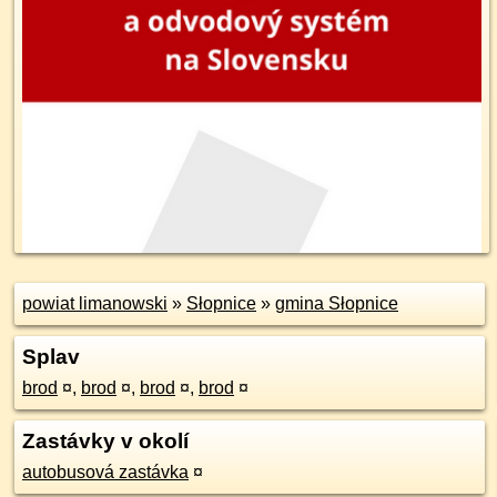
powiat limanowski
»
Słopnice
»
gmina Słopnice
Splav
brod
¤
,
brod
¤
,
brod
¤
,
brod
¤
Zastávky v okolí
autobusová zastávka
¤