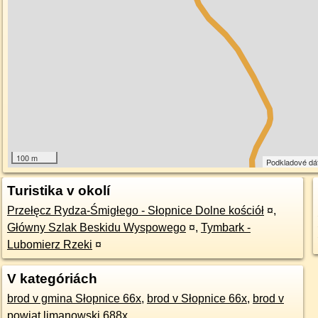
100 m
Podkladové dá
Turistika v okolí
Przełęcz Rydza-Śmigłego - Słopnice Dolne kościół
¤
,
Główny Szlak Beskidu Wyspowego
¤
,
Tymbark -
Lubomierz Rzeki
¤
V kategóriách
brod v gmina Słopnice 66x
,
brod v Słopnice 66x
,
brod v
powiat limanowski 688x