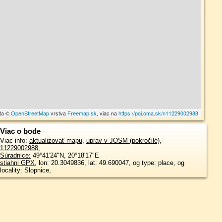
ta ©
OpenStreetMap
vrstva
Freemap.sk
, viac na
https://poi.oma.sk/n11229002988
Viac o bode
Viac info:
aktualizovať mapu
,
uprav v JOSM (pokročilé)
,
11229002988
,
Súradnice:
49°41'24"N
,
20°18'17"E
stiahni GPX
, lon: 20.3049836, lat: 49.690047, og type: place, og
locality: Słopnice,