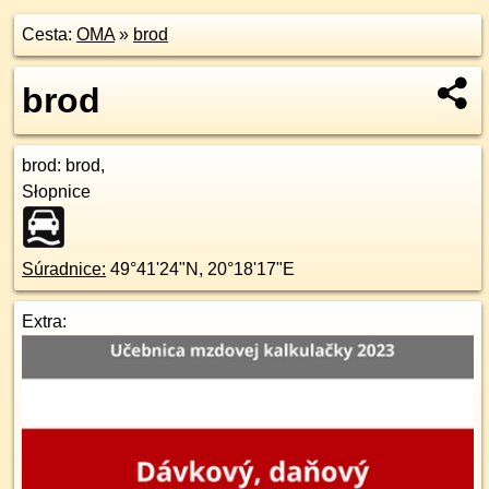
Cesta:
OMA
»
brod
brod
brod
: brod,
Słopnice
Súradnice:
49°41'24"N
,
20°18'17"E
Extra: