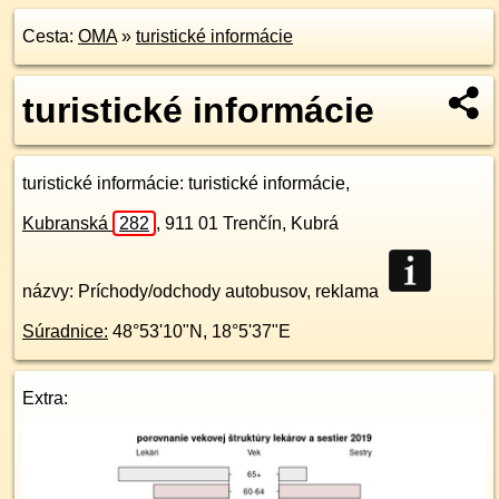
Cesta:
OMA
»
turistické informácie
turistické informácie
turistické informácie
: turistické informácie,
Kubranská
282
,
911 01
Trenčín, Kubrá
názvy: Príchody/odchody autobusov, reklama
Súradnice:
48°53'10"N
,
18°5'37"E
Extra: