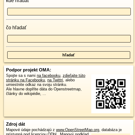
kde hľadať
čo hľadať
Podpor projekt OMA:
Spojte sa s nami
na facebooku
,
zdieľajte túto
stránku na Facebooku
,
na Twittri
, alebo
umiestnite odkaz na svoju stránku.
Ale hlavne doplňte dáta do Openstreetmap,
články do wikipédie, ...
Zdroj dát
Mapové údaje pochádzajú z
www.OpenStreetMap.org
, databáza je
prístupná pod licenciou
ODbL
.
Mapový podklad