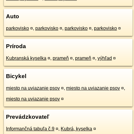
Auto
parkovisko
¤
,
parkovisko
¤
,
parkovisko
¤
,
parkovisko
¤
Príroda
Kubranská kyselka
¤
,
prameň
¤
,
prameň
¤
,
výhľad
¤
Bicykel
miesto na uviazanie psov
¤
,
miesto na uviazanie psov
¤
,
miesto na uviazanie psov
¤
Prevádzkovateľ
Informančná tabuľa č.9
¤
,
Kubrá, kyselka
¤