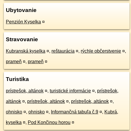
Ubytovanie
Penzión Kyselka
¤
Stravovanie
Kubranská kyselka
¤
,
reštaurácia
¤
,
rýchle občerstvenie
¤
,
prameň
¤
,
prameň
¤
Turistika
prístrešok, altánok
¤
,
turistické informácie
¤
,
prístrešok,
altánok
¤
,
prístrešok, altánok
¤
,
prístrešok, altánok
¤
,
ohnisko
¤
,
ohnisko
¤
,
Informančná tabuľa č.9
¤
,
Kubrá,
kyselka
¤
,
Pod Končinou horou
¤