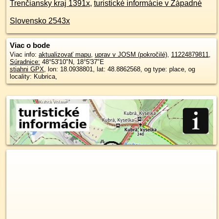
Trenčiansky kraj 1391x
,
turistické informácie v Západné
Slovensko 2543x
Viac o bode
Viac info:
aktualizovať mapu
,
uprav v JOSM (pokročilé)
,
11224879811
,
Súradnice:
48°53'10"N
,
18°5'37"E
stiahni GPX
, lon: 18.0938801, lat: 48.8862568, og type: place, og
locality: Kubrica,