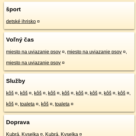
šport
detské ihrisko
¤
Voľný čas
miesto na uviazanie psov
¤
,
miesto na uviazanie psov
¤
,
miesto na uviazanie psov
¤
Služby
kôš
¤
,
kôš
¤
,
kôš
¤
,
kôš
¤
,
kôš
¤
,
kôš
¤
,
kôš
¤
,
kôš
¤
,
kôš
¤
,
kôš
¤
,
toaleta
¤
,
kôš
¤
,
toaleta
¤
Doprava
Kubrá, Kyselka
¤
,
Kubrá, Kyselka
¤