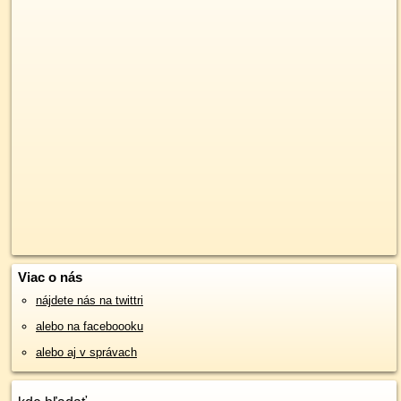
Viac o nás
nájdete nás na twittri
alebo na faceboooku
alebo aj v správach