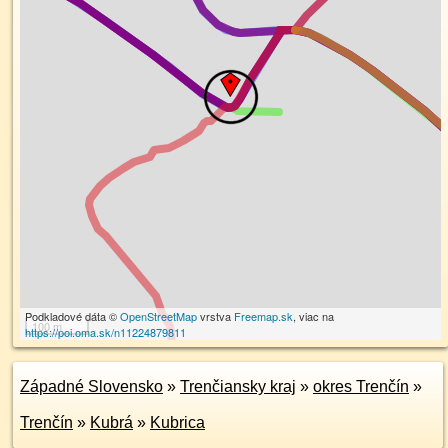
Podkladové dáta ©
OpenStreetMap
vrstva
Freemap.sk
, viac na
100 m
https://poi.oma.sk/n11224879811
Západné Slovensko
»
Trenčiansky kraj
»
okres Trenčín
»
Trenčín
»
Kubrá
»
Kubrica