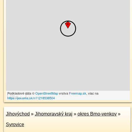
Podkladové dáta ©
OpenStreetMap
vrstva
Freemap.sk
, viac na
100 m
https://poi.oma.sk/n11218538504
Jihovýchod
»
Jihomoravský kraj
»
okres Brno-venkov
»
Syrovice