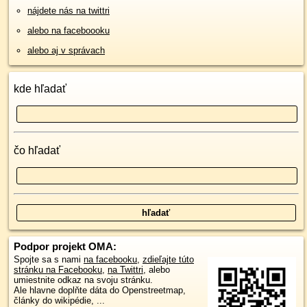
nájdete nás na twittri
alebo na faceboooku
alebo aj v správach
kde hľadať
čo hľadať
Podpor projekt OMA:
Spojte sa s nami
na facebooku
,
zdieľajte túto
stránku na Facebooku
,
na Twittri
, alebo
umiestnite odkaz na svoju stránku.
Ale hlavne doplňte dáta do Openstreetmap,
články do wikipédie, ...