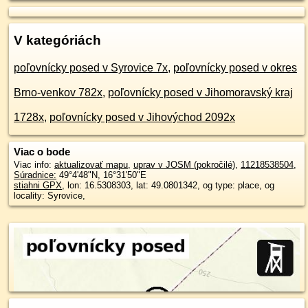
V kategóriách
poľovnícky posed v Syrovice 7x
,
poľovnícky posed v okres
Brno-venkov 782x
,
poľovnícky posed v Jihomoravský kraj
1728x
,
poľovnícky posed v Jihovýchod 2092x
Viac o bode
Viac info:
aktualizovať mapu
,
uprav v JOSM (pokročilé)
,
11218538504
,
Súradnice:
49°4'48"N
,
16°31'50"E
stiahni GPX
, lon: 16.5308303, lat: 49.0801342, og type: place, og
locality: Syrovice,