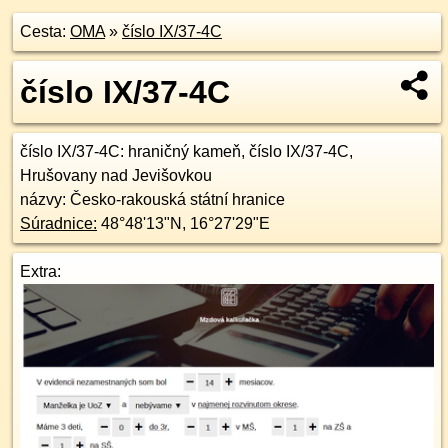
Cesta:
OMA
»
číslo IX/37-4C
číslo IX/37-4C
číslo IX/37-4C
: hraničný kameň, číslo IX/37-4C,
Hrušovany nad Jevišovkou
názvy: Česko-rakouská státní hranice
Súradnice:
48°48'13"N
,
16°27'29"E
Extra: