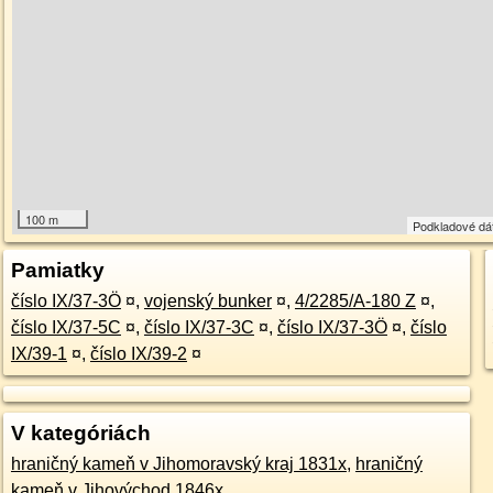
100 m
Podkladové dá
Pamiatky
číslo IX/37-3Ö
¤
,
vojenský bunker
¤
,
4/2285/A-180 Z
¤
,
číslo IX/37-5C
¤
,
číslo IX/37-3C
¤
,
číslo IX/37-3Ö
¤
,
číslo
IX/39-1
¤
,
číslo IX/39-2
¤
V kategóriách
hraničný kameň v Jihomoravský kraj 1831x
,
hraničný
kameň v Jihovýchod 1846x