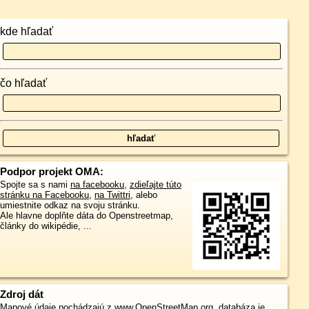
kde hľadať
čo hľadať
Podpor projekt OMA:
Spojte sa s nami
na facebooku
,
zdieľajte túto
stránku na Facebooku
,
na Twittri
, alebo
umiestnite odkaz na svoju stránku.
Ale hlavne doplňte dáta do Openstreetmap,
články do wikipédie, ...
Zdroj dát
Mapové údaje pochádzajú z
www.OpenStreetMap.org
, databáza je