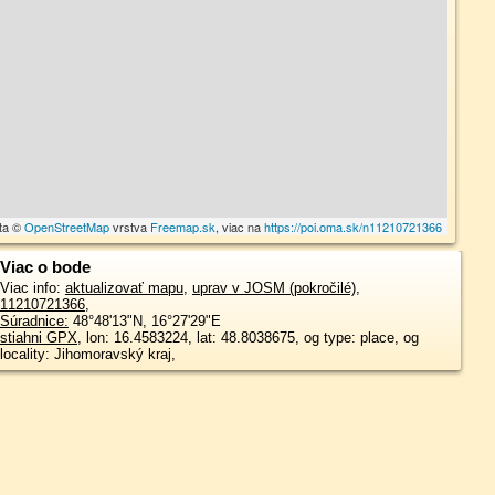
ta ©
OpenStreetMap
vrstva
Freemap.sk
, viac na
https://poi.oma.sk/n11210721366
Viac o bode
Viac info:
aktualizovať mapu
,
uprav v JOSM (pokročilé)
,
11210721366
,
Súradnice:
48°48'13"N
,
16°27'29"E
stiahni GPX
, lon: 16.4583224, lat: 48.8038675, og type: place, og
locality: Jihomoravský kraj,