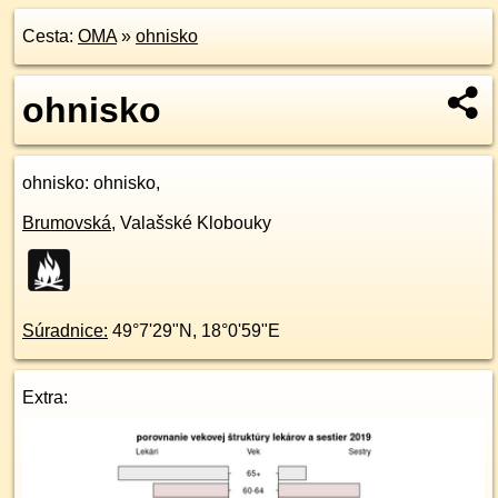
Cesta:
OMA
»
ohnisko
ohnisko
ohnisko
: ohnisko,
Brumovská
,
Valašské Klobouky
Súradnice:
49°7'29"N
,
18°0'59"E
Extra: