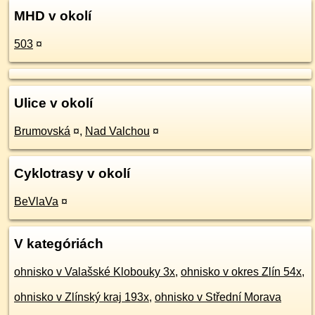
MHD v okolí
503
¤
Ulice v okolí
Brumovská
¤
,
Nad Valchou
¤
Cyklotrasy v okolí
BeVlaVa
¤
V kategóriách
ohnisko v Valašské Klobouky 3x
,
ohnisko v okres Zlín 54x
,
ohnisko v Zlínský kraj 193x
,
ohnisko v Střední Morava