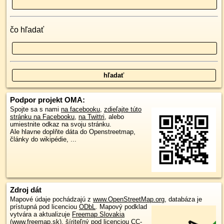
čo hľadať
Podpor projekt OMA:
Spojte sa s nami
na facebooku
,
zdieľajte túto
stránku na Facebooku
,
na Twittri
, alebo
umiestnite odkaz na svoju stránku.
Ale hlavne doplňte dáta do Openstreetmap,
články do wikipédie, ...
Zdroj dát
Mapové údaje pochádzajú z
www.OpenStreetMap.org
, databáza je
prístupná pod licenciou
ODbL
.
Mapový podklad
vytvára a aktualizuje
Freemap Slovakia
(www.freemap.sk)
, šíriteľný pod licenciou CC-