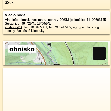
326x
Viac o bode
Viac info:
aktualizovať mapu
,
uprav v JOSM (pokročilé)
,
11199693145
,
Súradnice:
49°7'29"N
,
18°0'59"E
stiahni GPX
, lon: 18.0165031, lat: 49.1247959, og type: place, og
locality: Valašské Klobouky,