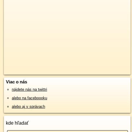
Viac o nás
nájdete nás na twittri
alebo na faceboooku
alebo aj v správach
kde hľadať