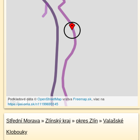
Podkladové dáta ©
OpenStreetMap
vrstva
Freemap.sk
, viac na
100 m
https://poi.oma.sk/n11199693145
Střední Morava
»
Zlínský kraj
»
okres Zlín
»
Valašské
Klobouky