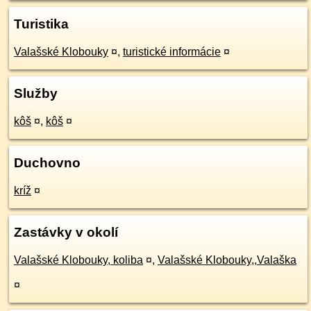
Turistika
Valašské Klobouky
¤
,
turistické informácie
¤
Služby
kôš
¤
,
kôš
¤
Duchovno
kríž
¤
Zastávky v okolí
Valašské Klobouky, koliba
¤
,
Valašské Klobouky,,Valaška
¤