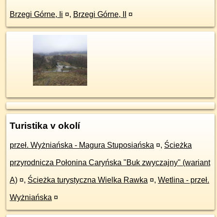
Brzegi Górne, Ii
¤
,
Brzegi Górne, II
¤
Turistika v okolí
przeł. Wyżniańska - Magura Stuposiańska
¤
,
Ścieżka
przyrodnicza Połonina Caryńska "Buk zwyczajny" (wariant
A)
¤
,
Ścieżka turystyczna Wielka Rawka
¤
,
Wetlina - przeł.
Wyżniańska
¤