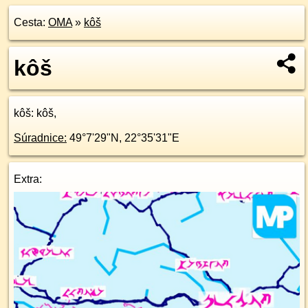
Cesta:
OMA
»
kôš
kôš
kôš
: kôš,
Súradnice:
49°7'29"N
,
22°35'31"E
Extra: