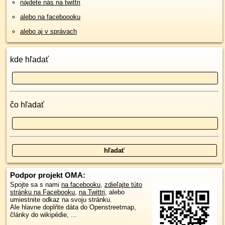
nájdete nás na twittri
alebo na faceboooku
alebo aj v správach
kde hľadať
čo hľadať
Podpor projekt OMA:
Spojte sa s nami
na facebooku
,
zdieľajte túto
stránku na Facebooku
,
na Twittri
, alebo
umiestnite odkaz na svoju stránku.
Ale hlavne doplňte dáta do Openstreetmap,
články do wikipédie, ...