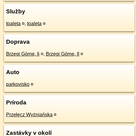
Služby
toaleta
¤
,
toaleta
¤
Doprava
Brzegi Górne, Ii
¤
,
Brzegi Górne, II
¤
Auto
parkovisko
¤
Príroda
Przełęcz Wyżniańska
¤
Zastávky v okolí