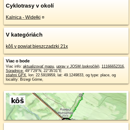
Cyklotrasy v okolí
Kalnica - Widełki
¤
V kategóriách
kôš v powiat bieszczadzki 21x
Viac o bode
Viac info:
aktualizovať mapu
,
uprav v JOSM (pokročilé)
,
11166652316
,
Súradnice:
49°7'29"N
,
22°35'31"E
stiahni GPX
, lon: 22.5919959, lat: 49.1249833, og type: place, og
locality: Brzegi Górne,