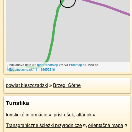
Podkladové dáta ©
OpenStreetMap
vrstva
Freemap.sk
, viac na
100 m
https://poi.oma.sk/n11166652316
powiat bieszczadzki
»
Brzegi Górne
Turistika
turistické informácie
¤
,
prístrešok, altánok
¤
,
Transgraniczne ścieżki przyrodnicze
¤
,
orientačná mapa
¤