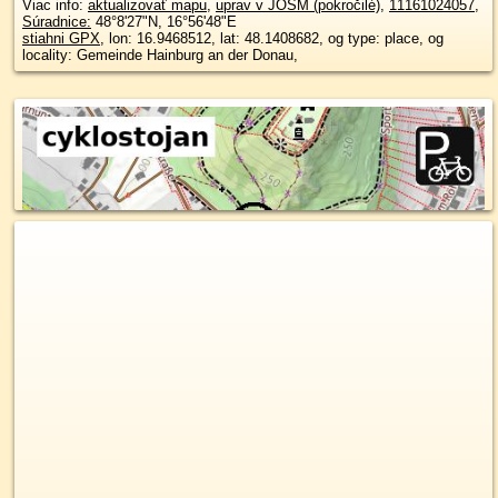
Viac info:
aktualizovať mapu
,
uprav v JOSM (pokročilé)
,
11161024057
,
Súradnice:
48°8'27"N
,
16°56'48"E
stiahni GPX
, lon: 16.9468512, lat: 48.1408682, og type: place, og
locality: Gemeinde Hainburg an der Donau,