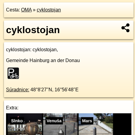
Cesta:
OMA
»
cyklostojan
cyklostojan
cyklostojan
: cyklostojan,
Gemeinde Hainburg an der Donau
Súradnice:
48°8'27"N
,
16°56'48"E
Extra: