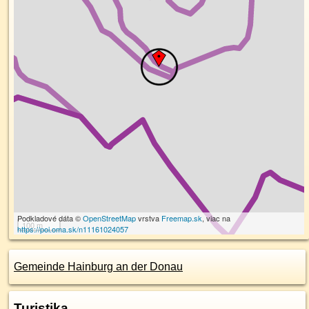
Podkladové dáta ©
OpenStreetMap
vrstva
Freemap.sk
, viac na
100 m
https://poi.oma.sk/n11161024057
Gemeinde Hainburg an der Donau
Turistika