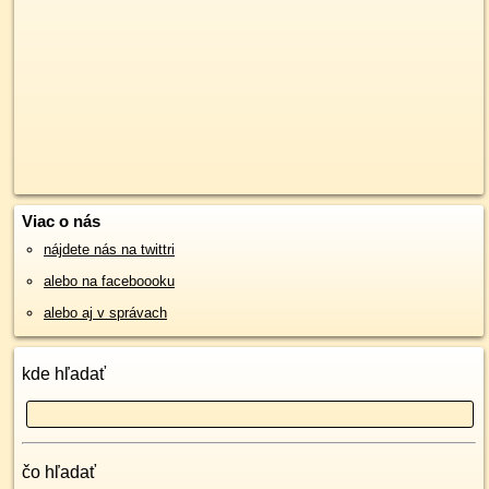
Viac o nás
nájdete nás na twittri
alebo na faceboooku
alebo aj v správach
kde hľadať
čo hľadať