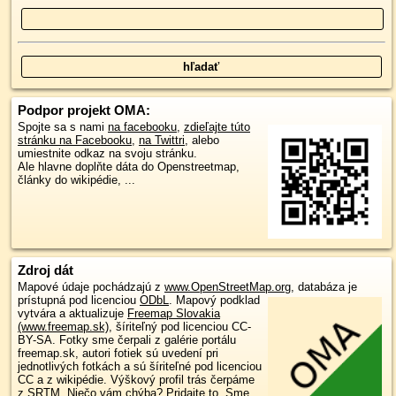
Podpor projekt OMA:
Spojte sa s nami
na facebooku
,
zdieľajte túto
stránku na Facebooku
,
na Twittri
, alebo
umiestnite odkaz na svoju stránku.
Ale hlavne doplňte dáta do Openstreetmap,
články do wikipédie, ...
Zdroj dát
Mapové údaje pochádzajú z
www.OpenStreetMap.org
, databáza je
prístupná pod licenciou
ODbL
.
Mapový podklad
vytvára a aktualizuje
Freemap Slovakia
(www.freemap.sk)
, šíriteľný pod licenciou CC-
BY-SA. Fotky sme čerpali z galérie portálu
freemap.sk, autori fotiek sú uvedení pri
jednotlivých fotkách a sú šíriteľné pod licenciou
CC a z wikipédie. Výškový profil trás čerpáme
z
SRTM
. Niečo vám chýba?
Pridajte to
. Sme