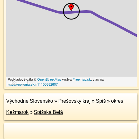
Podkladové dáta ©
OpenStreetMap
vrstva
Freemap.sk
, viac na
100 m
https://poi.oma.sk/n11155382607
Východné Slovensko
»
Prešovský kraj
»
Spiš
»
okres
Kežmarok
»
Spišská Belá