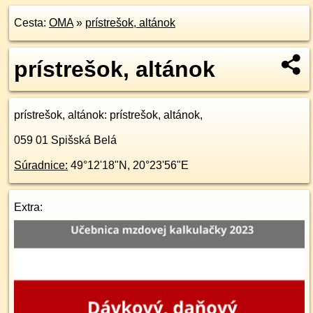
Cesta:
OMA
»
prístrešok, altánok
prístrešok, altánok
prístrešok, altánok
: prístrešok, altánok,
059 01
Spišská Belá
Súradnice:
49°12'18"N
,
20°23'56"E
Extra: