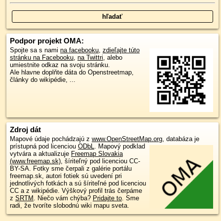
Podpor projekt OMA:
Spojte sa s nami
na facebooku
,
zdieľajte túto
stránku na Facebooku
,
na Twittri
, alebo
umiestnite odkaz na svoju stránku.
Ale hlavne doplňte dáta do Openstreetmap,
články do wikipédie, ...
Zdroj dát
Mapové údaje pochádzajú z
www.OpenStreetMap.org
, databáza je
prístupná pod licenciou
ODbL
.
Mapový podklad
vytvára a aktualizuje
Freemap Slovakia
(www.freemap.sk)
, šíriteľný pod licenciou CC-
BY-SA. Fotky sme čerpali z galérie portálu
freemap.sk, autori fotiek sú uvedení pri
jednotlivých fotkách a sú šíriteľné pod licenciou
CC a z wikipédie. Výškový profil trás čerpáme
z
SRTM
. Niečo vám chýba?
Pridajte to
. Sme
radi, že tvoríte slobodnú wiki mapu sveta.