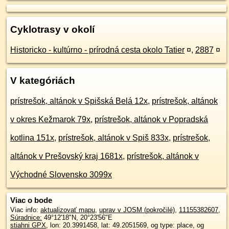
Cyklotrasy v okolí
Historicko - kultúrno - prírodná cesta okolo Tatier
¤
,
2887
¤
V kategóriách
prístrešok, altánok v Spišská Belá 12x
,
prístrešok, altánok
v okres Kežmarok 79x
,
prístrešok, altánok v Popradská
kotlina 151x
,
prístrešok, altánok v Spiš 833x
,
prístrešok,
altánok v Prešovský kraj 1681x
,
prístrešok, altánok v
Východné Slovensko 3099x
Viac o bode
Viac info:
aktualizovať mapu
,
uprav v JOSM (pokročilé)
,
11155382607
,
Súradnice:
49°12'18"N
,
20°23'56"E
stiahni GPX
, lon: 20.3991458, lat: 49.2051569, og type: place, og