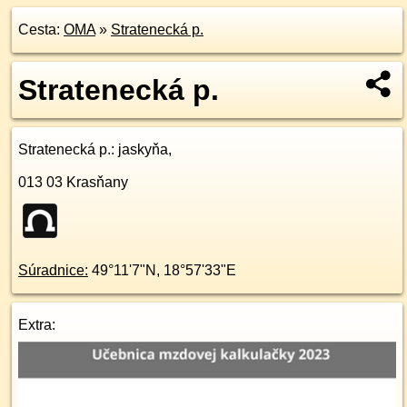
Cesta:
OMA
»
Stratenecká p.
Stratenecká p.
Stratenecká p.
: jaskyňa,
013 03
Krasňany
Súradnice:
49°11'7"N
,
18°57'33"E
Extra: