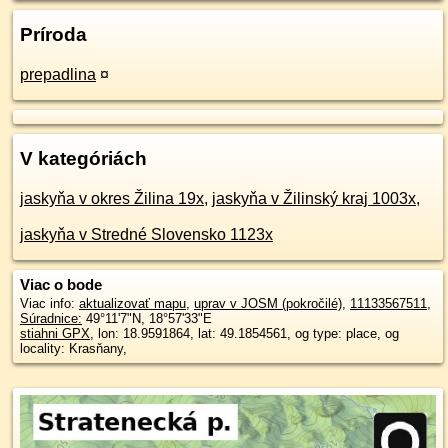
Príroda
prepadlina
¤
V kategóriách
jaskyňa v okres Žilina 19x
,
jaskyňa v Žilinský kraj 1003x
,
jaskyňa v Stredné Slovensko 1123x
Viac o bode
Viac info:
aktualizovať mapu
,
uprav v JOSM (pokročilé)
,
11133567511
,
Súradnice:
49°11'7"N
,
18°57'33"E
stiahni GPX
, lon: 18.9591864, lat: 49.1854561, og type: place, og
locality: Krasňany,