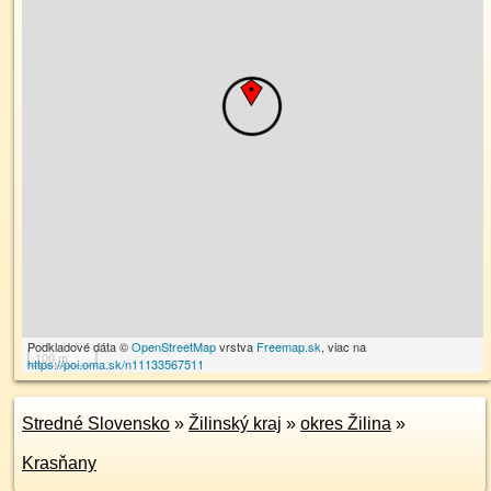
Podkladové dáta ©
OpenStreetMap
vrstva
Freemap.sk
, viac na
100 m
https://poi.oma.sk/n11133567511
Stredné Slovensko
»
Žilinský kraj
»
okres Žilina
»
Krasňany