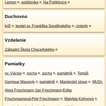
Lemon
¤
,
poliklinika
¤
,
Na Poliklinice
¤
Duchovno
kríž
¤
,
kostel sv. Františka Serafínského
¤
,
cintorín
¤
Vzdelanie
Základní Škola Choceňského
¤
Pamiatky
sv. Václav
¤
,
socha
¤
,
socha
¤
,
pamätník
¤
,
Tomáš
Garrigue Masaryk
¤
,
pamätník
¤
,
Mariánský sloup
¤
,
MUDr.
Alois Frischmann;Jan Frischmann;Edita
Frischmannová;Petr Frischmann
¤
,
Matylda Kohnová
¤
,