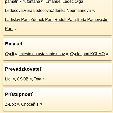
pamätník
¤
,
fontána
¤
,
Emanuel Ledeč;Olga
Ledečová;Věra Ledečová;Zdeňka Neumannová
¤
,
Ladislav Pám;Zdeněk Pám;Rudolf Pám;Berta Pámová;Jiří
Pám
¤
Bicykel
Cycli
¤
,
miesto na uviazanie psov
¤
,
Cyclosport KOLMO
¤
Prevádzkovateľ
Lidl
¤
,
ČSOB
¤
,
Teta
¤
Prístupnosť
Z-Box
¤
,
Choceň 1
¤