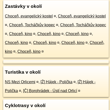
Zastávky v okolí
Choceň, evangelický kostel
¤
,
Choceň, evangelický kostel
¤
,
Choceň, Tocháčkův kopec
¤
,
Choceň, Tocháčkův kopec
¤
,
Choceň, kino
¤
,
Choceň, kino
¤
,
Choceň, kino
¤
,
Choceň, kino
¤
,
Choceň, kino
¤
,
Choceň, kino
¤
,
Choceň,
kino
¤
,
Choceň, kino
¤
Turistika v okolí
NS Mezi Orlicemi
¤
,
[Ž] Hájek - Polička
¤
,
[Ž] Hájek -
Polička
¤
,
[Č] Borohrádek - Ústí nad Orlicí
¤
Cyklotrasy v okolí