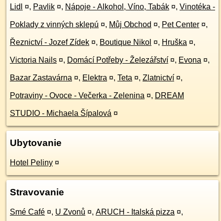
Lidl
¤
,
Pavlik
¤
,
Nápoje - Alkohol, Víno, Tabák
¤
,
Vinotéka -
Poklady z vinných sklepú
¤
,
Můj Obchod
¤
,
Pet Center
¤
,
Řeznictví - Jozef Zídek
¤
,
Boutique Nikol
¤
,
Hruška
¤
,
Victoria Nails
¤
,
Domácí Potřeby - Železářství
¤
,
Evona
¤
,
Bazar Zastavárna
¤
,
Elektra
¤
,
Teta
¤
,
Zlatnictví
¤
,
Potraviny - Ovoce - Večerka - Zelenina
¤
,
DREAM
STUDIO - Michaela Šípalová
¤
Ubytovanie
Hotel Peliny
¤
Stravovanie
Smé Café
¤
,
U Zvonů
¤
,
ARUCH - Italská pizza
¤
,