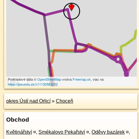
Podkladové dáta ©
OpenStreetMap
vrstva
Freemap.sk
, viac na
100 m
https://poi.oma.sk/n11130583252
okres Ústí nad Orlicí
»
Choceň
Obchod
Květinářství
¤
,
Smékalovo Pekařství
¤
,
Oděvy bazárek
¤
,