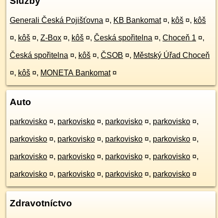
Služby
Generali Česká Pojišťovna
¤
,
KB Bankomat
¤
,
kôš
¤
,
kôš
¤
,
kôš
¤
,
Z-Box
¤
,
kôš
¤
,
Česká spořitelna
¤
,
Choceň 1
¤
,
Česká spořitelna
¤
,
kôš
¤
,
ČSOB
¤
,
Městský Úřad Choceň
¤
,
kôš
¤
,
MONETA Bankomat
¤
Auto
parkovisko
¤
,
parkovisko
¤
,
parkovisko
¤
,
parkovisko
¤
,
parkovisko
¤
,
parkovisko
¤
,
parkovisko
¤
,
parkovisko
¤
,
parkovisko
¤
,
parkovisko
¤
,
parkovisko
¤
,
parkovisko
¤
,
parkovisko
¤
,
parkovisko
¤
,
parkovisko
¤
,
parkovisko
¤
Zdravotníctvo