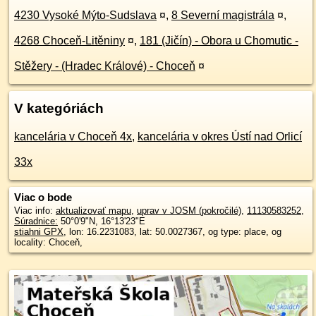
4230 Vysoké Mýto-Sudslava
¤
,
8 Severní magistrála
¤
,
4268 Choceň-Litěniny
¤
,
181 (Jičín) - Obora u Chomutic -
Stěžery - (Hradec Králové) - Choceň
¤
V kategóriách
kancelária v Choceň 4x
,
kancelária v okres Ústí nad Orlicí
33x
Viac o bode
Viac info:
aktualizovať mapu
,
uprav v JOSM (pokročilé)
,
11130583252
,
Súradnice:
50°0'9"N
,
16°13'23"E
stiahni GPX
, lon: 16.2231083, lat: 50.0027367, og type: place, og
locality: Choceň,