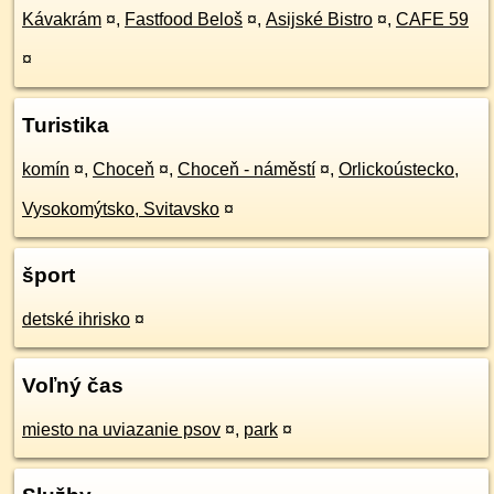
Kávakrám
¤
,
Fastfood Beloš
¤
,
Asijské Bistro
¤
,
CAFE 59
¤
Turistika
komín
¤
,
Choceň
¤
,
Choceň - náměstí
¤
,
Orlickoústecko,
Vysokomýtsko, Svitavsko
¤
šport
detské ihrisko
¤
Voľný čas
miesto na uviazanie psov
¤
,
park
¤