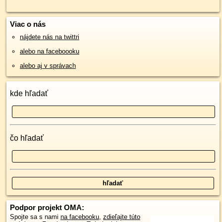
Viac o nás
nájdete nás na twittri
alebo na faceboooku
alebo aj v správach
kde hľadať
čo hľadať
Podpor projekt OMA:
Spojte sa s nami
na facebooku
,
zdieľajte túto