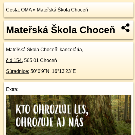
Cesta:
OMA
»
Mateřská Škola Choceň
Mateřská Škola Choceň
Mateřská Škola Choceň
: kancelária,
č.d.
154
,
565 01
Choceň
Súradnice:
50°0'9"N
,
16°13'23"E
Extra: