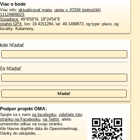
Viac o bode
Viac info:
aktualizovať mapu
,
uprav v JOSM (pokročilé)
,
11124909023
,
Súradnice:
49°8'59"N
,
19°24'54"E
stiahni GPX
, lon: 19.4151284, lat: 49.1499873, og type: place, og
locality: Kalameny,
kde hľadať
čo hľadať
Podpor projekt OMA:
Spojte sa s nami
na facebooku
,
zdieľajte túto
stránku na Facebooku
,
na Twittri
, alebo
umiestnite odkaz na svoju stránku.
Ale hlavne doplňte dáta do Openstreetmap,
články do wikipédie, ...