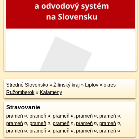
Stredné Slovensko
»
Žilinský kraj
»
Liptov
»
okres
Ružomberok
»
Kalameny
Stravovanie
prameň
¤
,
prameň
¤
,
prameň
¤
,
prameň
¤
,
prameň
¤
,
prameň
¤
,
prameň
¤
,
prameň
¤
,
prameň
¤
,
prameň
¤
,
prameň
¤
,
prameň
¤
,
prameň
¤
,
prameň
¤
,
prameň
¤