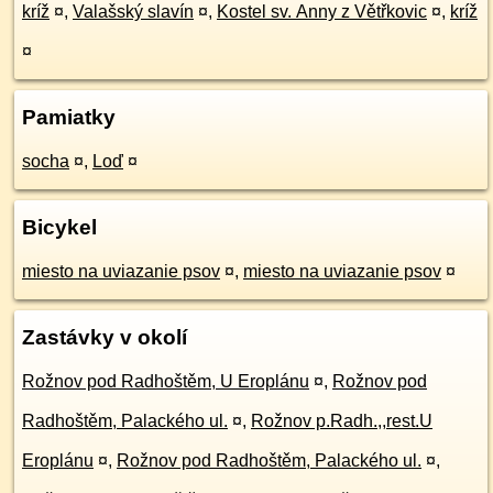
kríž
¤
,
Valašský slavín
¤
,
Kostel sv. Anny z Větřkovic
¤
,
kríž
¤
Pamiatky
socha
¤
,
Loď
¤
Bicykel
miesto na uviazanie psov
¤
,
miesto na uviazanie psov
¤
Zastávky v okolí
Rožnov pod Radhoštěm, U Eroplánu
¤
,
Rožnov pod
Radhoštěm, Palackého ul.
¤
,
Rožnov p.Radh.,,rest.U
Eroplánu
¤
,
Rožnov pod Radhoštěm, Palackého ul.
¤
,