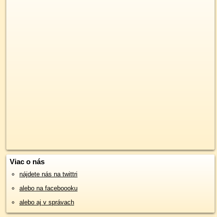
Viac o nás
nájdete nás na twittri
alebo na faceboooku
alebo aj v správach