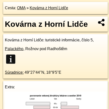
Cesta:
OMA
»
Kovárna z Horní Lidče
Kovárna z Horní Lidče
Kovárna z Horní Lidče
: turistické informácie, číslo 5,
Palackého
,
Rožnov pod Radhoštěm
Súradnice:
49°27'44"N
,
18°9'5"E
Extra: