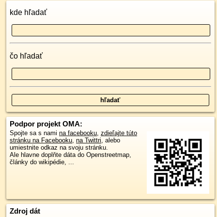
kde hľadať
čo hľadať
Podpor projekt OMA:
Spojte sa s nami
na facebooku
,
zdieľajte túto
stránku na Facebooku
,
na Twittri
, alebo
umiestnite odkaz na svoju stránku.
Ale hlavne doplňte dáta do Openstreetmap,
články do wikipédie, ...
Zdroj dát