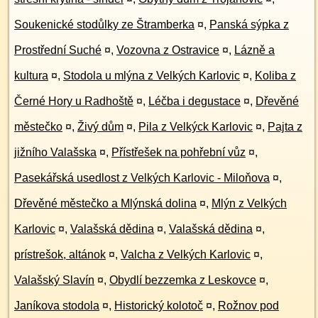
Soukenické stodůlky ze Štramberka
¤
,
Panská sýpka z
Prostřední Suché
¤
,
Vozovna z Ostravice
¤
,
Lázně a
kultura
¤
,
Stodola u mlýna z Velkých Karlovic
¤
,
Koliba z
Černé Hory u Radhoště
¤
,
Léčba i degustace
¤
,
Dřevěné
městečko
¤
,
Živý dům
¤
,
Pila z Velkýck Karlovic
¤
,
Pajta z
jižního Valašska
¤
,
Přístřešek na pohřební vůz
¤
,
Pasekářská usedlost z Velkých Karlovic - Miloňova
¤
,
Dřevěné městečko a Mlýnská dolina
¤
,
Mlýn z Velkých
Karlovic
¤
,
Valašská dědina
¤
,
Valašská dědina
¤
,
prístrešok, altánok
¤
,
Valcha z Velkých Karlovic
¤
,
Valašský Slavín
¤
,
Obydlí bezzemka z Leskovce
¤
,
Janíkova stodola
¤
,
Historický kolotoč
¤
,
Rožnov pod