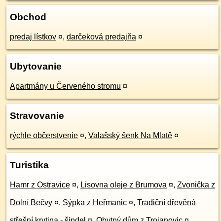
Obchod
predaj lístkov
¤
,
darčeková predajňa
¤
Ubytovanie
Apartmány u Červeného stromu
¤
Stravovanie
rýchle občerstvenie
¤
,
Valašský šenk Na Mlatě
¤
Turistika
Hamr z Ostravice
¤
,
Lisovna oleje z Brumova
¤
,
Zvonička z
Dolní Bečvy
¤
,
Sýpka z Heřmanic
¤
,
Tradiční dřevěná
střešní krytina - šindel
¤
,
Obytný dům z Trojanovic
¤
,