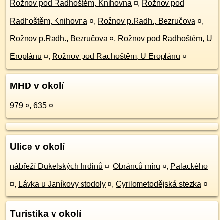
Rožnov pod Radhoštěm, Knihovna
¤
,
Rožnov pod
Radhoštěm, Knihovna
¤
,
Rožnov p.Radh., Bezručova
¤
,
Rožnov p.Radh., Bezručova
¤
,
Rožnov pod Radhoštěm, U
Eroplánu
¤
,
Rožnov pod Radhoštěm, U Eroplánu
¤
MHD v okolí
979
¤
,
635
¤
Ulice v okolí
nábřeží Dukelských hrdinů
¤
,
Obránců míru
¤
,
Palackého
¤
,
Lávka u Janíkovy stodoly
¤
,
Cyrilometodějská stezka
¤
Turistika v okolí