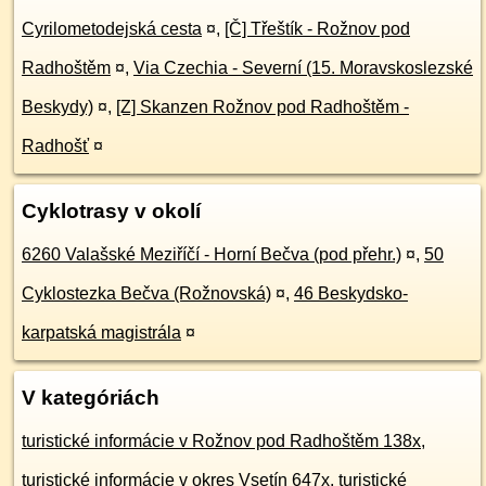
Cyrilometodejská cesta
¤
,
[Č] Třeštík - Rožnov pod
Radhoštěm
¤
,
Via Czechia - Severní (15. Moravskoslezské
Beskydy)
¤
,
[Z] Skanzen Rožnov pod Radhoštěm -
Radhošť
¤
Cyklotrasy v okolí
6260 Valašské Meziříčí - Horní Bečva (pod přehr.)
¤
,
50
Cyklostezka Bečva (Rožnovská)
¤
,
46 Beskydsko-
karpatská magistrála
¤
V kategóriách
turistické informácie v Rožnov pod Radhoštěm 138x
,
turistické informácie v okres Vsetín 647x
,
turistické