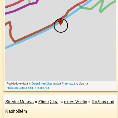
Podkladové dáta ©
OpenStreetMap
vrstva
Freemap.sk
, viac na
100 m
https://poi.oma.sk/n11118483733
Střední Morava
»
Zlínský kraj
»
okres Vsetín
»
Rožnov pod
Radhoštěm