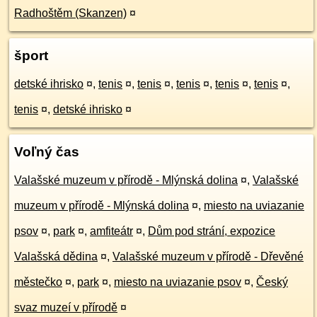
Radhoštěm (Skanzen)
¤
šport
detské ihrisko
¤
,
tenis
¤
,
tenis
¤
,
tenis
¤
,
tenis
¤
,
tenis
¤
,
tenis
¤
,
detské ihrisko
¤
Voľný čas
Valašské muzeum v přírodě - Mlýnská dolina
¤
,
Valašské
muzeum v přírodě - Mlýnská dolina
¤
,
miesto na uviazanie
psov
¤
,
park
¤
,
amfiteátr
¤
,
Dům pod strání, expozice
Valašská dědina
¤
,
Valašské muzeum v přírodě - Dřevěné
městečko
¤
,
park
¤
,
miesto na uviazanie psov
¤
,
Český
svaz muzeí v přírodě
¤