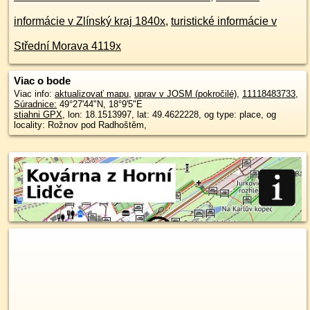
informácie v Zlínský kraj 1840x
,
turistické informácie v
Střední Morava 4119x
Viac o bode
Viac info:
aktualizovať mapu
,
uprav v JOSM (pokročilé)
,
11118483733
,
Súradnice:
49°27'44"N
,
18°9'5"E
stiahni GPX
, lon: 18.1513997, lat: 49.4622228, og type: place, og
locality: Rožnov pod Radhoštěm,