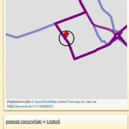
Podkladové dáta ©
OpenStreetMap
vrstva
Freemap.sk
, viac na
100 m
https://poi.oma.sk/n11102608231
powiat cieszyński
»
Ustroń