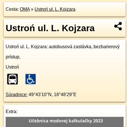
Cesta:
OMA
»
Ustroń ul. L. Kojzara
Ustroń ul. L. Kojzara
Ustroń ul. L. Kojzara
: autobusová zastávka, bezbarierový
prístup,
Ustroń
Súradnice:
49°43'10"N
,
18°48'29"E
Extra: