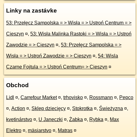
Linky na zastávke
53: Przełęcz Sampolska = > Wisła = > Ustroń Centrum = >
Cieszyn
¤
,
53: Wisła Malinka Rastoki = > Wisła = > Ustroń
Zawodzie = > Cieszyn
¤
,
53: Przełęcz Sampolska = >
Wisła = > Ustroń Zawodzie = > Cieszyn
¤
,
54: Wisla
Czarne Fojtula = > Ustroń Centrum= > Cieszyn
¤
Obchod
Lidl
¤
,
Carrefour Market
¤
,
trhovisko
¤
,
Rossmann
¤
,
Pepco
¤
,
Action
¤
,
Sklep dziecięcy
¤
,
Stokrotka
¤
,
Świeżyzna
¤
,
kvetinárstvo
¤
,
U Janeczki
¤
,
Żabka
¤
,
Rybka
¤
,
Max
Elektro
¤
,
mäsiarstvo
¤
,
Matras
¤