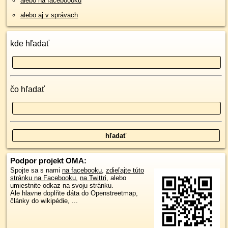
alebo na faceboooku
alebo aj v správach
kde hľadať
čo hľadať
Podpor projekt OMA:
Spojte sa s nami
na facebooku
,
zdieľajte túto
stránku na Facebooku
,
na Twittri
, alebo
umiestnite odkaz na svoju stránku.
Ale hlavne doplňte dáta do Openstreetmap,
články do wikipédie, ...