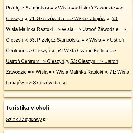
Przełęcz Sampolska = > Wisła = > Ustroń Zawodzie = >
Cieszyn
¤
,
71: Skoczów d.a. = > Wisła Łabajów
¤
,
53:
Wisła Malinka Rastoki = > Wisła = > Ustroń Zawodzie = >
Cieszyn
¤
,
53: Przełęcz Sampolska = > Wisła = > Ustroń
Centrum = > Cieszyn
¤
,
54: Wisla Czarne Fojtula = >
Ustroń Centrum= > Cieszyn
¤
,
53: Cieszyn = > Ustroń
Zawodzie = > Wisła = > Wisła Malinka Rastoki
¤
,
71: Wisła
Łabajów = > Skoczów d.a.
¤
Turistika v okolí
Szlak Zabytkowy
¤