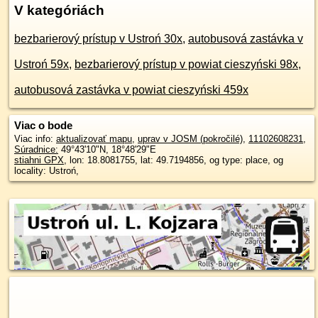
V kategóriách
bezbarierový prístup v Ustroń 30x
,
autobusová zastávka v
Ustroń 59x
,
bezbarierový prístup v powiat cieszyński 98x
,
autobusová zastávka v powiat cieszyński 459x
Viac o bode
Viac info:
aktualizovať mapu
,
uprav v JOSM (pokročilé)
,
11102608231
,
Súradnice:
49°43'10"N
,
18°48'29"E
stiahni GPX
, lon: 18.8081755, lat: 49.7194856, og type: place, og
locality: Ustroń,