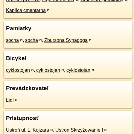
Kaplica cmentarna
¤
Pamiatky
socha
¤
,
socha
¤
,
Zburzona Synagoga
¤
Bicykel
cyklostojan
¤
,
cyklostojan
¤
,
cyklostojan
¤
Prevádzkovateľ
Lidl
¤
Prístupnosť
Ustroń ul. L. Kojzara
¤
,
Ustroń Skrzyżowanie I
¤