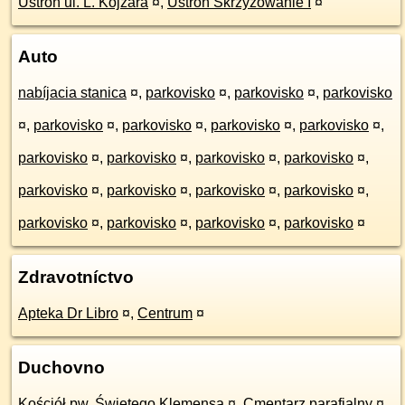
Ustroń ul. L. Kojzara
¤
,
Ustroń Skrzyżowanie I
¤
Auto
nabíjacia stanica
¤
,
parkovisko
¤
,
parkovisko
¤
,
parkovisko
¤
,
parkovisko
¤
,
parkovisko
¤
,
parkovisko
¤
,
parkovisko
¤
,
parkovisko
¤
,
parkovisko
¤
,
parkovisko
¤
,
parkovisko
¤
,
parkovisko
¤
,
parkovisko
¤
,
parkovisko
¤
,
parkovisko
¤
,
parkovisko
¤
,
parkovisko
¤
,
parkovisko
¤
,
parkovisko
¤
Zdravotníctvo
Apteka Dr Libro
¤
,
Centrum
¤
Duchovno
Kościół pw. Świętego Klemensa
¤
,
Cmentarz parafialny
¤
,