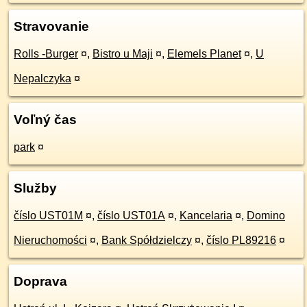
Stravovanie
Rolls -Burger
¤
,
Bistro u Maji
¤
,
Elemels Planet
¤
,
U
Nepalczyka
¤
Voľný čas
park
¤
Služby
číslo UST01M
¤
,
číslo UST01A
¤
,
Kancelaria
¤
,
Domino
Nieruchomości
¤
,
Bank Spółdzielczy
¤
,
číslo PL89216
¤
Doprava