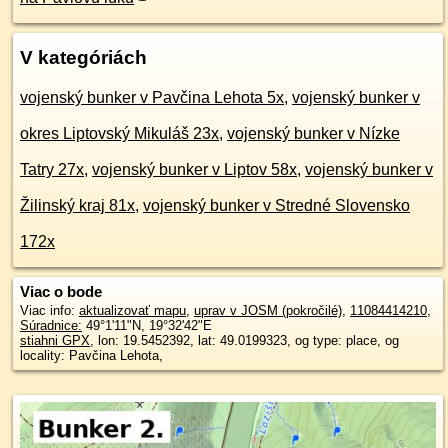
V kategóriách
vojenský bunker v Pavčina Lehota 5x
,
vojenský bunker v
okres Liptovský Mikuláš 23x
,
vojenský bunker v Nízke
Tatry 27x
,
vojenský bunker v Liptov 58x
,
vojenský bunker v
Žilinský kraj 81x
,
vojenský bunker v Stredné Slovensko
172x
Viac o bode
Viac info:
aktualizovať mapu
,
uprav v JOSM (pokročilé)
,
11084414210
,
Súradnice:
49°1'11"N
,
19°32'42"E
stiahni GPX
, lon: 19.5452392, lat: 49.0199323, og type: place, og
locality: Pavčina Lehota,