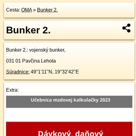
Cesta:
OMA
»
Bunker 2.
Bunker 2.
Bunker 2.
: vojenský bunker,
031 01
Pavčina Lehota
Súradnice:
49°1'11"N
,
19°32'42"E
Extra: