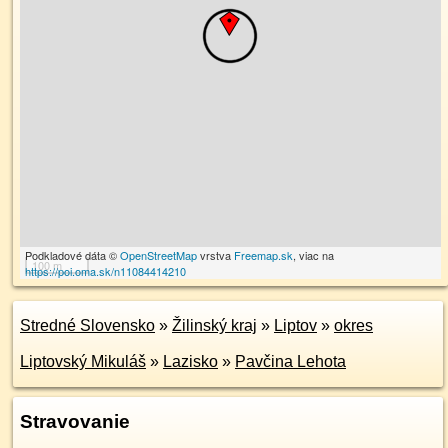
Podkladové dáta ©
OpenStreetMap
vrstva
Freemap.sk
, viac na
100 m
https://poi.oma.sk/n11084414210
Stredné Slovensko
»
Žilinský kraj
»
Liptov
»
okres
Liptovský Mikuláš
»
Lazisko
»
Pavčina Lehota
Stravovanie