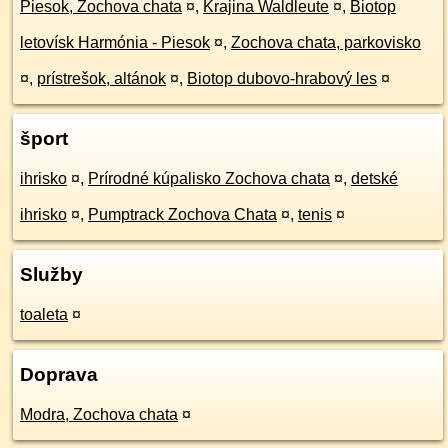
Piesok, Zochova chata
¤
,
Krajina Waldleute
¤
,
Biotop
letovísk Harmónia - Piesok
¤
,
Zochova chata, parkovisko
¤
,
prístrešok, altánok
¤
,
Biotop dubovo-hrabový les
¤
šport
ihrisko
¤
,
Prírodné kúpalisko Zochova chata
¤
,
detské
ihrisko
¤
,
Pumptrack Zochova Chata
¤
,
tenis
¤
Služby
toaleta
¤
Doprava
Modra, Zochova chata
¤