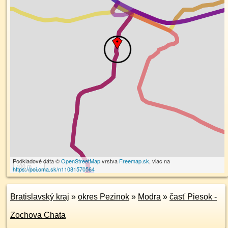
Podkladové dáta ©
OpenStreetMap
vrstva
Freemap.sk
, viac na
100 m
https://poi.oma.sk/n11081570564
Bratislavský kraj
»
okres Pezinok
»
Modra
»
časť Piesok -
Zochova Chata