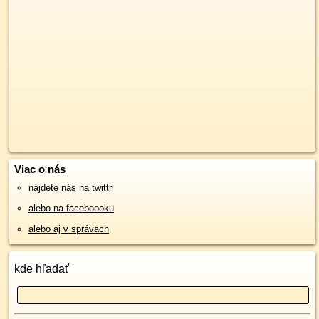
Viac o nás
nájdete nás na twittri
alebo na faceboooku
alebo aj v správach
kde hľadať