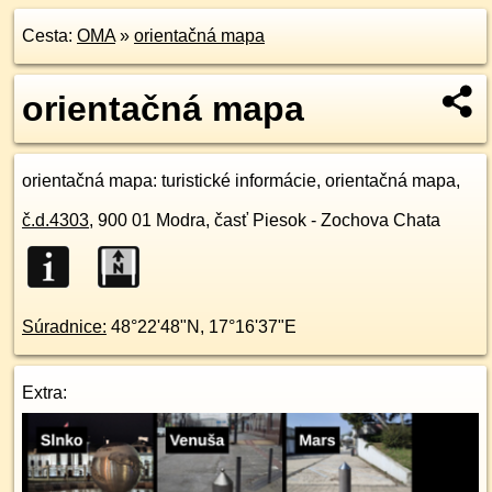
Cesta:
OMA
»
orientačná mapa
orientačná mapa
orientačná mapa
: turistické informácie, orientačná mapa,
č.d.
4303
,
900 01
Modra, časť Piesok - Zochova Chata
Súradnice:
48°22'48"N
,
17°16'37"E
Extra: