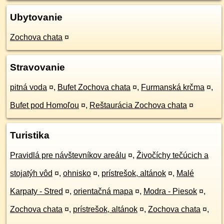
Ubytovanie
Zochova chata
¤
Stravovanie
pitná voda
¤
,
Bufet Zochova chata
¤
,
Furmanská krčma
¤
,
Bufet pod Homoľou
¤
,
Reštaurácia Zochova chata
¤
Turistika
Pravidlá pre návštevníkov areálu
¤
,
Živočíchy tečúcich a
stojatýh vôd
¤
,
ohnisko
¤
,
prístrešok, altánok
¤
,
Malé
Karpaty - Stred
¤
,
orientačná mapa
¤
,
Modra - Piesok
¤
,
Zochova chata
¤
,
prístrešok, altánok
¤
,
Zochova chata
¤
,