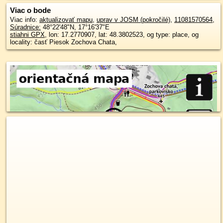
Viac o bode
Viac info:
aktualizovať mapu
,
uprav v JOSM (pokročilé)
,
11081570564
,
Súradnice:
48°22'48"N
,
17°16'37"E
stiahni GPX
, lon: 17.2770907, lat: 48.3802523, og type: place, og
locality: časť Piesok Zochova Chata,