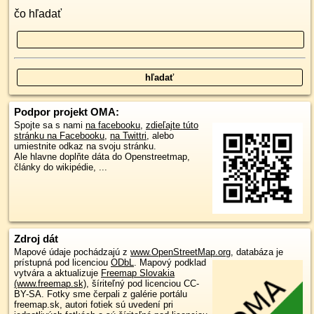
čo hľadať
Podpor projekt OMA:
Spojte sa s nami
na facebooku
,
zdieľajte túto
stránku na Facebooku
,
na Twittri
, alebo
umiestnite odkaz na svoju stránku.
Ale hlavne doplňte dáta do Openstreetmap,
články do wikipédie, ...
Zdroj dát
Mapové údaje pochádzajú z
www.OpenStreetMap.org
, databáza je
prístupná pod licenciou
ODbL
.
Mapový podklad
vytvára a aktualizuje
Freemap Slovakia
(www.freemap.sk)
, šíriteľný pod licenciou CC-
BY-SA. Fotky sme čerpali z galérie portálu
freemap.sk, autori fotiek sú uvedení pri