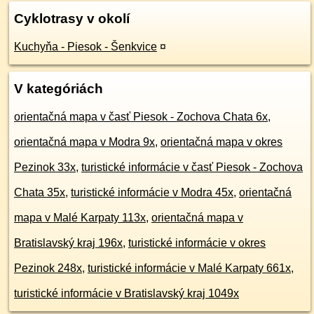
Cyklotrasy v okolí
Kuchyňa - Piesok - Šenkvice
¤
V kategóriách
orientačná mapa v časť Piesok - Zochova Chata 6x
,
orientačná mapa v Modra 9x
,
orientačná mapa v okres
Pezinok 33x
,
turistické informácie v časť Piesok - Zochova
Chata 35x
,
turistické informácie v Modra 45x
,
orientačná
mapa v Malé Karpaty 113x
,
orientačná mapa v
Bratislavský kraj 196x
,
turistické informácie v okres
Pezinok 248x
,
turistické informácie v Malé Karpaty 661x
,
turistické informácie v Bratislavský kraj 1049x