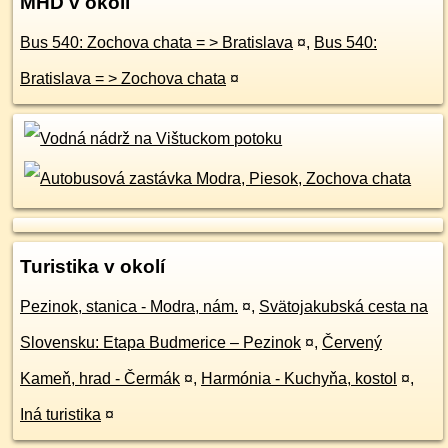
MHD v okolí
Bus 540: Zochova chata = > Bratislava
¤
,
Bus 540:
Bratislava = > Zochova chata
¤
Turistika v okolí
Pezinok, stanica - Modra, nám.
¤
,
Svätojakubská cesta na
Slovensku: Etapa Budmerice – Pezinok
¤
,
Červený
Kameň, hrad - Čermák
¤
,
Harmónia - Kuchyňa, kostol
¤
,
Iná turistika
¤