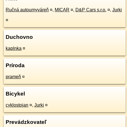
Ručná autoumyváreň
¤
,
MICAR
¤
,
D&P Cars s.r.o.
¤
,
Jurki
¤
Duchovno
kaplnka
¤
Príroda
prameň
¤
Bicykel
cyklostojan
¤
,
Jurki
¤
Prevádzkovateľ