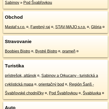
Sabinov
»
Pod Švabľovkou
Obchod
Mastaf s.r.o.
¤
,
Farebný raj
¤
,
STAV-MAJO s.r.o.
¤
,
Glória
¤
Stravovanie
Boobies Bistro
¤
,
Bystré Bistro
¤
,
prameň
¤
Turistika
prístrešok, altánok
¤
,
Sabinov a Orkucany - turistická a
cyklistická mapa
¤
,
orientačný bod
¤
,
Región Šariš -
Švabľovské chodníčky
¤
,
Pod Švabľovkou
¤
,
Švabluvka
¤
Auto