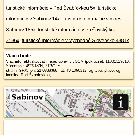
turistické informácie v Pod Švabľovkou 5x
,
turistické
informácie v Sabinov 14x
,
turistické informácie v okres
Sabinov 185x
,
turistické informácie v Prešovský kraj
2586x
,
turistické informácie v Východné Slovensko 4881x
Viac o bode
Viac info:
aktualizovať mapu
,
uprav v JOSM (pokročilé)
,
11081329613
,
Súradnice:
49°6'18"N
,
21°5'1"E
stiahni GPX
, lon: 21.0838398, lat: 49.1050312, og type: place, og
locality: Pod Švabľovkou,