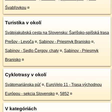
Švabľovkou
¤
Turistika v okolí
Svätojakubská cesta na Slovensku: Šarišsko-spišská trasa
Prešov - Levoča
¤
,
Sabinov - Priesmyk Branisko
¤
,
Sabinov - Sedlo Čergov, chaty
¤
,
Sabinov - Priesmyk
Branisko
¤
Cyklotrasy v okolí
Svätomariánska púť
¤
,
EuroVelo 11 - Trasa východnou
Európou - sekcia Slovensko
¤
,
5852
¤
V kategóriách