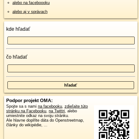
alebo na faceboooku
alebo aj v správach
kde hľadať
čo hľadať
Podpor projekt OMA:
Spojte sa s nami
na facebooku
,
zdieľajte túto
stránku na Facebooku
,
na Twittri
, alebo
umiestnite odkaz na svoju stránku.
Ale hlavne doplňte dáta do Openstreetmap,
články do wikipédie, ...