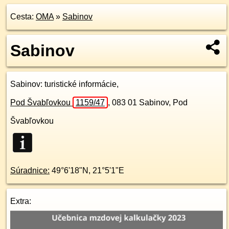
Cesta:
OMA
»
Sabinov
Sabinov
Sabinov
: turistické informácie,
Pod Švabľovkou
1159/47
,
083 01
Sabinov, Pod
Švabľovkou
Súradnice:
49°6'18"N
,
21°5'1"E
Extra: