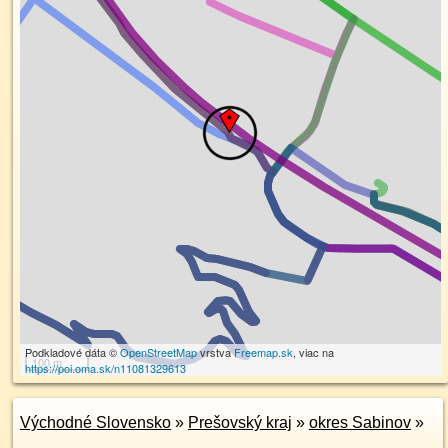
Podkladové dáta ©
OpenStreetMap
vrstva
Freemap.sk
, viac na
100 m
https://poi.oma.sk/n11081329613
Východné Slovensko
»
Prešovský kraj
»
okres Sabinov
»