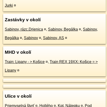
Jurki
¤
Zastávky v okolí
Sabinov, rázc.Drienica
¤
,
Sabinov, Begálka
¤
,
Sabinov,
Begálka
¤
,
Sabinov
¤
,
Sabinov, AS
¤
MHD v okolí
Train: Lipany - > Košice
¤
,
Train REX 19XX: Košice = >
Lipany
¤
Ulice v okolí
Priemyselná štvrť
¤
,
Hollého
¤
,
Kpt. Nálepku
¤
,
Pod