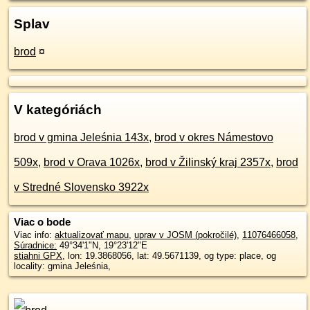
Splav
brod
¤
V kategóriách
brod v gmina Jeleśnia 143x
,
brod v okres Námestovo
509x
,
brod v Orava 1026x
,
brod v Žilinský kraj 2357x
,
brod
v Stredné Slovensko 3922x
Viac o bode
Viac info:
aktualizovať mapu
,
uprav v JOSM (pokročilé)
,
11076466058
,
Súradnice:
49°34'1"N
,
19°23'12"E
stiahni GPX
, lon: 19.3868056, lat: 49.5671139, og type: place, og
locality: gmina Jeleśnia,