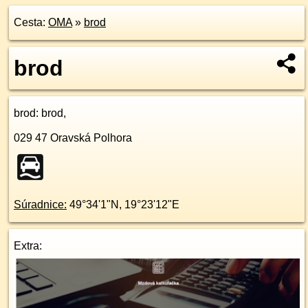
Cesta:
OMA
»
brod
brod
brod
: brod,
029 47
Oravská Polhora
Súradnice:
49°34'1"N
,
19°23'12"E
Extra: