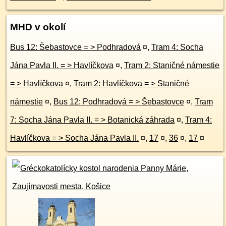
MHD v okolí
Bus 12: Šebastovce = > Podhradová
¤
,
Tram 4: Socha
Jána Pavla II. = > Havlíčkova
¤
,
Tram 2: Staničné námestie
= > Havlíčkova
¤
,
Tram 2: Havlíčkova = > Staničné
námestie
¤
,
Bus 12: Podhradová = > Šebastovce
¤
,
Tram
7: Socha Jána Pavla II. = > Botanická záhrada
¤
,
Tram 4:
Havlíčkova = > Socha Jána Pavla II.
¤
,
17
¤
,
36
¤
,
17
¤