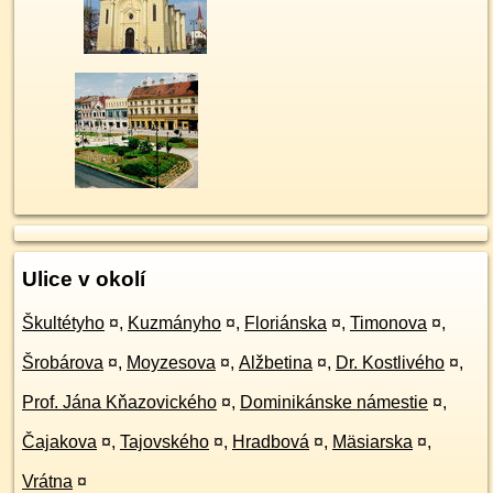
Ulice v okolí
Škultétyho
¤
,
Kuzmányho
¤
,
Floriánska
¤
,
Timonova
¤
,
Šrobárova
¤
,
Moyzesova
¤
,
Alžbetina
¤
,
Dr. Kostlivého
¤
,
Prof. Jána Kňazovického
¤
,
Dominikánske námestie
¤
,
Čajakova
¤
,
Tajovského
¤
,
Hradbová
¤
,
Mäsiarska
¤
,
Vrátna
¤