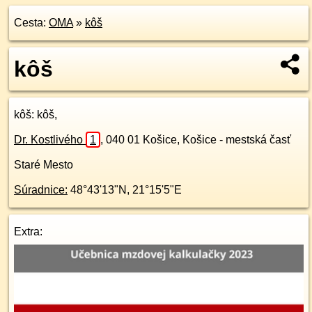
Cesta:
OMA
»
kôš
kôš
kôš
: kôš,
Dr. Kostlivého
1
,
040 01
Košice, Košice - mestská časť
Staré Mesto
Súradnice:
48°43'13"N
,
21°15'5"E
Extra: