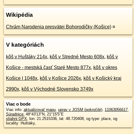
Wikipédia
Chrám Narodenia presvätej Bohorodičky (Košice)
¤
V kategóriách
kôš v Huštáky 214x
,
kôš v Stredné Mesto 608x
,
kôš v
Košice - mestská časť Staré Mesto 877x
,
kôš v okres
Košice I 1048x
,
kôš v Košice 2026x
,
kôš v Košický kraj
2990x
,
kôš v Východné Slovensko 3749x
Viac o bode
Viac info:
aktualizovať mapu
,
uprav v JOSM (pokročilé)
,
11063056617
,
Súradnice:
48°43'13"N
,
21°15'5"E
stiahni GPX
, lon: 21.2515336, lat: 48.720408, og type: place, og
locality: Huštáky,