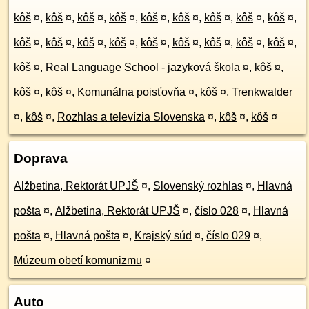
kôš
¤
,
kôš
¤
,
kôš
¤
,
kôš
¤
,
kôš
¤
,
kôš
¤
,
kôš
¤
,
kôš
¤
,
kôš
¤
,
kôš
¤
,
kôš
¤
,
kôš
¤
,
kôš
¤
,
kôš
¤
,
kôš
¤
,
kôš
¤
,
kôš
¤
,
kôš
¤
,
kôš
¤
,
Real Language School - jazyková škola
¤
,
kôš
¤
,
kôš
¤
,
kôš
¤
,
Komunálna poisťovňa
¤
,
kôš
¤
,
Trenkwalder
¤
,
kôš
¤
,
Rozhlas a televízia Slovenska
¤
,
kôš
¤
,
kôš
¤
Doprava
Alžbetina, Rektorát UPJŠ
¤
,
Slovenský rozhlas
¤
,
Hlavná
pošta
¤
,
Alžbetina, Rektorát UPJŠ
¤
,
číslo 028
¤
,
Hlavná
pošta
¤
,
Hlavná pošta
¤
,
Krajský súd
¤
,
číslo 029
¤
,
Múzeum obetí komunizmu
¤
Auto