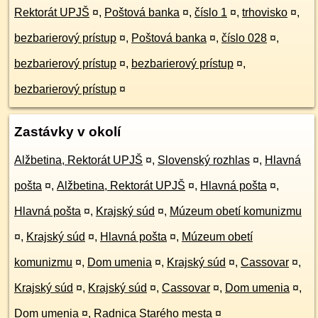
Rektorát UPJŠ
¤
,
Poštová banka
¤
,
číslo 1
¤
,
trhovisko
¤
,
bezbarierový prístup
¤
,
Poštová banka
¤
,
číslo 028
¤
,
bezbarierový prístup
¤
,
bezbarierový prístup
¤
,
bezbarierový prístup
¤
Zastávky v okolí
Alžbetina, Rektorát UPJŠ
¤
,
Slovenský rozhlas
¤
,
Hlavná
pošta
¤
,
Alžbetina, Rektorát UPJŠ
¤
,
Hlavná pošta
¤
,
Hlavná pošta
¤
,
Krajský súd
¤
,
Múzeum obetí komunizmu
¤
,
Krajský súd
¤
,
Hlavná pošta
¤
,
Múzeum obetí
komunizmu
¤
,
Dom umenia
¤
,
Krajský súd
¤
,
Cassovar
¤
,
Krajský súd
¤
,
Krajský súd
¤
,
Cassovar
¤
,
Dom umenia
¤
,
Dom umenia
¤
,
Radnica Starého mesta
¤