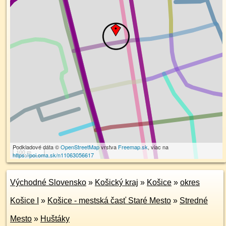
Podkladové dáta ©
OpenStreetMap
vrstva
Freemap.sk
, viac na
100 m
https://poi.oma.sk/n11063056617
Východné Slovensko
»
Košický kraj
»
Košice
»
okres
Košice I
»
Košice - mestská časť Staré Mesto
»
Stredné
Mesto
»
Huštáky