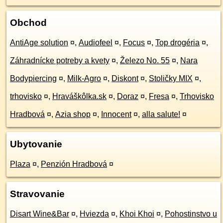
Obchod
AntiAge solution
¤
,
Audiofeel
¤
,
Focus
¤
,
Top drogéria
¤
,
Záhradnícke potreby a kvety
¤
,
Železo No. 55
¤
,
Nara
Bodypiercing
¤
,
Milk-Agro
¤
,
Diskont
¤
,
Stoličky MIX
¤
,
trhovisko
¤
,
Hraváškôlka.sk
¤
,
Doraz
¤
,
Fresa
¤
,
Trhovisko
Hradbová
¤
,
Azia shop
¤
,
Innocent
¤
,
alla salute!
¤
Ubytovanie
Plaza
¤
,
Penzión Hradbová
¤
Stravovanie
Disart Wine&Bar
¤
,
Hviezda
¤
,
Khoi Khoi
¤
,
Pohostinstvo u