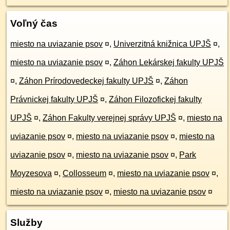
Voľný čas
miesto na uviazanie psov
¤
,
Univerzitná knižnica UPJŠ
¤
,
miesto na uviazanie psov
¤
,
Záhon Lekárskej fakulty UPJŠ
¤
,
Záhon Prírodovedeckej fakulty UPJŠ
¤
,
Záhon
Právnickej fakulty UPJŠ
¤
,
Záhon Filozofickej fakulty
UPJŠ
¤
,
Záhon Fakulty verejnej správy UPJŠ
¤
,
miesto na
uviazanie psov
¤
,
miesto na uviazanie psov
¤
,
miesto na
uviazanie psov
¤
,
miesto na uviazanie psov
¤
,
Park
Moyzesova
¤
,
Collosseum
¤
,
miesto na uviazanie psov
¤
,
miesto na uviazanie psov
¤
,
miesto na uviazanie psov
¤
Služby