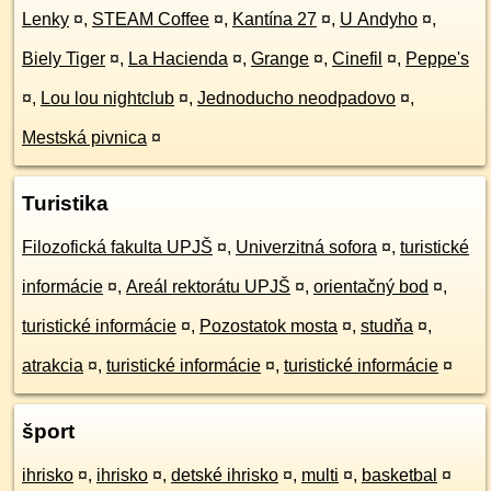
Lenky
¤
,
STEAM Coffee
¤
,
Kantína 27
¤
,
U Andyho
¤
,
Biely Tiger
¤
,
La Hacienda
¤
,
Grange
¤
,
Cinefil
¤
,
Peppe's
¤
,
Lou lou nightclub
¤
,
Jednoducho neodpadovo
¤
,
Mestská pivnica
¤
Turistika
Filozofická fakulta UPJŠ
¤
,
Univerzitná sofora
¤
,
turistické
informácie
¤
,
Areál rektorátu UPJŠ
¤
,
orientačný bod
¤
,
turistické informácie
¤
,
Pozostatok mosta
¤
,
studňa
¤
,
atrakcia
¤
,
turistické informácie
¤
,
turistické informácie
¤
šport
ihrisko
¤
,
ihrisko
¤
,
detské ihrisko
¤
,
multi
¤
,
basketbal
¤