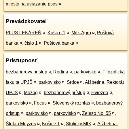
miesto na uviazanie psov
¤
Prevádzkovateľ
PLUS LEKÁREŇ
¤
,
Košice 1
¤
,
Milk-Agro
¤
,
Poštová
banka
¤
,
číslo 1
¤
,
Poštová banka
¤
Prístupnosť
bezbarierový prístup
¤
,
Rodina
¤
,
parkovisko
¤
,
Filozofická
fakulta UPJŠ
¤
,
parkovisko
¤
,
Srdce
¤
,
Alžbetina, Rektorát
UPJŠ
¤
,
Mozog
¤
,
bezbarierový prístup
¤
,
Hviezda
¤
,
parkovisko
¤
,
Focus
¤
,
Slovenský rozhlas
¤
,
bezbarierový
prístup
¤
,
parkovisko
¤
,
parkovisko
¤
,
Železo No. 55
¤
,
Štefan Moyzes
¤
,
Košice 1
¤
,
Stoličky MIX
¤
,
Alžbetina,