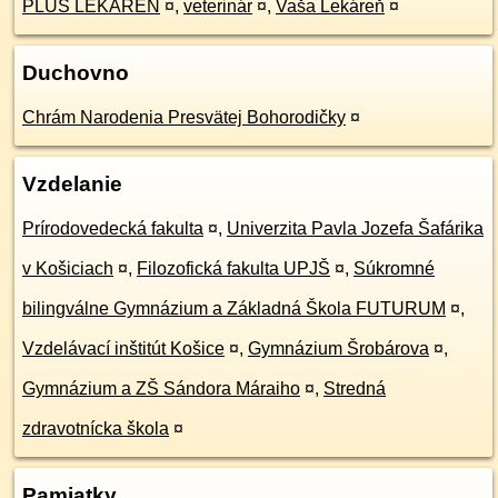
PLUS LEKÁREŇ
¤
,
veterinár
¤
,
Vaša Lekáreň
¤
Duchovno
Chrám Narodenia Presvätej Bohorodičky
¤
Vzdelanie
Prírodovedecká fakulta
¤
,
Univerzita Pavla Jozefa Šafárika
v Košiciach
¤
,
Filozofická fakulta UPJŠ
¤
,
Súkromné
bilingválne Gymnázium a Základná Škola FUTURUM
¤
,
Vzdelávací inštitút Košice
¤
,
Gymnázium Šrobárova
¤
,
Gymnázium a ZŠ Sándora Máraiho
¤
,
Stredná
zdravotnícka škola
¤
Pamiatky