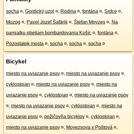
socha
¤
,
Gordický uzol
¤
,
Rodina
¤
,
fontána
¤
,
Srdce
¤
,
Mozog
¤
,
Pavol Jozef Šafárik
¤
,
Štefan Moyzes
¤
,
Na
pamiatku obetiam bombardovania Košíc
¤
,
fontána
¤
,
Pozostatok mosta
¤
,
socha
¤
,
socha
¤
,
socha
¤
Bicykel
miesto na uviazanie psov
¤
,
miesto na uviazanie psov
¤
,
cyklostojan
¤
,
miesto na uviazanie psov
¤
,
miesto na
uviazanie psov
¤
,
cyklostojan
¤
,
miesto na uviazanie psov
¤
,
miesto na uviazanie psov
¤
,
cyklostojan
¤
,
miesto na
uviazanie psov
¤
,
požičovňa bicyklov
¤
,
cyklostojan
¤
,
miesto na uviazanie psov
¤
,
Moyezsova x Poštová
¤
,