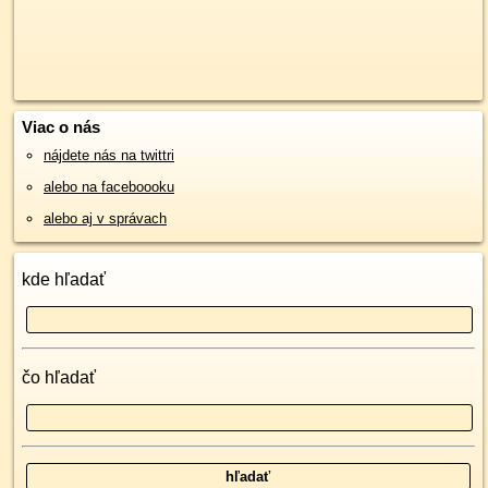
Viac o nás
nájdete nás na twittri
alebo na faceboooku
alebo aj v správach
kde hľadať
čo hľadať