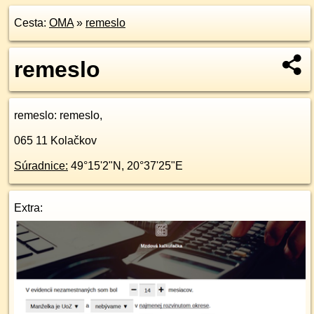
Cesta:
OMA
»
remeslo
remeslo
remeslo
: remeslo,
065 11
Kolačkov
Súradnice:
49°15'2"N
,
20°37'25"E
Extra: