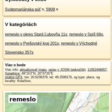
Svätomariánska púť
¤
,
5908
¤
V kategóriách
remeslo v okres Stará Ľubovňa 11x
,
remeslo v Spiš 68x
,
remeslo v Prešovský kraj 201x
,
remeslo v Východné
Slovensko 357x
Viac o bode
Viac info:
aktualizovať mapu
,
uprav v JOSM (pokročilé)
,
11052446657
,
Súradnice:
49°15'2"N
,
20°37'25"E
stiahni GPX
, lon: 20.6236379, lat: 49.2508176, og type: place, og
locality: Kolačkov,