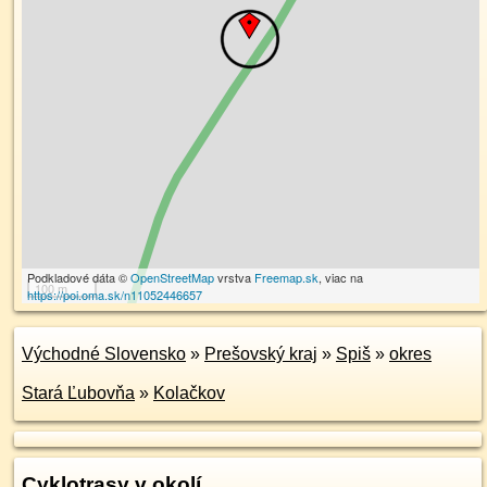
Podkladové dáta ©
OpenStreetMap
vrstva
Freemap.sk
, viac na
100 m
https://poi.oma.sk/n11052446657
Východné Slovensko
»
Prešovský kraj
»
Spiš
»
okres
Stará Ľubovňa
»
Kolačkov
Cyklotrasy v okolí