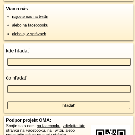
Viac o nás
nájdete nás na twittri
alebo na faceboooku
alebo aj v správach
kde hľadať
čo hľadať
Podpor projekt OMA:
Spojte sa s nami
na facebooku
,
zdieľajte túto
stránku na Facebooku
,
na Twittri
, alebo
umiestnite odkaz na svoju stránku.