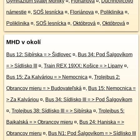
Gymnázium svätej Moniky
¤
,
Floriánova
¤
,
Duchnovičovo
námestie
¤
,
SOŠ lesnícka
¤
,
Floriánova
¤
,
Poliklinika
¤
,
Poliklinika
¤
,
SOŠ lesnícka
¤
,
Októbrová
¤
,
Októbrová
¤
MHD v okolí
Bus 12: Sibírska = > Šidlovec
¤
,
Bus 34: Pod Šalgovíkom
= > Sídlisko III
¤
,
Train REX 19XX: Košice = > Lipany
¤
,
Bus 15: Za Kalváriou = > Nemocnica
¤
,
Trolejbus 2:
Obrancov mieru = > Budovateľská
¤
,
Bus 15: Nemocnica =
> Za Kalváriou
¤
,
Bus 34: Sídlisko III = > Pod Šalgovíkom
¤
,
Trolejbus 38: Sídlisko III = > Sibírska
¤
,
Trolejbus 5:
Bajkalská = > Obrancov mieru
¤
,
Bus 24: Haniska = >
Obrancov mieru
¤
,
Bus N1: Pod Šalgovíkom = > Sídlisko III