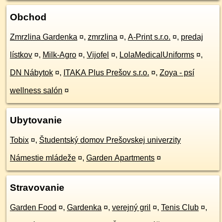
Obchod
Zmrzlina Gardenka
¤
,
zmrzlina
¤
,
A-Print s.r.o.
¤
,
predaj
lístkov
¤
,
Milk-Agro
¤
,
Vijofel
¤
,
LolaMedicalUniforms
¤
,
DN Nábytok
¤
,
ITAKA Plus Prešov s.r.o.
¤
,
Zoya - psí
wellness salón
¤
Ubytovanie
Tobix
¤
,
Študentský domov Prešovskej univerzity
Námestie mládeže
¤
,
Garden Apartments
¤
Stravovanie
Garden Food
¤
,
Gardenka
¤
,
verejný gril
¤
,
Tenis Club
¤
,