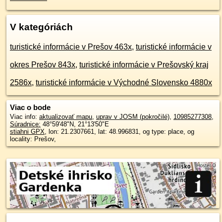
V kategóriách
turistické informácie v Prešov 463x
,
turistické informácie v
okres Prešov 843x
,
turistické informácie v Prešovský kraj
2586x
,
turistické informácie v Východné Slovensko 4880x
Viac o bode
Viac info:
aktualizovať mapu
,
uprav v JOSM (pokročilé)
,
10985277308
,
Súradnice:
48°59'48"N
,
21°13'50"E
stiahni GPX
, lon: 21.2307661, lat: 48.996831, og type: place, og
locality: Prešov,