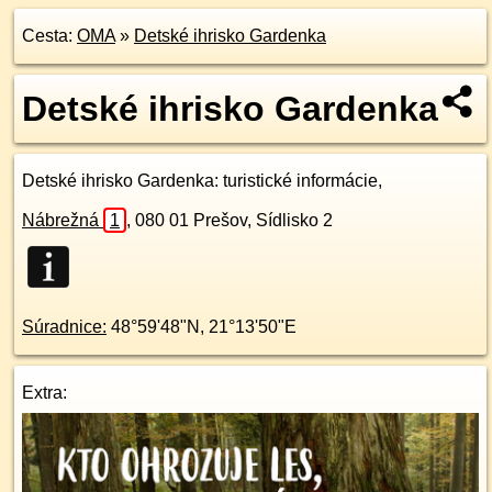
Cesta:
OMA
»
Detské ihrisko Gardenka
Detské ihrisko Gardenka
Detské ihrisko Gardenka
: turistické informácie,
Nábrežná
1
,
080 01
Prešov, Sídlisko 2
Súradnice:
48°59'48"N
,
21°13'50"E
Extra: