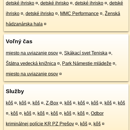
detské ihrisko
¤
,
detské ihrisko
¤
,
detské ihrisko
¤
,
detské
ihrisko
¤
,
detské ihrisko
¤
,
MMC Performance
¤
,
Ženská
hádzanárska hala
¤
Voľný čas
miesto na uviazanie psov
¤
,
Skákací svet Teniska
¤
,
Štátna vedecká knižnica
¤
,
Park Námestie mládeže
¤
,
miesto na uviazanie psov
¤
Služby
kôš
¤
,
kôš
¤
,
kôš
¤
,
Z-Box
¤
,
kôš
¤
,
kôš
¤
,
kôš
¤
,
kôš
¤
,
kôš
¤
,
kôš
¤
,
kôš
¤
,
kôš
¤
,
kôš
¤
,
kôš
¤
,
kôš
¤
,
Odbor
kriminálnej polície KR PZ Prešov
¤
,
kôš
¤
,
kôš
¤