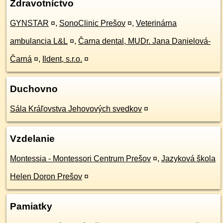
Zdravotníctvo
GYNSTAR
¤
,
SonoClinic Prešov
¤
,
Veterinárna
ambulancia L&L
¤
,
Čarna dental, MUDr. Jana Danielová-
Čarná
¤
,
Ildent, s.r.o.
¤
Duchovno
Sála Kráľovstva Jehovových svedkov
¤
Vzdelanie
Montessia - Montessori Centrum Prešov
¤
,
Jazyková škola
Helen Doron Prešov
¤
Pamiatky