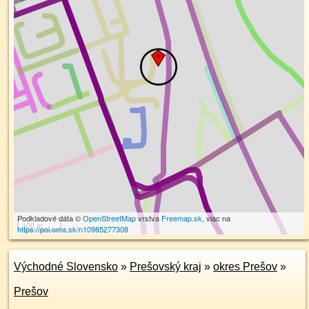
Podkladové dáta ©
OpenStreetMap
vrstva
Freemap.sk
, viac na
100 m
https://poi.oma.sk/n10985277308
Východné Slovensko
»
Prešovský kraj
»
okres Prešov
»
Prešov