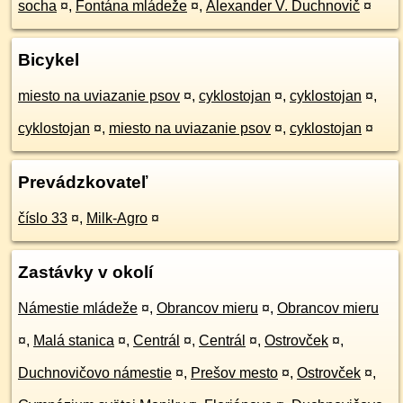
socha
¤
,
Fontána mládeže
¤
,
Alexander V. Duchnovič
¤
Bicykel
miesto na uviazanie psov
¤
,
cyklostojan
¤
,
cyklostojan
¤
,
cyklostojan
¤
,
miesto na uviazanie psov
¤
,
cyklostojan
¤
Prevádzkovateľ
číslo 33
¤
,
Milk-Agro
¤
Zastávky v okolí
Námestie mládeže
¤
,
Obrancov mieru
¤
,
Obrancov mieru
¤
,
Malá stanica
¤
,
Centrál
¤
,
Centrál
¤
,
Ostrovček
¤
,
Duchnovičovo námestie
¤
,
Prešov mesto
¤
,
Ostrovček
¤
,