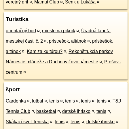
verejný gril
¤
,
Mamut Club
¤
,
Šenk u Lukáša
¤
Turistika
orientačný bod
¤
,
miesto na piknik
¤
,
Úradná tabuľa
mestskej časti č. 2
¤
,
prístrešok, altánok
¤
,
prístrešok,
altánok
¤
,
Kam za kultúrou?
¤
,
Rekonštrukcia parkov
Námestie mládeže a Duchnovičovo námestie
¤
,
Prešov -
centrum
¤
šport
Gardenka
¤
,
futbal
¤
,
tenis
¤
,
tenis
¤
,
tenis
¤
,
tenis
¤
,
T&J
Tennis Club
¤
,
basketbal
¤
,
detské ihrisko
¤
,
tenis
¤
,
Skákací svet Teniska
¤
,
tenis
¤
,
tenis
¤
,
detské ihrisko
¤
,