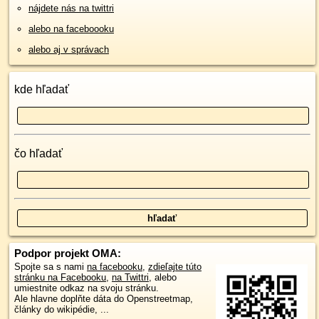
nájdete nás na twittri
alebo na faceboooku
alebo aj v správach
kde hľadať
čo hľadať
Podpor projekt OMA:
Spojte sa s nami
na facebooku
,
zdieľajte túto
stránku na Facebooku
,
na Twittri
, alebo
umiestnite odkaz na svoju stránku.
Ale hlavne doplňte dáta do Openstreetmap,
články do wikipédie, ...