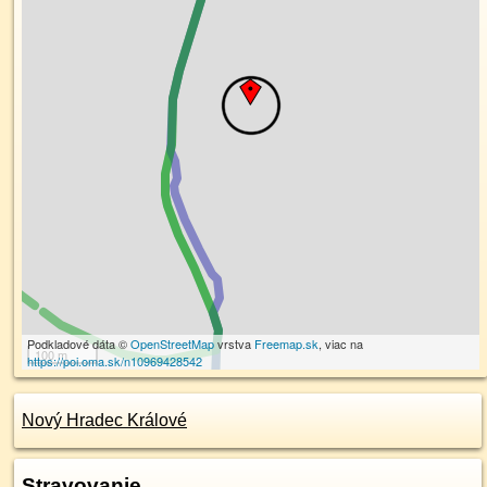
Podkladové dáta ©
OpenStreetMap
vrstva
Freemap.sk
, viac na
100 m
https://poi.oma.sk/n10969428542
Nový Hradec Králové
Stravovanie