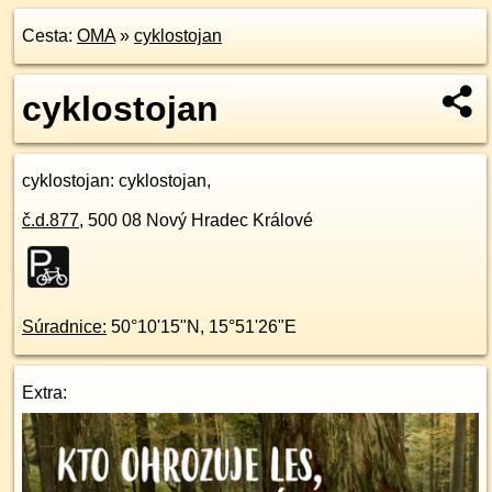
Cesta:
OMA
»
cyklostojan
cyklostojan
cyklostojan
: cyklostojan,
č.d.
877
,
500 08
Nový Hradec Králové
Súradnice:
50°10'15"N
,
15°51'26"E
Extra: