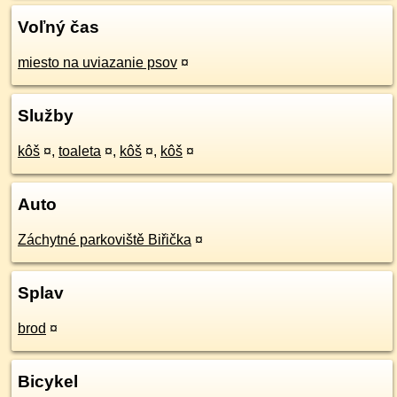
Voľný čas
miesto na uviazanie psov
¤
Služby
kôš
¤
,
toaleta
¤
,
kôš
¤
,
kôš
¤
Auto
Záchytné parkoviště Biřička
¤
Splav
brod
¤
Bicykel