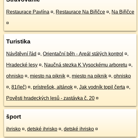
Restaurace Pavlína
¤
,
Restaurace Na Biřičce
¤
,
Na Biřičce
¤
Turistika
Návštěvní řád
¤
,
Orientační běh - Areál stálých kontrol
¤
,
Hradecké lesy
¤
,
Naučná stezka K Vysockému arboretu
¤
,
ohnisko
¤
,
miesto na piknik
¤
,
miesto na piknik
¤
,
ohnisko
¤
,
81(leč)
¤
,
prístrešok, altánok
¤
,
Jak vodník topil čerta
¤
,
Pověsti hradeckých lesů - zastávka č. 20
¤
šport
ihrisko
¤
,
detské ihrisko
¤
,
detské ihrisko
¤