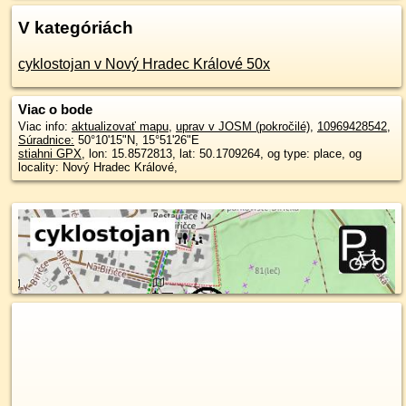
V kategóriách
cyklostojan v Nový Hradec Králové 50x
Viac o bode
Viac info:
aktualizovať mapu
,
uprav v JOSM (pokročilé)
,
10969428542
,
Súradnice:
50°10'15"N
,
15°51'26"E
stiahni GPX
, lon: 15.8572813, lat: 50.1709264, og type: place, og
locality: Nový Hradec Králové,