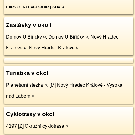
miesto na uviazanie psov
¤
Zastávky v okolí
Domov U Biřičky
¤
,
Domov U Biřičky
¤
,
Nový Hradec
Králové
¤
,
Nový Hradec Králové
¤
Turistika v okolí
Planetární stezka
¤
,
[M] Nový Hradec Králové - Vysoká
nad Labem
¤
Cyklotrasy v okolí
4197 [Z] Okružní cyklotrasa
¤