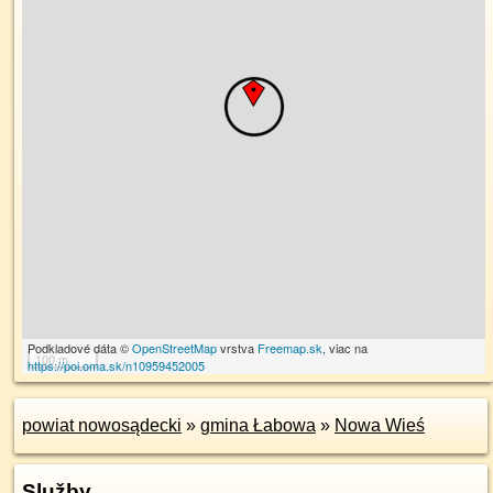
Podkladové dáta ©
OpenStreetMap
vrstva
Freemap.sk
, viac na
100 m
https://poi.oma.sk/n10959452005
powiat nowosądecki
»
gmina Łabowa
»
Nowa Wieś
Služby