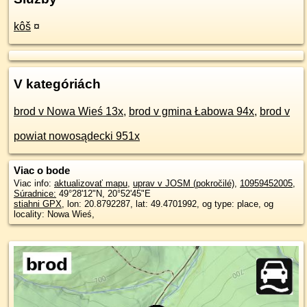
kôš
¤
V kategóriách
brod v Nowa Wieś 13x
,
brod v gmina Łabowa 94x
,
brod v
powiat nowosądecki 951x
Viac o bode
Viac info:
aktualizovať mapu
,
uprav v JOSM (pokročilé)
,
10959452005
,
Súradnice:
49°28'12"N
,
20°52'45"E
stiahni GPX
, lon: 20.8792287, lat: 49.4701992, og type: place, og
locality: Nowa Wieś,