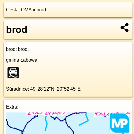
Cesta:
OMA
»
brod
brod
brod
: brod,
gmina Łabowa
Súradnice:
49°28'12"N
,
20°52'45"E
Extra: