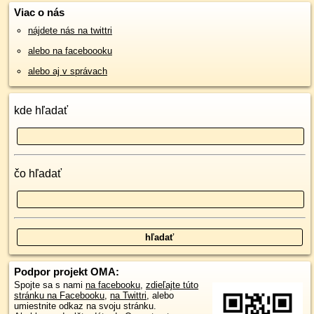
Viac o nás
nájdete nás na twittri
alebo na faceboooku
alebo aj v správach
kde hľadať
čo hľadať
Podpor projekt OMA:
Spojte sa s nami
na facebooku
,
zdieľajte túto
stránku na Facebooku
,
na Twittri
, alebo
umiestnite odkaz na svoju stránku.