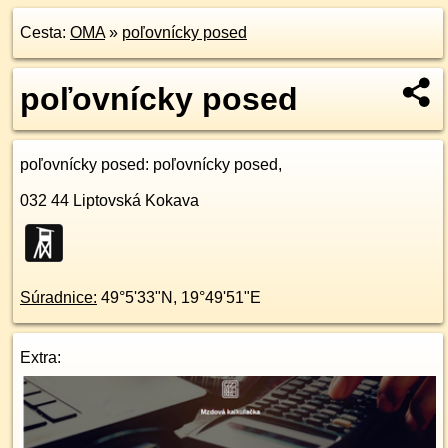
Cesta:
OMA
»
poľovnícky posed
poľovnícky posed
poľovnícky posed
: poľovnícky posed,
032 44
Liptovská Kokava
Súradnice:
49°5'33"N
,
19°49'51"E
Extra: