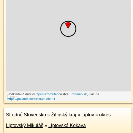
Podkladové dáta ©
OpenStreetMap
vrstva
Freemap.sk
, viac na
100 m
https://poi.oma.sk/n10931085131
Stredné Slovensko
»
Žilinský kraj
»
Liptov
»
okres
Liptovský Mikuláš
»
Liptovská Kokava