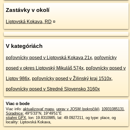
Zastávky v okolí
Liptovská Kokava, RD
¤
V kategóriách
poľovnícky posed v Liptovská Kokava 21x
,
poľovnícky
posed v okres Liptovský Mikuláš 574x
,
poľovnícky posed v
Liptov 986x
,
poľovnícky posed v Žilinský kraj 1510x
,
poľovnícky posed v Stredné Slovensko 3160x
Viac o bode
Viac info:
aktualizovať mapu
,
uprav v JOSM (pokročilé)
,
10931085131
,
Súradnice:
49°5'33"N
,
19°49'51"E
stiahni GPX
, lon: 19.8310985, lat: 49.0927211, og type: place, og
locality: Liptovská Kokava,