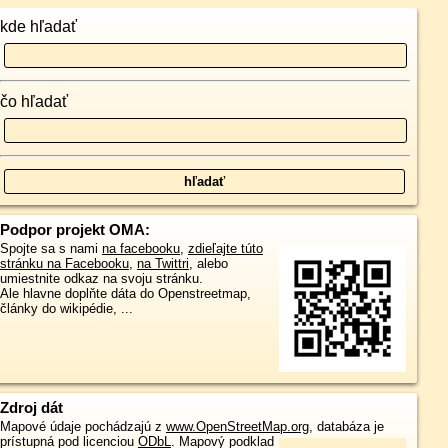
kde hľadať
čo hľadať
Podpor projekt OMA:
Spojte sa s nami
na facebooku
,
zdieľajte túto
stránku na Facebooku
,
na Twittri
, alebo
umiestnite odkaz na svoju stránku.
Ale hlavne doplňte dáta do Openstreetmap,
články do wikipédie, ...
Zdroj dát
Mapové údaje pochádzajú z
www.OpenStreetMap.org
, databáza je
prístupná pod licenciou
ODbL
.
Mapový podklad