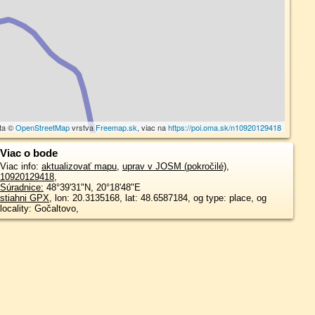
ta ©
OpenStreetMap
vrstva
Freemap.sk
, viac na
https://poi.oma.sk/n10920129418
Viac o bode
Viac info:
aktualizovať mapu
,
uprav v JOSM (pokročilé)
,
10920129418
,
Súradnice:
48°39'31"N
,
20°18'48"E
stiahni GPX
, lon: 20.3135168, lat: 48.6587184, og type: place, og
locality: Gočaltovo,