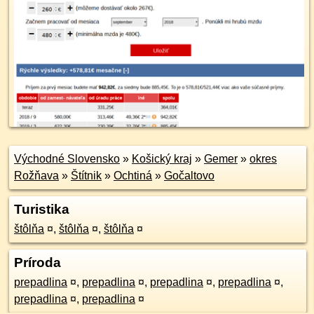
Východné Slovensko
»
Košický kraj
»
Gemer
»
okres
Rožňava
»
Štítnik
»
Ochtiná
»
Gočaltovo
Turistika
štôlňa
¤
,
štôlňa
¤
,
štôlňa
¤
Príroda
prepadlina
¤
,
prepadlina
¤
,
prepadlina
¤
,
prepadlina
¤
,
prepadlina
¤
,
prepadlina
¤