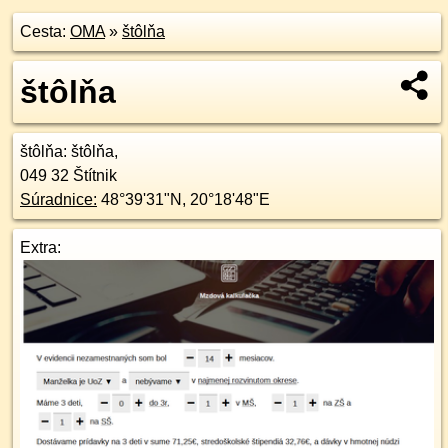
Cesta:
OMA
»
štôlňa
štôlňa
štôlňa
: štôlňa,
049 32
Štítnik
Súradnice:
48°39'31"N
,
20°18'48"E
Extra: