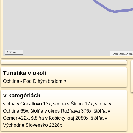
100 m
Podkladové dá
Turistika v okolí
Ochtiná - Pod Dlhým bralom
¤
V kategóriách
štôlňa v Gočaltovo 13x
,
štôlňa v Štítnik 17x
,
štôlňa v
Ochtiná 65x
,
štôlňa v okres Rožňava 376x
,
štôlňa v
Gemer 422x
,
štôlňa v Košický kraj 2080x
,
štôlňa v
Východné Slovensko 2228x