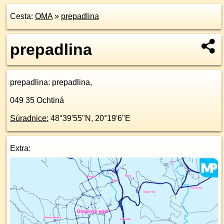
Cesta:
OMA
»
prepadlina
prepadlina
prepadlina
: prepadlina,
049 35
Ochtiná
Súradnice:
48°39'55"N
,
20°19'6"E
Extra: