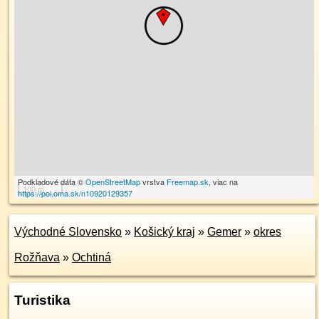
Podkladové dáta ©
OpenStreetMap
vrstva
Freemap.sk
, viac na
100 m
https://poi.oma.sk/n10920129357
Východné Slovensko
»
Košický kraj
»
Gemer
»
okres
Rožňava
»
Ochtiná
Turistika