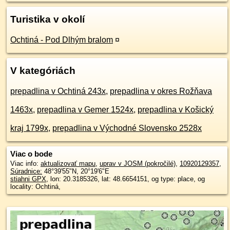
Turistika v okolí
Ochtiná - Pod Dlhým bralom
¤
V kategóriách
prepadlina v Ochtiná 243x
,
prepadlina v okres Rožňava
1463x
,
prepadlina v Gemer 1524x
,
prepadlina v Košický
kraj 1799x
,
prepadlina v Východné Slovensko 2528x
Viac o bode
Viac info:
aktualizovať mapu
,
uprav v JOSM (pokročilé)
,
10920129357
,
Súradnice:
48°39'55"N
,
20°19'6"E
stiahni GPX
, lon: 20.3185326, lat: 48.6654151, og type: place, og
locality: Ochtiná,