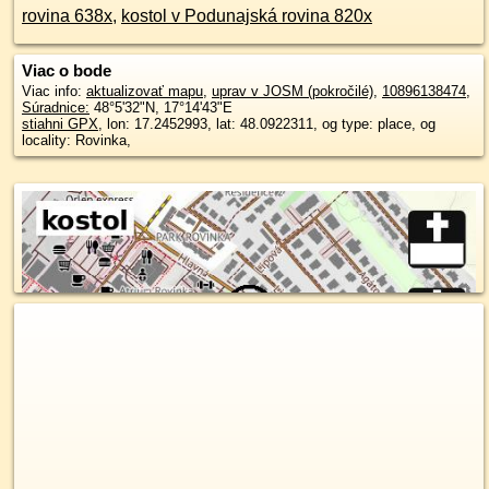
rovina 638x
,
kostol v Podunajská rovina 820x
Viac o bode
Viac info:
aktualizovať mapu
,
uprav v JOSM (pokročilé)
,
10896138474
,
Súradnice:
48°5'32"N
,
17°14'43"E
stiahni GPX
, lon: 17.2452993, lat: 48.0922311, og type: place, og
locality: Rovinka,