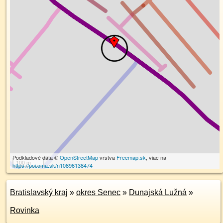
Podkladové dáta ©
OpenStreetMap
vrstva
Freemap.sk
, viac na
100 m
https://poi.oma.sk/n10896138474
Bratislavský kraj
»
okres Senec
»
Dunajská Lužná
»
Rovinka