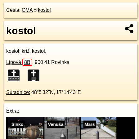
Cesta:
OMA
»
kostol
kostol
kostol
: kríž, kostol,
Lipová
8B
,
900 41
Rovinka
Súradnice:
48°5'32"N
,
17°14'43"E
Extra: