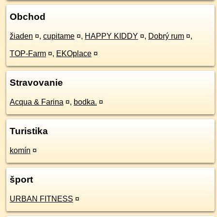
Obchod
žiaden
¤
,
cupitame
¤
,
HAPPY KIDDY
¤
,
Dobrý rum
¤
,
TOP-Farm
¤
,
EKOplace
¤
Stravovanie
Acqua & Farina
¤
,
bodka.
¤
Turistika
komín
¤
šport
URBAN FITNESS
¤