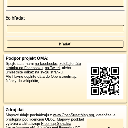
čo hľadať
Podpor projekt OMA:
Spojte sa s nami
na facebooku
,
zdieľajte túto
stránku na Facebooku
,
na Twittri
, alebo
umiestnite odkaz na svoju stránku.
Ale hlavne doplňte dáta do Openstreetmap,
články do wikipédie, ...
Zdroj dát
Mapové údaje pochádzajú z
www.OpenStreetMap.org
, databáza je
prístupná pod licenciou
ODbL
.
Mapový podklad
vytvára a aktualizuje
Freemap Slovakia
(www.freemap.sk)
, šíriteľný pod licenciou CC-