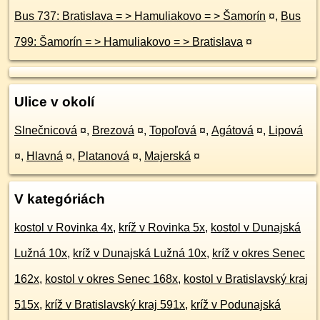
Bus 737: Bratislava = > Hamuliakovo = > Šamorín
¤
,
Bus
799: Šamorín = > Hamuliakovo = > Bratislava
¤
Ulice v okolí
Slnečnicová
¤
,
Brezová
¤
,
Topoľová
¤
,
Agátová
¤
,
Lipová
¤
,
Hlavná
¤
,
Platanová
¤
,
Majerská
¤
V kategóriách
kostol v Rovinka 4x
,
kríž v Rovinka 5x
,
kostol v Dunajská
Lužná 10x
,
kríž v Dunajská Lužná 10x
,
kríž v okres Senec
162x
,
kostol v okres Senec 168x
,
kostol v Bratislavský kraj
515x
,
kríž v Bratislavský kraj 591x
,
kríž v Podunajská